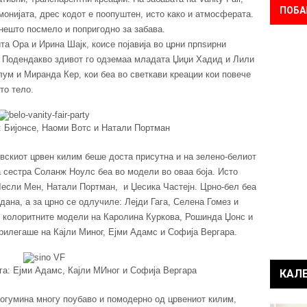
ПОБА
онијата, дрес кодот е поопуштен, исто како и атмосферата.
нешто посмело и попригодно за забава.
а Ора и Ирина Шајк, коисе појавија во црни прпѕирни
. Подендакво здивот го одземаа младата Џиџи Хадид и Лили
лум и Миранда Кер, кои беа во светкави креации кои повече
то тело.
: Бијонсе, Наоми Вотс и Натали Портман
овскиот црвен килим беше доста присутна и на зелено-белиот
таа сестра Соланж Ноулс беа во модели во оваа боја. Исто
Лесли Мен, Натали Портман, и Џесика Частејн. Црно-бел беа
ана, а за црно се одлучиле: Лејди Гага, Селена Гомез и
о колоритните модели на Каролина Куркова, Рошинда Џонс и
рилегаше на Кајли Миног, Ејми Адамс и Софија Вергара.
га: Ејми Адамс, Кајли МИног и Софија Вергара
КАЛ
огумина многу поубаво и помодерно од црвениот килим,