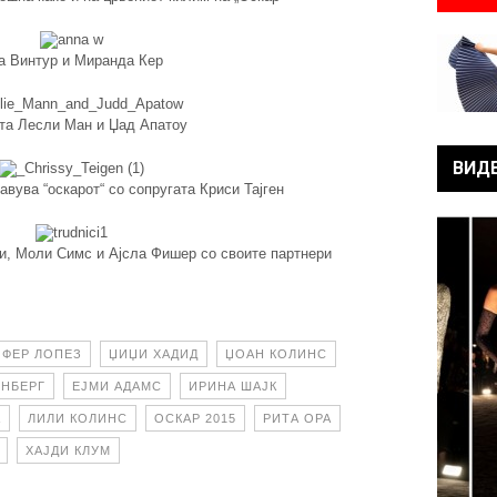
а Винтур и Миранда Кер
та Лесли Ман и Џад Апатоу
ВИД
вува “оскарот“ со сопругата Криси Тајген
ли, Моли Симс и Ајсла Фишер со своите партнери
ФЕР ЛОПЕЗ
ЏИЏИ ХАДИД
ЏОАН КОЛИНС
ЕНБЕРГ
ЕЈМИ АДАМС
ИРИНА ШАЈК
А
ЛИЛИ КОЛИНС
ОСКАР 2015
РИТА ОРА
ХАЈДИ КЛУМ