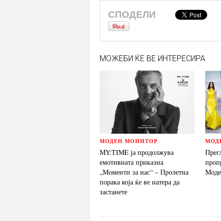
СПОДЕЛИ
МОЖЕБИ ЌЕ ВЕ ИНТЕРЕСИРА
МОДЕН МОНИТОР
МОД
MY:TIME ја продолжува
Прег
емотивната приказна
проп
„Моменти за нас“ – Пролетна
Моде
порака која ќе ве натера да
застанете