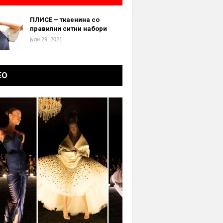
ПЛИСЕ – ткаенина со
правилни ситни набори
јули 29, 2021
ЕО