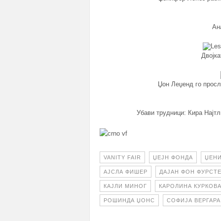
Ан
Двојка
Џон Леџенд го просла
Убави трудници: Кира Најт
VANITY FAIR
ЏЕЈН ФОНДА
ЏЕНИ
АЈСЛА ФИШЕР
ДАЈАН ФОН ФУРСТ
КАЈЛИ МИНОГ
КАРОЛИНА КУРКОВ
РОШИНДА ЏОНС
СОФИЈА ВЕРГАРА