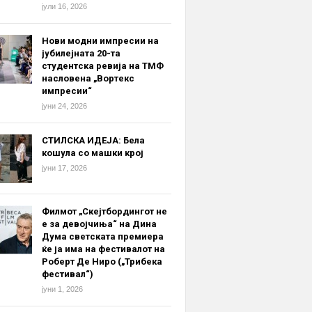
јули 16, 2026
Нови модни импресии на
јубилејната 20-та
студентска ревија на ТМФ
насловена „Вортекс
импресии“
јуни 24, 2026
СТИЛСКА ИДЕЈА: Бела
кошула со машки крој
јуни 17, 2026
Филмот „Скејтбордингот не
е за девојчиња“ на Дина
Дума светската премиера
ќе ја има на фестивалот на
Роберт Де Ниро („Трибека
фестивал“)
јуни 1, 2026