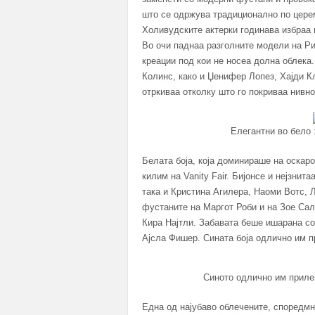
што се одржува традиционално по церем
Холивудските актерки годинава избраа 
Во очи паднаа разголните модели на Рит
креации под кои не носеа долна облека
Колинс, како и Џенифер Лопез, Хајди К
отркиваа отколку што го покриваа нивно
Елегантни во бело 
Белата боја, која доминираше на оскар
килим на Vanity Fair. Бијонсе и нејзни
така и Кристина Агилера, Наоми Вотс, 
фустаните на Маргот Роби и на Зое Салд
Кира Најтли. Забавата беше ишарана с
Ајсла Фишер. Сината боја одлично им п
Синото одлично им приле
Една од најубаво облечените, споредмн