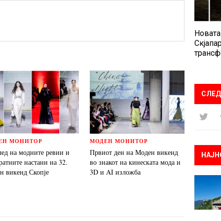
Новата
Скјапар
трансф
СЛЕД
ЕН МОНИТОР
МОДЕН МОНИТОР
лед на модните ревии и
Првиот ден на Моден викенд
НАЈН
ратните настани на 32.
во знакот на кинеската мода и
н викенд Скопје
3D и AI изложба