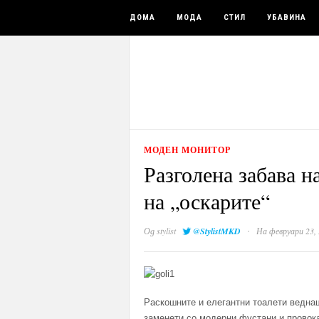
ДОМА
МОДА
СТИЛ
УБАВИНА
МОДЕН МОНИТОР
Разголена забава н
на „оскарите“
·
Од
stylist
@StylistMKD
На февруари 23,
Р
аскошните и елегантни тоалети
веднаш
заменети со модерни фустани и провокат