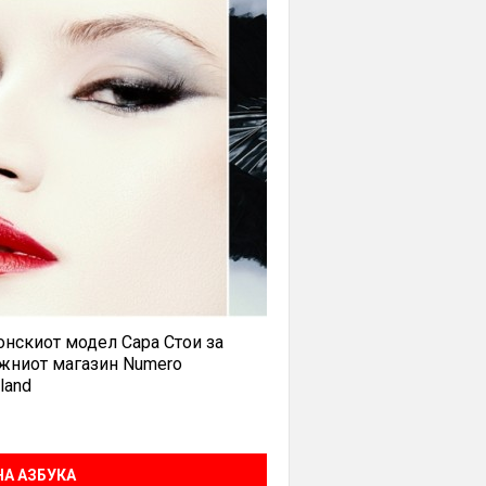
нскиот модел Сара Стои за
жниот магазин Numero
land
А АЗБУКА