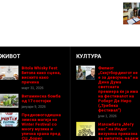
ЖИВОТ
КУЛТУРА
Bitola Whisky Fest:
Филмот
Битола како сцена,
„Скејтбордингот не
вискито како
е за девојчиња“ на
причина
Дина Дума
светската
март 31, 2026
премиера ќе ја има
Витаминска бомба
на фестивалот на
од 17 состојки
Роберт Де Ниро
(„Трибека
јануари 9, 2026
фестивал“)
Предновогодишнa
јуни 1, 2026
зимска магија на
Winter Festival со
Изложбата „Меѓу
многу музика и
нас“ на Индог –
улична храна пред
визуелна приказна
СЦ „Борис
за емпатија, надеж