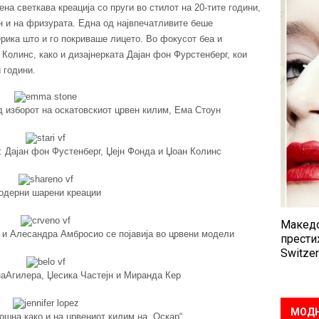
на светкава креација со пруги во стилот на 20-тите години,
н и на фризурата. Една од највпечатливите беше
ерика што и го покриваше лицето. Во фокусот беа и
Колинс, како и дизајнерката Дајан фон Фурстенберг, кои
и години.
 изборот на оскатовскиот црвен килим, Ема Стоун
: Дајан фон Фустенберг, Џејн Фонда и Џоан Колинс
одерни шарени креации
Македо
 и Алесандра Амбросио се појавија во црвени модели
прести
Switzer
наАгилера, Џесика Частејн и Миранда Кер
МОДН
шна како и на црвениот килим на „Оскар“