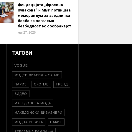
Фондацијата „Фросина
Кулакова“ и МВР потпишаа
меморандум за заедничка
борба за поголема
безбедност во сообраќајот
мај 27, 2026
ТАГОВИ
VOGUE
МОДЕН ВИКЕНД-СКОПЈЕ
ПАРИЗ
СКОПЈЕ
ТРЕНД
ВИДЕО
МАКЕДОНСКА МОДА
МАКЕДОНСКИ ДИЗАЈНЕРИ
МОДНА РЕВИЈА
НАКИТ
РЕКЛАМНА КАМПАЊА