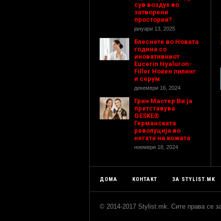
сув воздух во
затворени
простории?
јануари 13, 2025
Блеснете во Новата
година со
иновативниот
Eucerin Hyaluron-
Filler Ноќен пилинг
и серум
декември 16, 2024
Грин Мастер Ви ја
претставува
GESKE®
Германската
револуција во
негата на кожата
ноември 18, 2024
ДОМА
КОНТАКТ
ЗА STYLIST.MK
© 2014-2017 Stylist.mk. Сите права се 