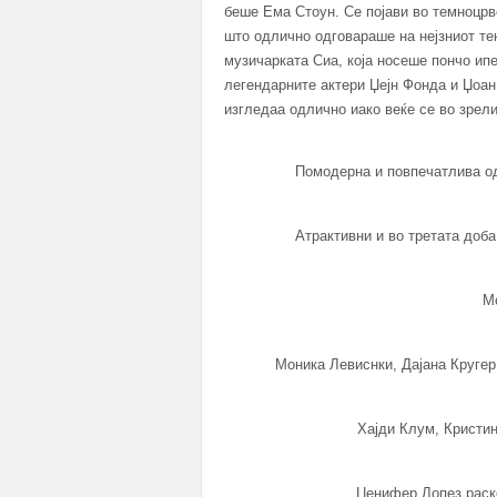
беше Ема Стоун. Се појави во темноцрве
што одлично одговараше на нејзниот те
музичарката Сиа, која носеше пончо ип
легендарните актери Џејн Фонда и Џоан 
изгледаа одлично иако веќе се во зрел
Помодерна и повпечатлива од
Атрактивни и во третата доба
М
Моника Левиснки, Дајана Кругер
Хајди Клум, Кристи
Џенифер Лопез раско