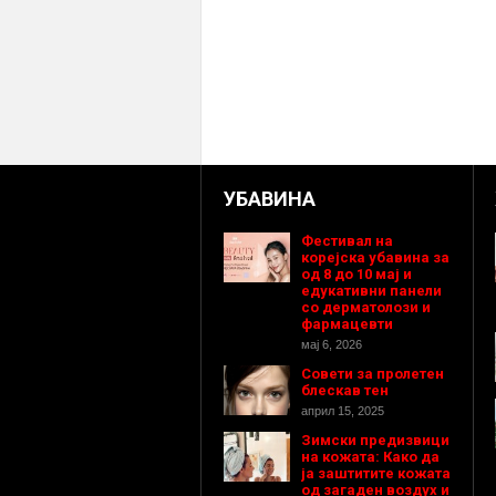
УБАВИНА
Фестивал на
корејска убавина за
од 8 до 10 мај и
едукативни панели
со дерматолози и
фармацевти
мај 6, 2026
Совети за пролетен
блескав тен
април 15, 2025
Зимски предизвици
на кожата: Како да
ја заштитите кожата
од загаден воздух и