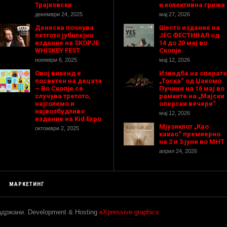
Трајковски
и колективна грижа
декември 24, 2025
мај 27, 2026
Денеска почнува
Шесто издание на
петтото јубилејно
ЈЕС ФЕСТИВАЛ од
издание на SKOPJE
14 до 20 мај во
WHISKEY FEST
Скопје
ноември 6, 2025
мај 12, 2026
Овој викенд е
Изведба на операта
посветен на децата
„Тоска“ од Џакомо
– Во Скопје се
Пучини на 16 мај во
случува третото,
рамките на „Мајски
најголемо и
оперски вечери“
највозбудливо
мај 12, 2026
издание на Kid Expo
Мјузиклот „Као
октомври 2, 2025
какао“ премиерно
на 2 и 3 јуни во МНТ
април 24, 2026
МАРКЕТИНГ
задржани. Development & Hosting
eXpressive graphics