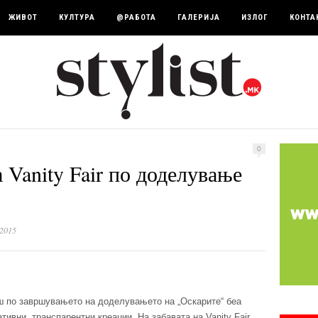
ЖИВОТ
КУЛТУРА
@РАБОТА
ГАЛЕРИЈА
ИЗЛОГ
КОНТА
0
а Vanity Fair по доделување
 2015
 по завршувањето на доделувањето на „Оскарите“ беа
ивни, транспарентни креации. На забавата на Vanity Fair,