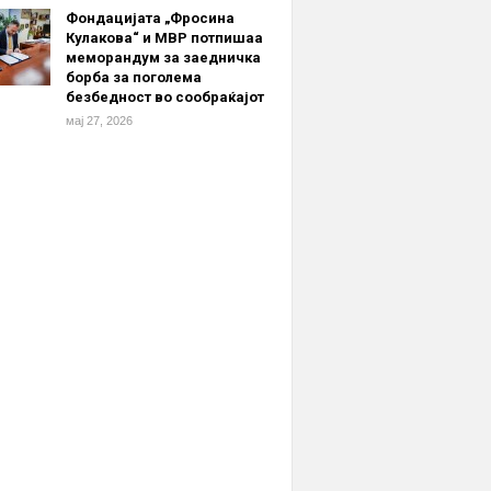
Фондацијата „Фросина
Кулакова“ и МВР потпишаа
меморандум за заедничка
борба за поголема
безбедност во сообраќајот
мај 27, 2026