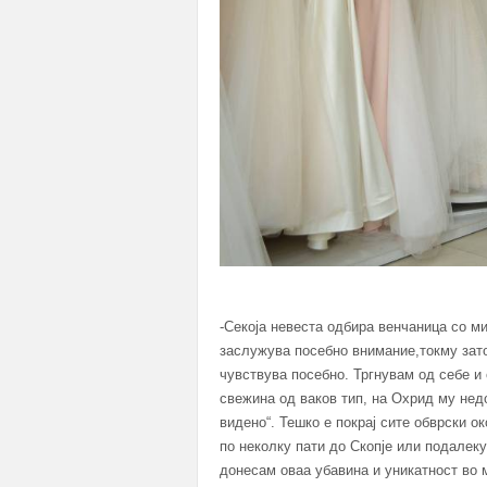
-Секоја невеста одбира венчаница со м
заслужува посебно внимание,токму зато
чувствува посебно. Тргнувам од себе и
свежина од ваков тип, на Охрид му недо
видено“. Тешко е покрај сите обврски о
по неколку пати до Скопје или подалеку
донесам оваа убавина и уникатност во м