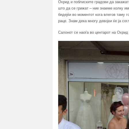
Охрид и поблиските градови да закажат
што да се грижат – ние знаеме колку им
бидејќи во моментот кога влегов таму г
раце. Знам дека многу девојки ќе ја со
Салонот се наоѓа во центарот на Охрид 