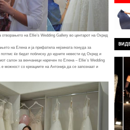
отворањето на Ellie’s Wedding Gallery во центарот на Охрид
ВИД
њето на Елена и ја прифатила нејзината понуда за
н потпис ќе бидат поблиску до идните невести од Охрид и
иот салон за венчаници наречен по Елена – Elliе`s Wedding
а е можност со креациите на Антонија да се запознаат и