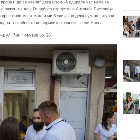
 проба и да се уверат дека штом нè одбрале нас нема за
 е важен тој ден. Го одбрав ателјето на Антонија Ристовска
о препознав мојот стил и ми беше јасно дека сум во сигурни
гледаат посебноста во нејзините креации – вели Елена.
на ул. 7ми Ноември бр. 28.