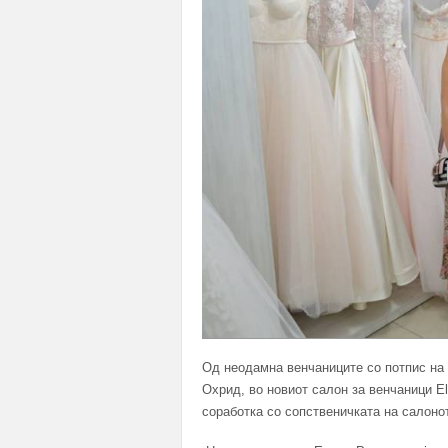
Од неодамна венчаниците со потпис на 
Охрид, во новиот салон за венчаници Ell
соработка со сопственичката на салоно