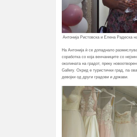
Антонија Ристовска и Елена Радеска на 
На Антонија ѝ се допаднало размислува
соработка со која венчаниците со нејзи
околината на градот, преку новоотворен
Gallery. Охрид е туристички град, па ов
девојки од други градови и држави.