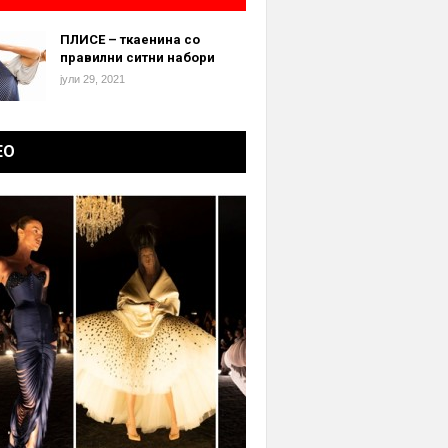
ПЛИСЕ – ткаенина со
правилни ситни набори
јули 29, 2021
ЕО