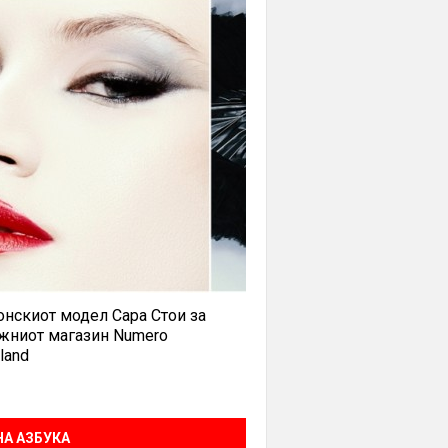
нскиот модел Сара Стои за
жниот магазин Numero
land
А АЗБУКА