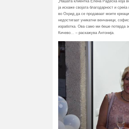
„Нашата клиентка Елена Радеска која во
ја искаже својата благодарност и среќа
во Охрид да се продаваат моите креаци
недостигаат уникатни венчаници, софис
изработка. Ова само ми беше потврда з
Кичево… – раскажува Антонија.