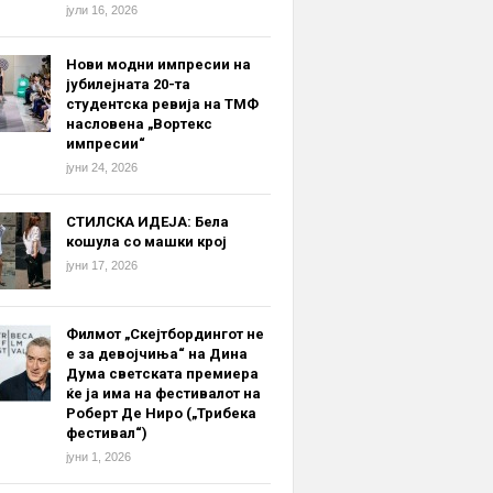
јули 16, 2026
Нови модни импресии на
јубилејната 20-та
студентска ревија на ТМФ
насловена „Вортекс
импресии“
јуни 24, 2026
СТИЛСКА ИДЕЈА: Бела
кошула со машки крој
јуни 17, 2026
Филмот „Скејтбордингот не
е за девојчиња“ на Дина
Дума светската премиера
ќе ја има на фестивалот на
Роберт Де Ниро („Трибека
фестивал“)
јуни 1, 2026