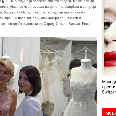
 јуни 2018 година ја правеше својата свадба, ми се јави да
 колку убаво се чувствувала на денот на свадбата и со идеја
и, бидејќи на Охрид и околните градови навистина му
тицирани и посебни, со убави материјали, кроеви и
ошто ни доаѓаат девојки од Охрид, Струга, Битола, Ресен,
Македо
прести
Switzer
МОДН