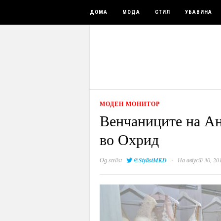
ДОМА
МОДА
СТИЛ
УБАВИНА
МОДЕН МОНИТОР
Венчаниците на Ан
во Охрид
·
Од
stylist
@StylistMKD
На август 30, 20