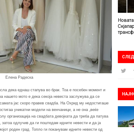
Новата
Скјапар
трансф
СЛЕД
Елена Радеска
исла дека еднаш стапува во брак. Тоа е посебен момент и
НАЈН
а нашето мото е дека секоја невеста заслужува да се
 самата јас скоро правев свадба. На Охрид му недостигаше
стигаа уникатни модели на венчаници, а не она „веќе
колу организација на свадбата девојката да треба да патува
, затоа одлучив да ги поштедам идните невести и да ја
ојот роден град. Топло ги поканувам идните невести од