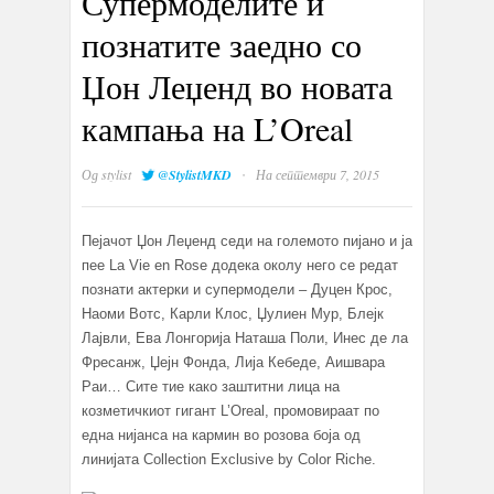
Супермоделите и
познатите заедно со
Џон Леџенд во новата
кампања на L’Oreal
·
Од
stylist
@StylistMKD
На септември 7, 2015
Пејачот Џон Леџенд седи на големото пијано и ја
пее La Vie en Rose додека околу него се редат
познати актерки и супермодели – Дуцен Крос,
Наоми Вотс, Карли Клос, Џулиен Мур, Блејк
Лајвли, Ева Лонгорија Наташа Поли, Инес де ла
Фресанж, Џејн Фонда, Лија Кебеде, Аишвара
Раи… Сите тие како заштитни лица на
козметичкиот гигант L’Oreal, промовираат по
една нијанса на кармин во розова боја од
линијата Collection Exclusive by Color Riche.