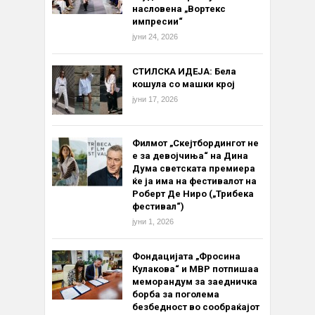
насловена „Вортекс
импресии“
јуни 24, 2026
СТИЛСКА ИДЕЈА: Бела
кошула со машки крој
јуни 17, 2026
Филмот „Скејтбордингот не
е за девојчиња“ на Дина
Дума светската премиера
ќе ја има на фестивалот на
Роберт Де Ниро („Трибека
фестивал“)
јуни 1, 2026
Фондацијата „Фросина
Кулакова“ и МВР потпишаа
меморандум за заедничка
борба за поголема
безбедност во сообраќајот