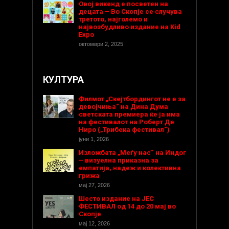
Овој викенд е посветен на
децата – Во Скопје се случува
третото, најголемо и
највозбудливо издание на Kid
Expo
октомври 2, 2025
КУЛТУРА
Филмот „Скејтбордингот не е за
девојчиња“ на Дина Дума
светската премиера ќе ја има
на фестивалот на Роберт Де
Ниро („Трибека фестивал“)
јуни 1, 2026
Изложбата „Меѓу нас“ на Индог
– визуелна приказна за
емпатија, надеж и колективна
грижа
мај 27, 2026
Шесто издание на ЈЕС
ФЕСТИВАЛ од 14 до 20 мај во
Скопје
мај 12, 2026