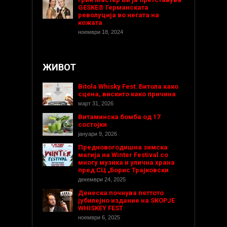
GESKE® Германската
револуција во негата на
кожата
ноември 18, 2024
ЖИВОТ
Bitola Whisky Fest: Битола како
сцена, вискито како причина
март 31, 2026
Витаминска бомба од 17
состојки
јануари 9, 2026
Предновогодишнa зимска
магија на Winter Festival со
многу музика и улична храна
пред СЦ „Борис Трајковски
декември 24, 2025
Денеска почнува петтото
јубилејно издание на SKOPJE
WHISKEY FEST
ноември 6, 2025