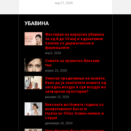
мај 27, 2026
УБАВИНА
Фестивал на корејска убавина
за од 8 до 10 мај и едукативни
панели со дерматолози и
фармацевти
мај 6, 2026
Совети за пролетен блескав
тен
април 15, 2025
Зимски предизвици на кожата:
Како да ја заштитите кожата од
загаден воздух и сув воздух во
затворени простории?
јануари 13, 2025
Блеснете во Новата година со
иновативниот Eucerin
Hyaluron-Filler Ноќен пилинг и
серум
декември 16, 2024
Грин Мастер Ви ја претставува