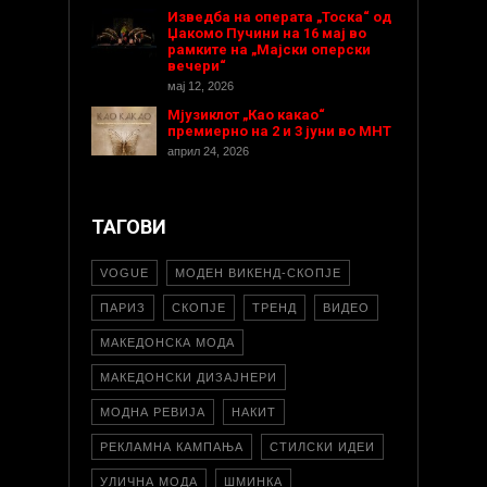
Изведба на операта „Тоска“ од
Џакомо Пучини на 16 мај во
рамките на „Мајски оперски
вечери“
мај 12, 2026
Мјузиклот „Као какао“
премиерно на 2 и 3 јуни во МНТ
април 24, 2026
ТАГОВИ
VOGUE
МОДЕН ВИКЕНД-СКОПЈЕ
ПАРИЗ
СКОПЈЕ
ТРЕНД
ВИДЕО
МАКЕДОНСКА МОДА
МАКЕДОНСКИ ДИЗАЈНЕРИ
МОДНА РЕВИЈА
НАКИТ
РЕКЛАМНА КАМПАЊА
СТИЛСКИ ИДЕИ
УЛИЧНА МОДА
ШМИНКА