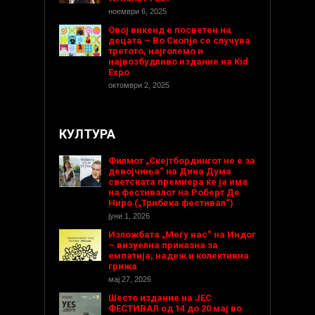
ноември 6, 2025
Овој викенд е посветен на
децата – Во Скопје се случува
третото, најголемо и
највозбудливо издание на Kid
Expo
октомври 2, 2025
КУЛТУРА
Филмот „Скејтбордингот не е за
девојчиња“ на Дина Дума
светската премиера ќе ја има
на фестивалот на Роберт Де
Ниро („Трибека фестивал“)
јуни 1, 2026
Изложбата „Меѓу нас“ на Индог
– визуелна приказна за
емпатија, надеж и колективна
грижа
мај 27, 2026
Шесто издание на ЈЕС
ФЕСТИВАЛ од 14 до 20 мај во