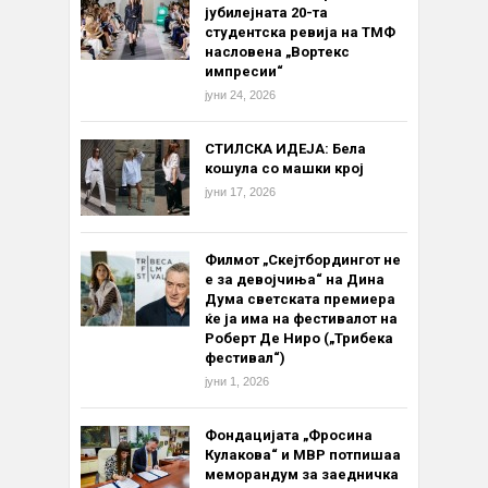
јубилејната 20-та
студентска ревија на ТМФ
насловена „Вортекс
импресии“
јуни 24, 2026
СТИЛСКА ИДЕЈА: Бела
кошула со машки крој
јуни 17, 2026
Филмот „Скејтбордингот не
е за девојчиња“ на Дина
Дума светската премиера
ќе ја има на фестивалот на
Роберт Де Ниро („Трибека
фестивал“)
јуни 1, 2026
Фондацијата „Фросина
Кулакова“ и МВР потпишаа
меморандум за заедничка