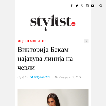
ДОМА
МОДА
СТИЛ
УБАВИНА
ЖИВОТ
КУЛТУРА
@РАБОТА
ГАЛЕРИЈА
ИЗЛОГ
КОНТАКТ
МОДЕН МОНИТОР
0
Викторија Бекам
најавува линија на
чевли
·
Од
stylist
@StylistMKD
На февруари 17, 2014