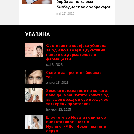
борба за поголема
безбедност во сообраќајот
мај 27, 2026
УБАВИНА
Фестивал на корејска убавина
за од 8 до 10 мај и едукативни
панели со дерматолози и
фармацевти
мај 6, 2026
Совети за пролетен блескав
тен
април 15, 2025
Зимски предизвици на кожата:
Како да ја заштитите кожата од
загаден воздух и сув воздух во
затворени простории?
јануари 13, 2025
Блеснете во Новата година со
иновативниот Eucerin
Hyaluron-Filler Ноќен пилинг и
серум