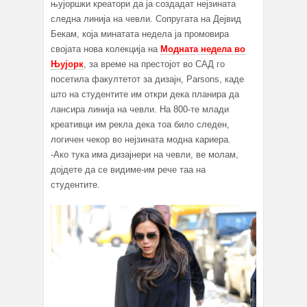
њујоршки креатори да ја создадат нејзината
следна линија на чевли. Сопругата на Дејвид
Бекам, која минатата недела ја промовира
својата нова колекција на
Модната недела во
Њујорк
, за време на престојот во САД го
посетила факултетот за дизајн, Parsons, каде
што на студентите им откри дека планира да
лансира линија на чевли. На 800-те млади
креативци им рекла дека тоа било следен,
логичен чекор во нејзината модна кариера.
-Ако тука има дизајнери на чевли, ве молам,
дојдете да се видиме-им рече таа на
студентите.