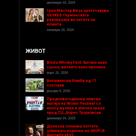
декември 16, 2024
Грин Мастер Ви ја претставува
GESKE® Германската
револуција во негата на
кожата
ноември 18, 2024
ЖИВОТ
Bitola Whisky Fest: Битола како
сцена, вискито како причина
март 31, 2026
Витаминска бомба од 17
состојки
јануари 9, 2026
Предновогодишнa зимска
магија на Winter Festival со
многу музика и улична храна
пред СЦ „Борис Трајковски
декември 24, 2025
Денеска почнува петтото
јубилејно издание на SKOPJE
WHISKEY FEST