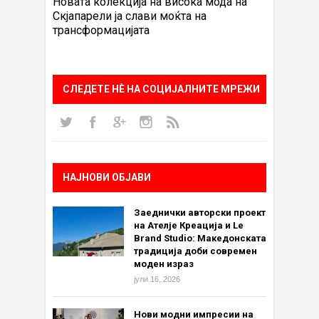
Новата колекција на висока мода на
Скјапарели ја слави моќта на
трансформацијата
СЛЕДЕТЕ НÈ НА СОЦИЈАЛНИТЕ МРЕЖИ
НАЈНОВИ ОБЈАВИ
Заеднички авторски проект
на Ателје Креација и Le
Brand Studio: Македонската
традиција доби современ
моден израз
јули 16, 2026
Нови модни импресии на