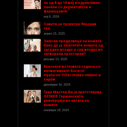
за од 8 до 10 мај и едукативни
панели со дерматолози и
фармацевти
мај 6, 2026
Совети за пролетен блескав
тен
април 15, 2025
Зимски предизвици на кожата:
Како да ја заштитите кожата од
загаден воздух и сув воздух во
затворени простории?
јануари 13, 2025
Блеснете во Новата година со
иновативниот Eucerin
Hyaluron-Filler Ноќен пилинг и
серум
декември 16, 2024
Грин Мастер Ви ја претставува
GESKE® Германската
револуција во негата на
кожата
ноември 18, 2024