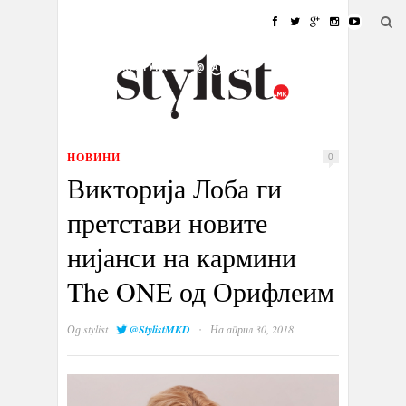
ДОМА
МОДА
СТИЛ
УБАВИНА
ЖИВОТ
КУЛТУРА
@РАБОТА
ГАЛЕРИЈА
ИЗЛОГ
КОНТАКТ
НОВИНИ
0
Викторија Лоба ги
претстави новите
нијанси на кармини
The ONE од Орифлеим
·
Од
stylist
@StylistMKD
На април 30, 2018