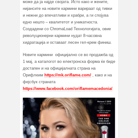
може да ја најде својата. Исто како и жените,
нијансите на новите кармини варираат од тивки
и нежни до впечатливи и храбри, а ги спојува
едно нешто – квалитетот и уникатноста.
Создадени со ChromaLoad Технологијата, овие
револуционерни кармини нудат 8-часовна
хидратација и оставаат лесен гел-крем финиш.
Новите кармини официјално се во продажба од
1 мај, а каталогот во електронска форма ќе биде
достапен и на официјалната страна на
Орифлеим
https://mk.oriflame.com/
, како и на
фејсбук страната
https://www.facebook.com/oriflamemacedonia/
.