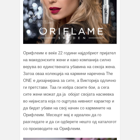
Орифлеим е веќе 22 години најдобриот пријател
на македонските жени и како компанија силно
верува во единствената убавина на секоја жена.
Затоа оваа колекција на кармини наречена The
ONE e дизајнирана за сите, а Викторија одлично
ги претстави. Таа ги избра своите бои, а сега
сите жени можат да ја обојат својата насмевка
во нијансата која го оцртува нивниот карактер и
да бидат убави на свој начин со кармините на
Орифлеим. Месецот мај е идеален да го
разгледате и да си одберете нешто од каталогот
со производите на Орифлеим.