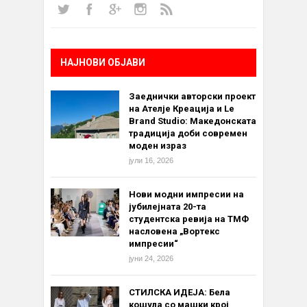
НАЈНОВИ ОБЈАВИ
Заеднички авторски проект
на Ателје Креација и Le
Brand Studio: Македонската
традиција доби современ
моден израз
јули 16, 2026
Нови модни импресии на
јубилејната 20-та
студентска ревија на ТМФ
насловена „Вортекс
импресии“
јуни 24, 2026
СТИЛСКА ИДЕЈА: Бела
кошула со машки крој