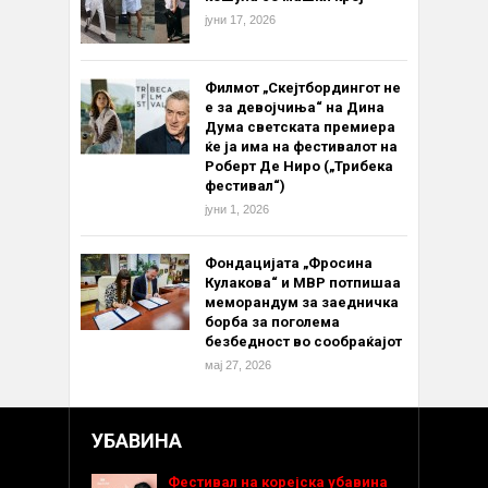
јуни 17, 2026
Филмот „Скејтбордингот не
е за девојчиња“ на Дина
Дума светската премиера
ќе ја има на фестивалот на
Роберт Де Ниро („Трибека
фестивал“)
јуни 1, 2026
Фондацијата „Фросина
Кулакова“ и МВР потпишаа
меморандум за заедничка
борба за поголема
безбедност во сообраќајот
мај 27, 2026
УБАВИНА
Фестивал на корејска убавина