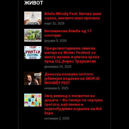
ЖИВОТ
Bitola Whisky Fest: Битола како
сцена, вискито како причина
март 31, 2026
Витаминска бомба од 17
состојки
јануари 9, 2026
Предновогодишнa зимска
магија на Winter Festival со
многу музика и улична храна
пред СЦ „Борис Трајковски
декември 24, 2025
Денеска почнува петтото
јубилејно издание на SKOPJE
WHISKEY FEST
ноември 6, 2025
Овој викенд е посветен на
децата – Во Скопје се случува
третото, најголемо и
највозбудливо издание на Kid
Expo
октомври 2, 2025