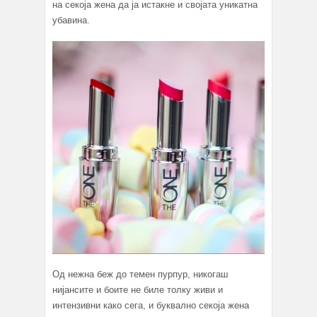
на секоја жена да ја истакне и својата уникатна
убавина.
Од нежна беж до темен пурпур, никогаш
нијансите и боите не биле толку живи и
интензивни како сега, и буквално секоја жена