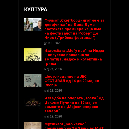
КУЛТУРА
Филмот „Скејтбордингот не е за
девојчиња“ на Дина Дума
светската премиера ќе ја има
на фестивалот на Роберт Де
Ниро („Трибека фестивал“)
јуни 1, 2026
Изложбата „Меѓу нас“ на Индог
– визуелна приказна за
емпатија, надеж и колективна
грижа
мај 27, 2026
Шесто издание на ЈЕС
ФЕСТИВАЛ од 14 до 20 мај во
Скопје
мај 12, 2026
Изведба на операта „Тоска“ од
Џакомо Пучини на 16 мај во
рамките на „Мајски оперски
вечери“
мај 12, 2026
Мјузиклот „Као какао“
премиерно на 2 и 3 јуни во МНТ