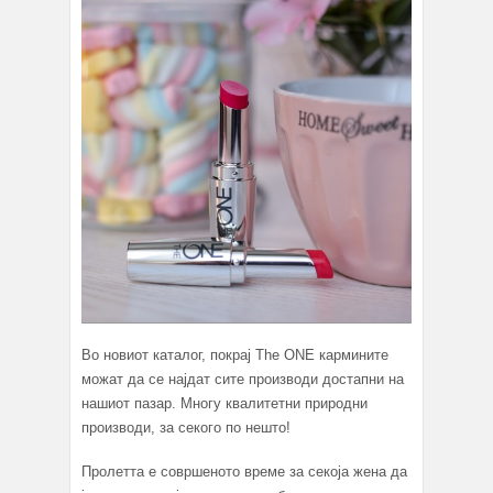
Во новиот каталог, покрај The ONE кармините
можат да се најдат сите производи достапни на
нашиот пазар. Многу квалитетни природни
производи, за секого по нешто!
Пролетта е совршеното време за секоја жена да