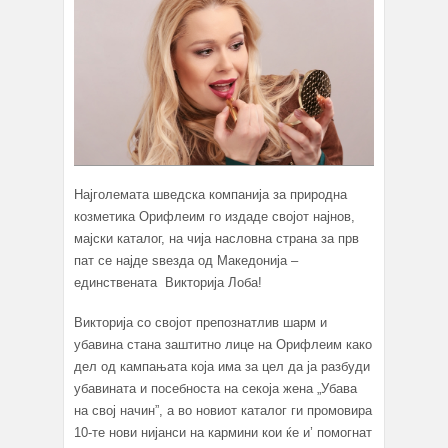
Најголемата шведска компанија за природна
козметика Орифлеим го издаде својот најнов,
мајски каталог, на чија насловна страна за прв
пат се најде ѕвезда од Македонија –
единствената Викторија Лоба!
Викторија со својот препознатлив шарм и
убавина стана заштитно лице на Орифлеим како
дел од кампањата која има за цел да ја разбуди
убавината и посебноста на секоја жена „Убава
на свој начин”, а во новиот каталог ги промовира
10-те нови нијанси на кармини кои ќе и’ помогнат