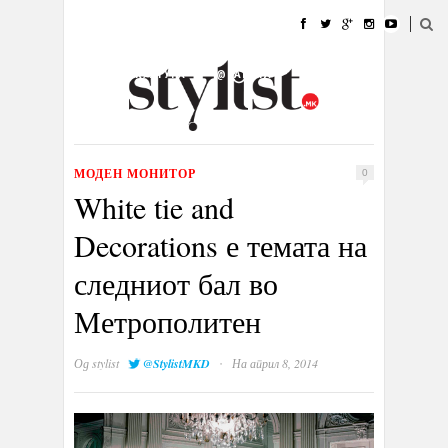
ДОМА
МОДА
СТИЛ
УБАВИНА
ЖИВОТ
КУЛТУРА
@РАБОТА
ГАЛЕРИЈА
ИЗЛОГ
КОНТАКТ
МОДЕН МОНИТОР
0
White tie and
Decorations е темата на
следниот бал во
Метрополитен
·
Од
stylist
@StylistMKD
На април 8, 2014