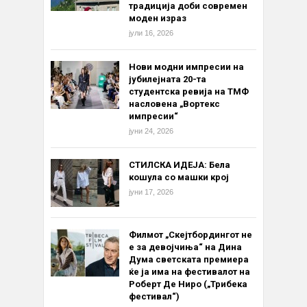
традиција доби современ
моден израз
јули 16, 2026
Нови модни импресии на
јубилејната 20-та
студентска ревија на ТМФ
насловена „Вортекс
импресии“
јуни 24, 2026
СТИЛСКА ИДЕЈА: Бела
кошула со машки крој
јуни 17, 2026
Филмот „Скејтбордингот не
е за девојчиња“ на Дина
Дума светската премиера
ќе ја има на фестивалот на
Роберт Де Ниро („Трибека
фестивал“)