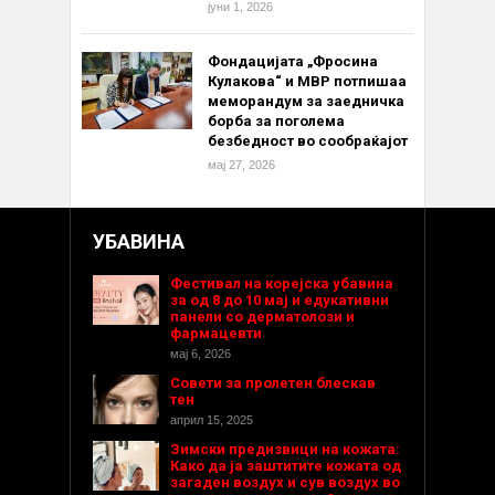
јуни 1, 2026
Фондацијата „Фросина
Кулакова“ и МВР потпишаа
меморандум за заедничка
борба за поголема
безбедност во сообраќајот
мај 27, 2026
УБАВИНА
Фестивал на корејска убавина
за од 8 до 10 мај и едукативни
панели со дерматолози и
фармацевти
мај 6, 2026
Совети за пролетен блескав
тен
април 15, 2025
Зимски предизвици на кожата:
Како да ја заштитите кожата од
загаден воздух и сув воздух во