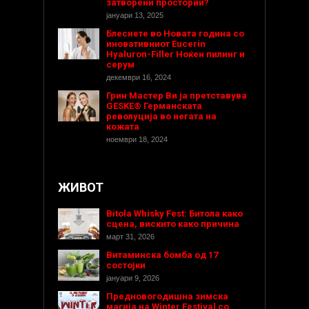
затворени простории?
јануари 13, 2025
Блеснете во Новата година со
иновативниот Eucerin
Hyaluron-Filler Ноќен пилинг и
серум
декември 16, 2024
Грин Мастер Ви ја претставува
GESKE® Германската
револуција во негата на
кожата
ноември 18, 2024
ЖИВОТ
Bitola Whisky Fest: Битола како
сцена, вискито како причина
март 31, 2026
Витаминска бомба од 17
состојки
јануари 9, 2026
Предновогодишнa зимска
магија на Winter Festival со