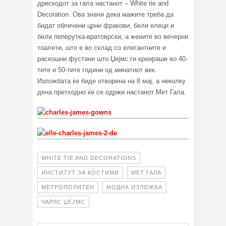
дрескодот за гала настанот – White tie and
Decoration. Ова значи дека мажите треба да
бидат облечени црни фракови, бели елеци и
бели пеперутка-вратоврски, а жените во вечерни
тоалети, што е во склад со елегантните и
раскошни фустани што Џејмс ги креираше во 40-
тите и 50-тите години од минатиот век.
Изложбата ќе биде отворена на 8 мај, а неколку
дена претходно ќе се одржи настанот Мет Гала.
WHITE TIE AND DECORATIONS
ИНСТИТУТ ЗА КОСТИМИ
МЕТ ГАЛА
МЕТРОПОЛИТЕН
МОДНА ИЗЛОЖБА
ЧАРЛС ЏЕЈМС