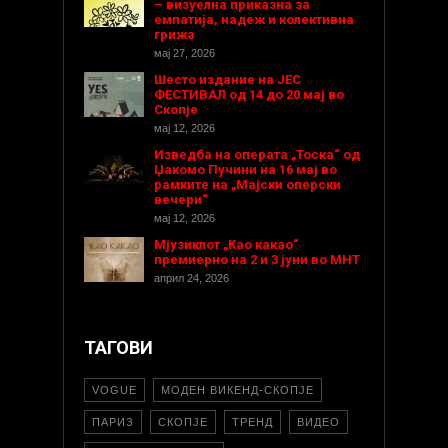
– визуелна приказна за
емпатија, надеж и колективна
грижа
мај 27, 2026
Шесто издание на ЈЕС
ФЕСТИВАЛ од 14 до 20 мај во
Скопје
мај 12, 2026
Изведба на операта „Тоска“ од
Џакомо Пучини на 16 мај во
рамките на „Мајски оперски
вечери“
мај 12, 2026
Мјузиклот „Као какао“
премиерно на 2 и 3 јуни во МНТ
април 24, 2026
ТАГОВИ
VOGUE
МОДЕН ВИКЕНД-СКОПЈЕ
ПАРИЗ
СКОПЈЕ
ТРЕНД
ВИДЕО