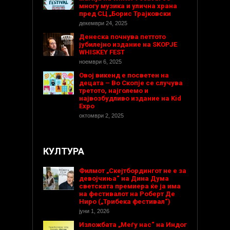
многу музика и улична храна
пред СЦ „Борис Трајковски
декември 24, 2025
Денеска почнува петтото
јубилејно издание на SKOPJE
WHISKEY FEST
ноември 6, 2025
Овој викенд е посветен на
децата – Во Скопје се случува
третото, најголемо и
највозбудливо издание на Kid
Expo
октомври 2, 2025
КУЛТУРА
Филмот „Скејтбордингот не е за
девојчиња“ на Дина Дума
светската премиера ќе ја има
на фестивалот на Роберт Де
Ниро („Трибека фестивал“)
јуни 1, 2026
Изложбата „Меѓу нас“ на Индог