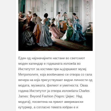
Еден од најзначајните настани во светскиот
моден календар е годишната изложба во
Институтот за костими при њујоршкиот музеј
Метрополите, која вообичаено се отвора со гала
вечера на која присуствуваат видни личности од
модата, музиката, филмот и уметноста. Оваа
година Институтот ја отвора изложбата Charles
James: Beyond Fashion (Чарлс Џејмс: Над
модата), посветена на првиот американски
кутуриер, а согласно темата избран е и