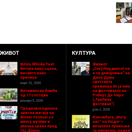
ЖИВОТ
КУЛТУРА
Bitola Whisky Fest:
Филмот
Битола како сцена,
„Скејтбордингот не
вискито како
е за девојчиња“ на
причина
Дина Дума
светската
март 31, 2026
премиера ќе ја има
Витаминска бомба
на фестивалот на
од 17 состојки
Роберт Де Ниро
(„Трибека
јануари 9, 2026
фестивал“)
Предновогодишнa
јуни 1, 2026
зимска магија на
Winter Festival со
Изложбата „Меѓу
многу музика и
нас“ на Индог –
улична храна пред
визуелна приказна
СЦ „Борис
за емпатија, надеж