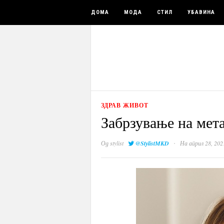
ДОМА
МОДА
СТИЛ
УБАВИНА
ЗДРАВ ЖИВОТ
Забрзување на мет
·
Од
stylist
@StylistMKD
На април 28, 202