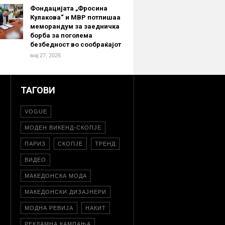
Фондацијата „Фросина
Кулакова“ и МВР потпишаа
меморандум за заедничка
борба за поголема
безбедност во сообраќајот
мај 27, 2026
ТАГОВИ
VOGUE
МОДЕН ВИКЕНД-СКОПЈЕ
ПАРИЗ
СКОПЈЕ
ТРЕНД
ВИДЕО
МАКЕДОНСКА МОДА
МАКЕДОНСКИ ДИЗАЈНЕРИ
МОДНА РЕВИЈА
НАКИТ
РЕКЛАМНА КАМПАЊА