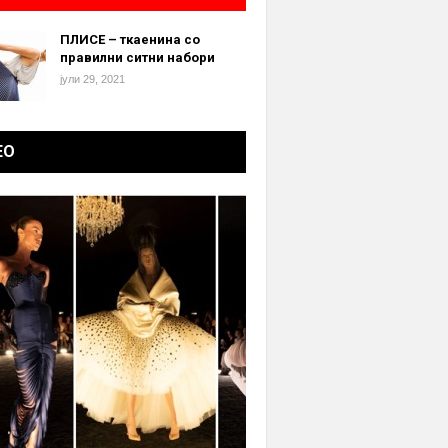
ПЛИСЕ – ткаенина со
правилни ситни набори
јули 29, 2021
ЕО