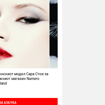
нскиот модел Сара Стои за
жниот магазин Numero
land
А АЗБУКА