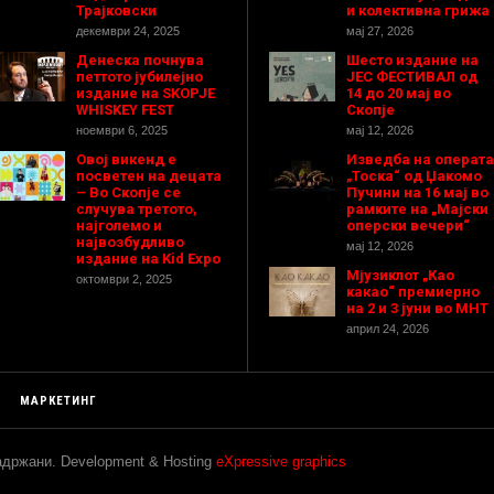
Трајковски
и колективна грижа
декември 24, 2025
мај 27, 2026
Денеска почнува
Шесто издание на
петтото јубилејно
ЈЕС ФЕСТИВАЛ од
издание на SKOPJE
14 до 20 мај во
WHISKEY FEST
Скопје
ноември 6, 2025
мај 12, 2026
Овој викенд е
Изведба на операта
посветен на децата
„Тоска“ од Џакомо
– Во Скопје се
Пучини на 16 мај во
случува третото,
рамките на „Мајски
најголемо и
оперски вечери“
највозбудливо
мај 12, 2026
издание на Kid Expo
Мјузиклот „Као
октомври 2, 2025
какао“ премиерно
на 2 и 3 јуни во МНТ
април 24, 2026
МАРКЕТИНГ
задржани. Development & Hosting
eXpressive graphics