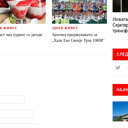
Новата
Скјапар
АВ ЖИВОТ
ЗДРАВ ЖИВОТ
трансф
аст чиа пудинг со јагоди
Започна пријавувањето за
„Халк Еко Скопје Трча 10КМ“
СЛЕД
НАЈН