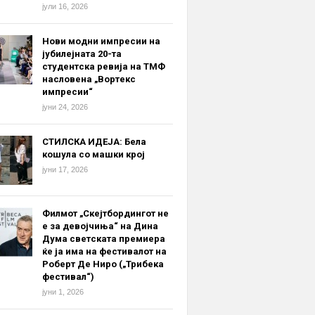
јули 16, 2026
Нови модни импресии на
јубилејната 20-та
студентска ревија на ТМФ
насловена „Вортекс
импресии“
јуни 24, 2026
СТИЛСКА ИДЕЈА: Бела
кошула со машки крој
јуни 17, 2026
Филмот „Скејтбордингот не
е за девојчиња“ на Дина
Дума светската премиера
ќе ја има на фестивалот на
Роберт Де Ниро („Трибека
фестивал“)
јуни 1, 2026