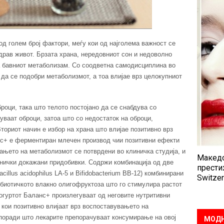
д голем број фактори, меѓу кои од најголема важност се
здрав живот. Брзата храна, нередовниот сон и недоволно
а бавниот метаболизам. Со соодветна самодисциплина во
 да се подобри метаболизмот, а тоа влијае врз целокупниот
роци, така што телото постојано да се снабдува со
нуваат оброци, затоа што со недостаток на оброци,
Вториот начин е избор на храна што влијае позитивно врз
нс+ е ферментиран млечен производ чии позитивни ефекти
вањето на метаболизмот се потврдени во клиничка студија, и
Македо
линички докажани придобивки. Содржи комбинација од две
прести
cillus acidophilus LA-5 и Bifidobacterium BB-12) комбинирани
Switzer
пребиотичкото влакно олигофруктоза што го стимулира растот
јогуртот Баланс+ произлегуваат од неговите нутритивни
 кои позитивно влијаат врз воспоставувањето на
поради што лекарите препорачуваат консумирање на овој
МОДН