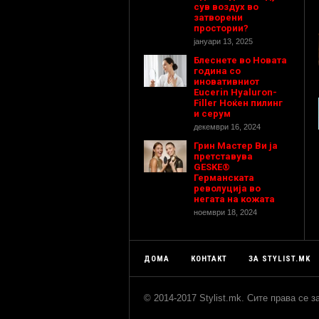
сув воздух во
затворени
простории?
јануари 13, 2025
Блеснете во Новата
година со
иновативниот
Eucerin Hyaluron-
Filler Ноќен пилинг
и серум
декември 16, 2024
Грин Мастер Ви ја
претставува
GESKE®
Германската
револуција во
негата на кожата
ноември 18, 2024
ДОМА
КОНТАКТ
ЗА STYLIST.MK
© 2014-2017 Stylist.mk. Сите права се 