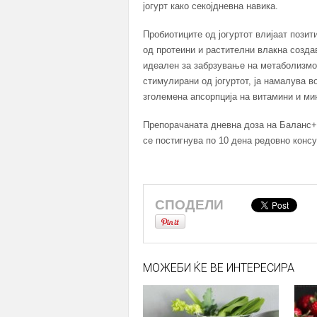
јогурт како секојдневна навика.
Пробиотиците од јогуртот влијаат пози
од протеини и растителни влакна создав
идеален за забрзување на метаболизмот
стимулирани од јогуртот, ја намалува в
зголемена апсорпција на витамини и ми
Препорачаната дневна доза на Баланс+ ј
се постигнува по 10 дена редовно конс
СПОДЕЛИ
МОЖЕБИ ЌЕ ВЕ ИНТЕРЕСИРА