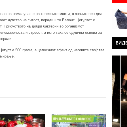
тивно на намалување на телесните масти, а значителен дел
аат чувство на ситост, поради што Баланс+ јогуртот е
. Присуството на добри бактерии во организмот
ознемиреноста и стресот, а исто така се одлична основа за
нерали.
ВИД
огурт е 500 грама, а целосниот ефект од неговите својства
умирање.