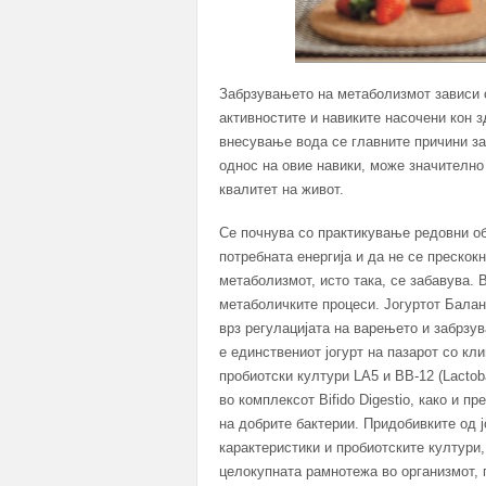
Забрзувањето на метаболизмот зависи о
активностите и навиките насочени кон 
внесување вода се главните причини з
однос на овие навики, може значително
квалитет на живот.
Се почнува со практикување редовни об
потребната енергија и да не се прескок
метаболизмот, исто така, се забавува. 
метаболичките процеси. Јогуртот Бaла
врз регулацијата на варењето и забрзу
е единствениот јогурт на пазарот со к
пробиотски култури LA5 и BB-12 (Lactoba
во комплексот Bifido Digestio, како и 
на добрите бактерии. Придобивките од 
карактеристики и пробиотските култури,
целокупната рамнотежа во организмот, 