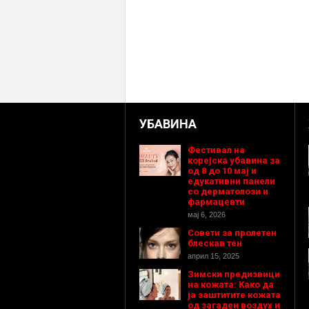
УБАВИНА
Фестивал на
корејска убавина за
од 8 до 10 мај и
едукативни панели
со дерматолози и
фармацевти
мај 6, 2026
Совети за пролетен
блескав тен
април 15, 2025
Зимски предизвици
на кожата: Како да
ја заштитите кожата
од загаден воздух и