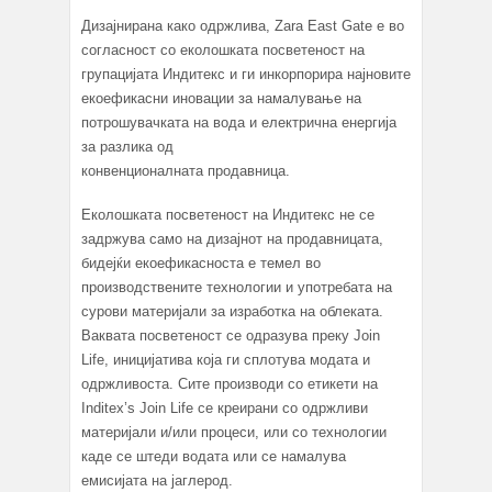
Дизајнирана како одржлива, Zara East Gate е во
согласност со еколошката посветеност на
групацијата Индитекс и ги инкорпорира најновите
екоефикасни иновации за намалување на
потрошувачката на вода и електрична енергија
за разлика од
конвенционалната продавница.
Еколошката посветеност на Индитекс не се
задржува само на дизајнот на продавницата,
бидејќи екоефикасноста е темел во
производствените технологии и употребата на
сурови материјали за изработка на облеката.
Ваквата посветеност се одразува преку Join
Life, иницијатива која ги сплотува модата и
одржливоста. Сите производи со етикети на
Inditex’s Join Life се креирани со одржливи
материјали и/или процеси, или со технологии
каде се штеди водата или се намалува
емисијата на јаглерод.