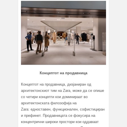
Концептот на продавница
Концептот на продавница, дизјаниран од
архитектонскиот тим на Zara, може да се опише
со четири концепти кои доминираат во
архитектонската филозофија на
Zara: едноставен, функционален, софистициран
и префинет. Продавницата се фокусира на
концентрични широки простори кои оддаваат