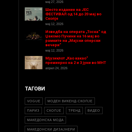
мај 27, 2026
Шесто издание на ЈЕС
ФЕСТИВАЛ од 14 до 20 мај во
Скопје
мај 12, 2026
Изведба на операта „Тоска“ од
Џакомо Пучини на 16 мај во
рамките на „Мајски оперски
вечери“
мај 12, 2026
Мјузиклот „Као какао“
премиерно на 2 и 3 јуни во МНТ
април 24, 2026
ТАГОВИ
VOGUE
МОДЕН ВИКЕНД-СКОПЈЕ
ПАРИЗ
СКОПЈЕ
ТРЕНД
ВИДЕО
МАКЕДОНСКА МОДА
МАКЕДОНСКИ ДИЗАЈНЕРИ