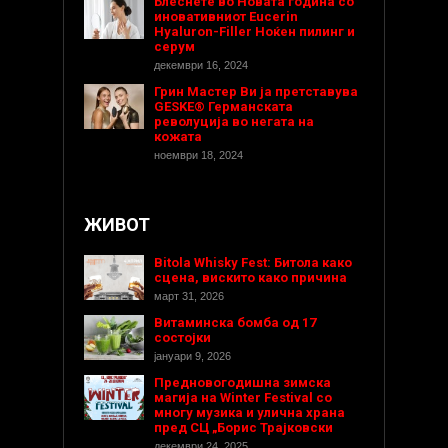
Блеснете во Новата година со
иновативниот Eucerin
Hyaluron-Filler Ноќен пилинг и
серум
декември 16, 2024
Грин Мастер Ви ја претставува
GESKE® Германската
револуција во негата на
кожата
ноември 18, 2024
ЖИВОТ
Bitola Whisky Fest: Битола како
сцена, вискито како причина
март 31, 2026
Витаминска бомба од 17
состојки
јануари 9, 2026
Предновогодишнa зимска
магија на Winter Festival со
многу музика и улична храна
пред СЦ „Борис Трајковски
декември 24, 2025