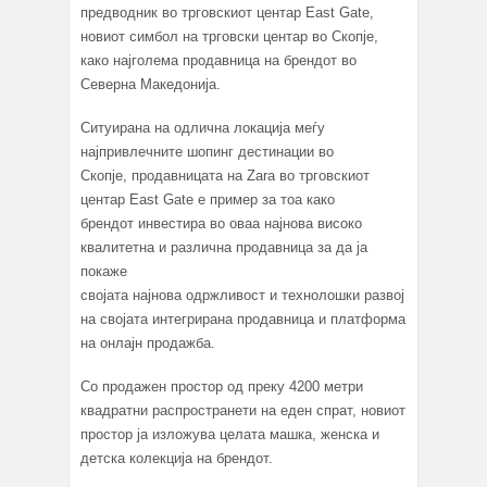
предводник во трговскиот центар East Gate,
новиот симбол на трговски центар во Скопје,
како најголема продавница на брендот во
Северна Македонија.
Ситуирана на одлична локација меѓу
најпривлечните шопинг дестинации во
Скопје, продавницата на Zara во трговскиот
центар East Gate е пример за тоа како
брендот инвестира во оваа најнова високо
квалитетна и различна продавница за да ја
покаже
својата најнова одржливост и технолошки развој
на својата интегрирана продавница и платформа
на онлајн продажба.
Со продажен простор од преку 4200 метри
квадратни распространети на еден спрат, новиот
простор ја изложува целата машка, женска и
детска колекција на брендот.