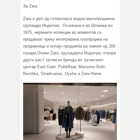
За Zara
Zara е дел од глобалната модна малопродажна
групација Индитекс. Основана е во Шпанија во
1975, нејзините колекции во моментов се
продаваат преку интегрирана платформа на
продавница и онлајн продажба на повеќе од 200
пазари.Освен Zara, групацијата Индитекс отвора
други шест трговски бренда во трговскиот
центар East Gate: Pull&Bear, Massimo Dutti,
Bershka, Stradivarius, Oysho и Zara Home.