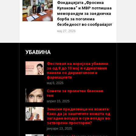
Фондацијата „Фросина
Кулакова“ и МВР потпишаа
меморандум за заедничка
борба за поголема
безбедност во сообраќајот
мај 27, 2026
УБАВИНА
Фестивал на корејска убавина
за од 8 до 10 мај и едукативни
панели со дерматолози и
фармацевти
мај 6, 2026
Совети за пролетен блескав
тен
април 15, 2025
Зимски предизвици на кожата:
Како да ја заштитите кожата од
загаден воздух и сув воздух во
затворени простории?
јануари 13, 2025