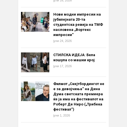
јули 16, 2026
Нови модни импресии на
јубилејната 20-та
студентска ревија на ТМФ
насловена „Вортекс
импресии“
јуни 24, 2026
СТИЛСКА ИДЕЈА: Бела
кошула со машки крој
јуни 17, 2026
Филмот „Скејтбордингот не
е за девојчиња“ на Дина
Дума светската премиера
ќе ја има на фестивалот на
Роберт Де Ниро („Трибека
фестивал“)
јуни 1, 2026