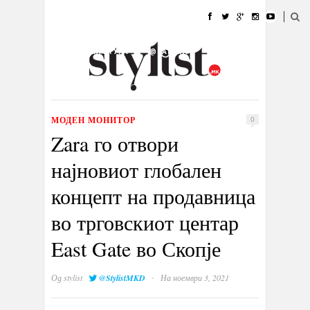
ДОМА
МОДА
СТИЛ
УБАВИНА
ЖИВОТ
КУЛТУРА
@РАБОТА
ГАЛЕРИЈА
ИЗЛОГ
КОНТАКТ
МОДЕН МОНИТОР
0
Zara го отвори
најновиот глобален
концепт на продавница
во трговскиот центар
East Gate во Скопје
·
Од
stylist
@StylistMKD
На ноември 3, 2021