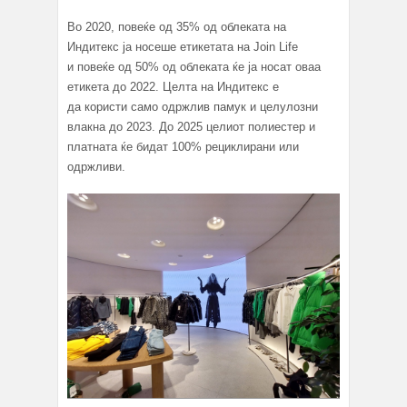
Во 2020, повеќе од 35% од облеката на
Индитекс ја носеше етикетата на Join Life
и повеќе од 50% од облеката ќе ја носат оваа
етикета до 2022. Целта на Индитекс е
да користи само одржлив памук и целулозни
влакна до 2023. До 2025 целиот полиестер и
платната ќе бидат 100% рециклирани или
одржливи.