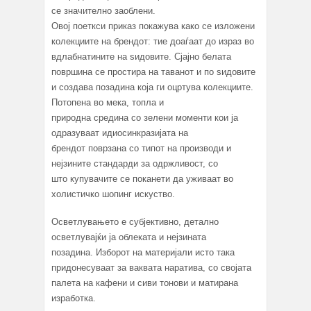
се значително заоблени.
Овој поеткси приказ покажува како се изложени
колекциите на брендот: тие доаѓаат до израз во
вдлабнатините на ѕидовите. Сјајно белата
површина се простира на таванот и по ѕидовите
и создава позадина која ги оцртува колекциите.
Потопена во мека, топла и
природна средина со зелени моменти кои ја
одразуваат идиосинкразијата на
брендот поврзана со типот на производи и
нејзините стандарди за одржливост, со
што купувачите се поканети да уживаат во
холистичко шопинг искуство.
Осветлувањето е субјективно, детално
осветлувајќи ја облеката и нејзината
позадина. Изборот на материјали исто така
придонесуваат за ваквата наратива, со својата
палета на кафени и сиви тонови и матирана
изработка.