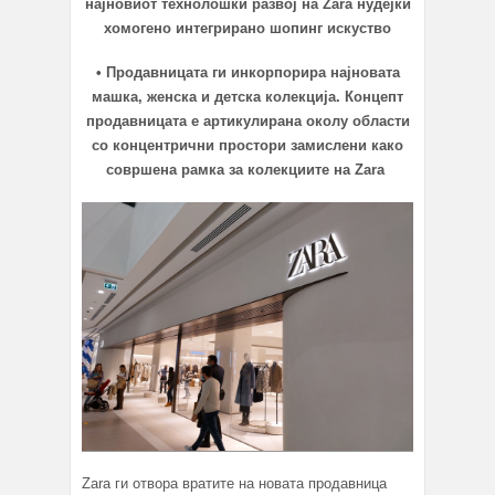
најновиот технолошки развој на Zara нудејќи
хомогено интегрирано шопинг искуство
• Продавницата ги инкорпорира најновата
машка, женска и детска колекција. Концепт
продавницата е артикулирана околу области
со концентрични простори замислени како
совршена рамка за колекциите на Zara
Zara ги отвора вратите на новата продавница