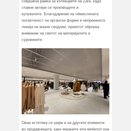
совршена рамка за колекциите на Zara, каде
главни актери се производите и
купувачите. Благодарение на обмислената
посветеност на органски форми и непрекината
линија на мазни сводови, проектот обрнува
внимание на светот на материјалите и
суровините.
Оваа естетика се шири и на другите елементи
во продавницата, како екраните или мебелот кои