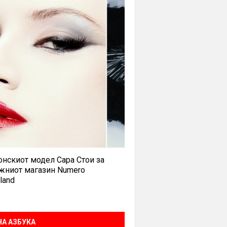
нскиот модел Сара Стои за
жниот магазин Numero
land
А АЗБУКА