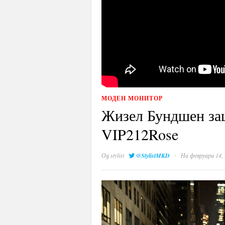
МОДЕН МОНИТОР
Жизел Бундшен за
VIP212Rose
·
Од
stylist
@StylistMKD
На февруари 14,