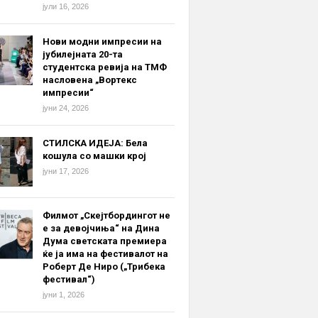
јули 16, 2026
Нови модни импресии на
јубилејната 20-та
студентска ревија на ТМФ
насловена „Вортекс
импресии“
јуни 24, 2026
СТИЛСКА ИДЕЈА: Бела
кошула со машки крој
јуни 17, 2026
Филмот „Скејтбордингот не
е за девојчиња“ на Дина
Дума светската премиера
ќе ја има на фестивалот на
Роберт Де Ниро („Трибека
фестивал“)
јуни 1, 2026