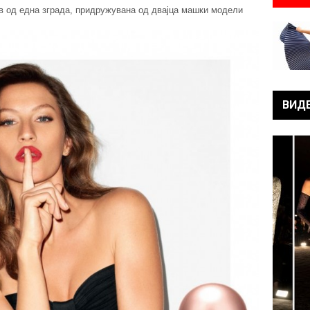
ив од една зграда, придружувана од двајца машки модели
ВИД