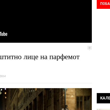
ПОБА
0
штитно лице на парфемот
 2014
КАЛ