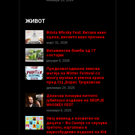
ноември 18, 2024
ЖИВОТ
Bitola Whisky Fest: Битола како
сцена, вискито како причина
март 31, 2026
Витаминска бомба од 17
состојки
јануари 9, 2026
Предновогодишнa зимска
магија на Winter Festival со
многу музика и улична храна
пред СЦ „Борис Трајковски
декември 24, 2025
Денеска почнува петтото
јубилејно издание на SKOPJE
WHISKEY FEST
ноември 6, 2025
Овој викенд е посветен на
децата – Во Скопје се случува
третото, најголемо и
највозбудливо издание на Kid