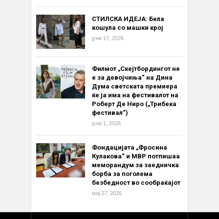
СТИЛСКА ИДЕЈА: Бела
кошула со машки крој
јуни 17, 2026
Филмот „Скејтбордингот не
е за девојчиња“ на Дина
Дума светската премиера
ќе ја има на фестивалот на
Роберт Де Ниро („Трибека
фестивал“)
јуни 1, 2026
Фондацијата „Фросина
Кулакова“ и МВР потпишаа
меморандум за заедничка
борба за поголема
безбедност во сообраќајот
мај 27, 2026