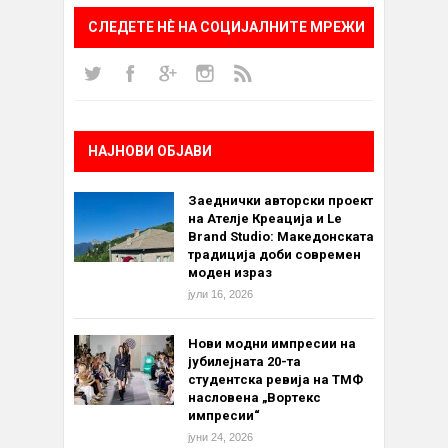
СЛЕДЕТЕ НÈ НА СОЦИЈАЛНИТЕ МРЕЖИ
НАЈНОВИ ОБЈАВИ
Заеднички авторски проект
на Ателје Креација и Le
Brand Studio: Македонската
традиција доби современ
моден израз
јули 16, 2026
Нови модни импресии на
јубилејната 20-та
студентска ревија на ТМФ
насловена „Вортекс
импресии“
јуни 24, 2026