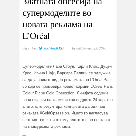
Златната опсесија на
супермоделите во
новата реклама на
L’Oréal
·
Од
stylist
@StylistMKD
На септември 23, 2016
Супермоделите Лара Стоун, Карли Клос, Дуцен
Крос, Ирина Шајк, Барбара Палвин се здружија
за да ја снимат видео рекламата на L’Oréal Paris
со која се промовира новиот кармин L’Oréal Paris
Colour Riche Gold Obsession. Линијата содржи
нови нијанси на кармини кои содржат 24-каратно
злато, што резултира кампањата да оди под
ознаката #GoldOpsession. Името го нагласува
златниот ефект и оттаму златото е во центарот
на гламурозната реклама.