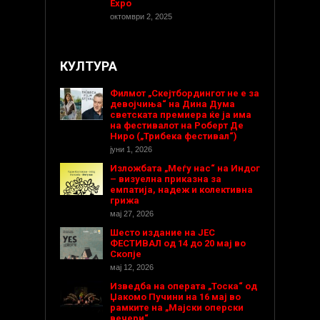
Expo
октомври 2, 2025
КУЛТУРА
Филмот „Скејтбордингот не е за
девојчиња“ на Дина Дума
светската премиера ќе ја има
на фестивалот на Роберт Де
Ниро („Трибека фестивал“)
јуни 1, 2026
Изложбата „Меѓу нас“ на Индог
– визуелна приказна за
емпатија, надеж и колективна
грижа
мај 27, 2026
Шесто издание на ЈЕС
ФЕСТИВАЛ од 14 до 20 мај во
Скопје
мај 12, 2026
Изведба на операта „Тоска“ од
Џакомо Пучини на 16 мај во
рамките на „Мајски оперски
вечери“