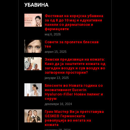
УБАВИНА
Фестивал на корејска убавина
за од 8 до 10 мај и едукативни
панели со дерматолози и
фармацевти
мај 6, 2026
Совети за пролетен блескав
тен
април 15, 2025
Зимски предизвици на кожата:
Како да ја заштитите кожата од
загаден воздух и сув воздух во
затворени простории?
јануари 13, 2025
Блеснете во Новата година со
иновативниот Eucerin
Hyaluron-Filler Ноќен пилинг и
серум
декември 16, 2024
Грин Мастер Ви ја претставува
GESKE® Германската
револуција во негата на
кожата