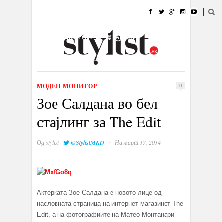
ДОМА
МОДА
СТИЛ
УБАВИНА
ЖИВОТ
КУЛТУРА
@РАБОТА
ГАЛЕРИЈА
ИЗЛОГ
КОНТАКТ
МОДЕН МОНИТОР
0
Зое Салдана во бел
стајлинг за The Edit
·
Од
stylist
@StylistMKD
На март 17, 2014
Актерката Зое Салдана е новото лице од
насловната страница на интернет-магазинот The
Edit, а на фотографиите на Матео Монтанари