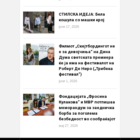
СТИЛСКА ИДЕЈА: Бела
кошула со машки крој
јуни 17, 2026
Филмот „Скејтбордингот не
е за девојчиња“ на Дина
Дума светската премиера
ќе ја има на фестивалот на
Роберт Де Ниро („Трибека
фестивал“)
јуни 1, 2026
Фондацијата „Фросина
Кулакова“ и МВР потпишаа
меморандум за заедничка
борба за поголема
безбедност во сообраќајот
мај 27, 2026