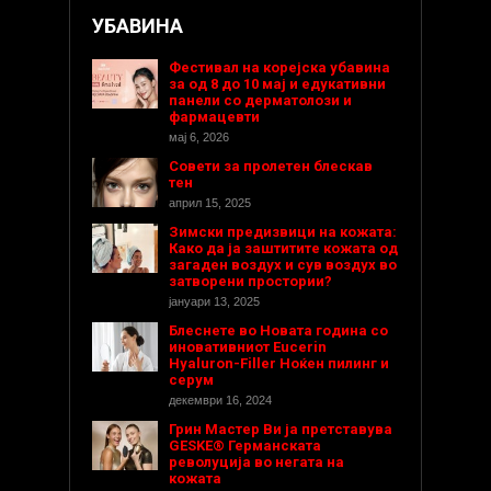
УБАВИНА
Фестивал на корејска убавина
за од 8 до 10 мај и едукативни
панели со дерматолози и
фармацевти
мај 6, 2026
Совети за пролетен блескав
тен
април 15, 2025
Зимски предизвици на кожата:
Како да ја заштитите кожата од
загаден воздух и сув воздух во
затворени простории?
јануари 13, 2025
Блеснете во Новата година со
иновативниот Eucerin
Hyaluron-Filler Ноќен пилинг и
серум
декември 16, 2024
Грин Мастер Ви ја претставува
GESKE® Германската
револуција во негата на
кожата