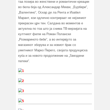
таа позира во женствени и романтични креации
во бела боја од Александар Мекви, „Бурбери“,
„Валентино“, Оскар де ла Рента и Изабел
Марант, кои одлично контрираат не нејзиниот
прекрасен црн тен. Салдана во моментов е
актуелна по тоа што ја снима ТВ-верзијата на
култниот филм на Роман Полански
„Розмариното бебе“, а во интервјуто за
магазинот зборува и за новиот брак со
уметникот Марко Перего, својата продукциска
куќа и за новото продолжение на „Ѕвездени
патеки“.