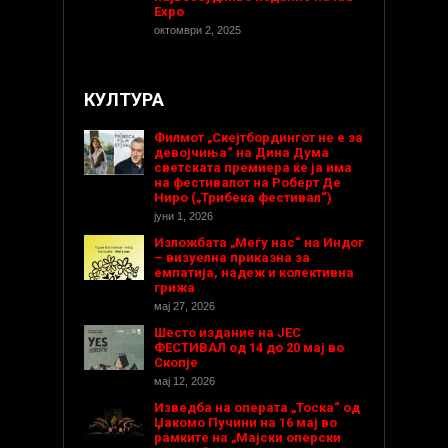
Expo
октомври 2, 2025
КУЛТУРА
Филмот „Скејтбордингот не е за
девојчиња“ на Дина Дума
светската премиера ќе ја има
на фестивалот на Роберт Де
Ниро („Трибека фестивал“)
јуни 1, 2026
Изложбата „Меѓу нас“ на Индог
– визуелна приказна за
емпатија, надеж и колективна
грижа
мај 27, 2026
Шесто издание на ЈЕС
ФЕСТИВАЛ од 14 до 20 мај во
Скопје
мај 12, 2026
Изведба на операта „Тоска“ од
Џакомо Пучини на 16 мај во
рамките на „Мајски оперски