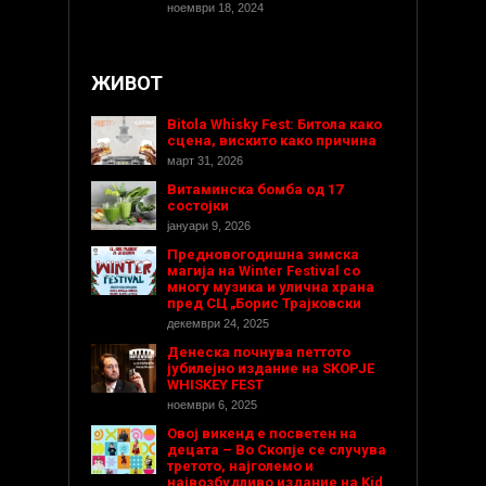
ноември 18, 2024
ЖИВОТ
Bitola Whisky Fest: Битола како
сцена, вискито како причина
март 31, 2026
Витаминска бомба од 17
состојки
јануари 9, 2026
Предновогодишнa зимска
магија на Winter Festival со
многу музика и улична храна
пред СЦ „Борис Трајковски
декември 24, 2025
Денеска почнува петтото
јубилејно издание на SKOPJE
WHISKEY FEST
ноември 6, 2025
Овој викенд е посветен на
децата – Во Скопје се случува
третото, најголемо и
највозбудливо издание на Kid