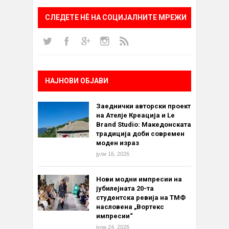
СЛЕДЕТЕ НÈ НА СОЦИЈАЛНИТЕ МРЕЖИ
НАЈНОВИ ОБЈАВИ
Заеднички авторски проект
на Ателје Креација и Le
Brand Studio: Македонската
традиција доби современ
моден израз
јули 16, 2026
Нови модни импресии на
јубилејната 20-та
студентска ревија на ТМФ
насловена „Вортекс
импресии“
јуни 24, 2026