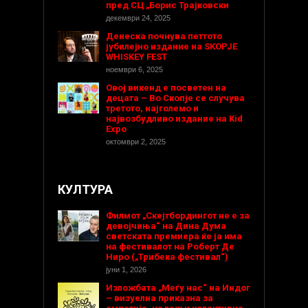
пред СЦ „Борис Трајковски
декември 24, 2025
Денеска почнува петтото
јубилејно издание на SKOPJE
WHISKEY FEST
ноември 6, 2025
Овој викенд е посветен на
децата – Во Скопје се случува
третото, најголемо и
највозбудливо издание на Kid
Expo
октомври 2, 2025
КУЛТУРА
Филмот „Скејтбордингот не е за
девојчиња“ на Дина Дума
светската премиера ќе ја има
на фестивалот на Роберт Де
Ниро („Трибека фестивал“)
јуни 1, 2026
Изложбата „Меѓу нас“ на Индог
– визуелна приказна за