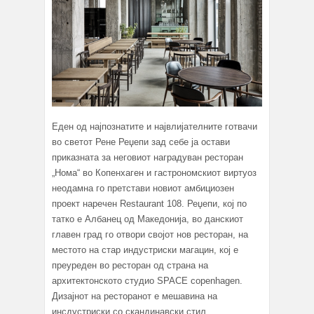
Еден од најпознатите и највлијателните готвачи
во светот Рене Реџепи зад себе ја остави
приказната за неговиот наградуван ресторан
„Нома“ во Копенхаген и гастрономскиот виртуоз
неодамна го претстави новиот амбициозен
проект наречен Restaurant 108. Реџепи, кој по
татко е Албанец од Македонија, во данскиот
главен град го отвори својот нов ресторан, на
местото на стар индустриски магацин, кој е
преуреден во ресторан од страна на
архитектонското студио SPACE copenhagen.
Дизајнот на ресторанот е мешавина на
инсдустриски со скандинавски стил,