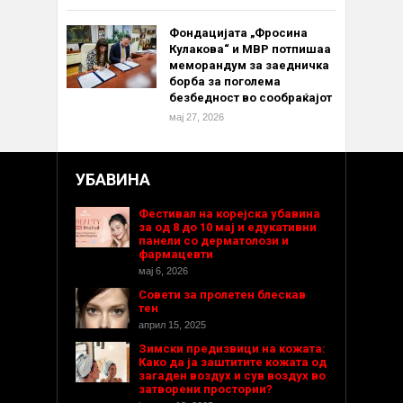
Фондацијата „Фросина
Кулакова“ и МВР потпишаа
меморандум за заедничка
борба за поголема
безбедност во сообраќајот
мај 27, 2026
УБАВИНА
Фестивал на корејска убавина
за од 8 до 10 мај и едукативни
панели со дерматолози и
фармацевти
мај 6, 2026
Совети за пролетен блескав
тен
април 15, 2025
Зимски предизвици на кожата:
Како да ја заштитите кожата од
загаден воздух и сув воздух во
затворени простории?