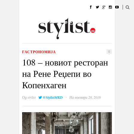
ДОМА
МОДА
СТИЛ
УБАВИНА
ЖИВОТ
КУЛТУРА
@РАБОТА
ГАЛЕРИЈА
ИЗЛОГ
КОНТАКТ
ГАСТРОНОМИЈА
0
108 – новиот ресторан
на Рене Реџепи во
Копенхаген
·
Од
stylist
@StylistMKD
На ноември 28, 2016