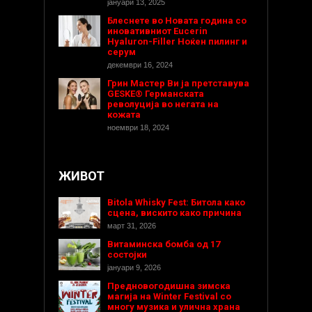
јануари 13, 2025
Блеснете во Новата година со
иновативниот Eucerin
Hyaluron-Filler Ноќен пилинг и
серум
декември 16, 2024
Грин Мастер Ви ја претставува
GESKE® Германската
револуција во негата на
кожата
ноември 18, 2024
ЖИВОТ
Bitola Whisky Fest: Битола како
сцена, вискито како причина
март 31, 2026
Витаминска бомба од 17
состојки
јануари 9, 2026
Предновогодишнa зимска
магија на Winter Festival со
многу музика и улична храна