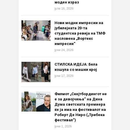
моден израз
јули 16, 2026
Нови модни импресии на
јубилејната 20-та
студентска ревија на ТМФ
насловена „Вортекс
импресии“
јуни 24, 2026
СТИЛСКА ИДЕЈА: Бела
кошула со машки крој
јуни 17, 2026
Филмот „Скејтбордингот не
е за девојчиња“ на Дина
Дума светската премиера
ќе ја има на фестивалот на
Роберт Де Ниро („Трибека
фестивал“)
јуни 1, 2026