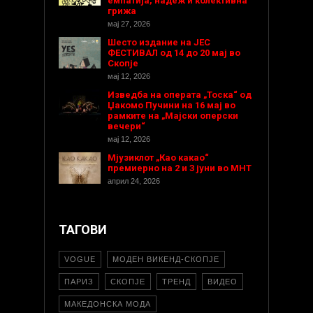
емпатија, надеж и колективна
грижа
мај 27, 2026
Шесто издание на ЈЕС
ФЕСТИВАЛ од 14 до 20 мај во
Скопје
мај 12, 2026
Изведба на операта „Тоска“ од
Џакомо Пучини на 16 мај во
рамките на „Мајски оперски
вечери“
мај 12, 2026
Мјузиклот „Као какао“
премиерно на 2 и 3 јуни во МНТ
април 24, 2026
ТАГОВИ
VOGUE
МОДЕН ВИКЕНД-СКОПЈЕ
ПАРИЗ
СКОПЈЕ
ТРЕНД
ВИДЕО
МАКЕДОНСКА МОДА