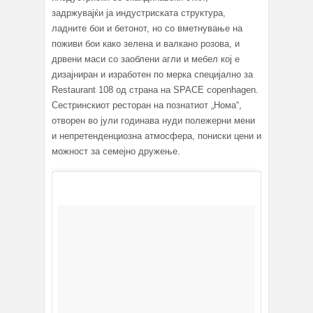
задржувајќи ја индустриската структура,
ладните бои и бетонот, но со вметнување на
поживи бои како зелена и валкано розова, и
дрвени маси со заоблени агли и мебел кој е
дизајниран и изработен по мерка специјално за
Restaurant 108 од страна на SPACE copenhagen.
Сестринскиот ресторан на познатиот „Нома“,
отворен во јули годинава нуди полежерни мени
и непретенденциозна атмосфера, пониски цени и
можност за семејно дружење.