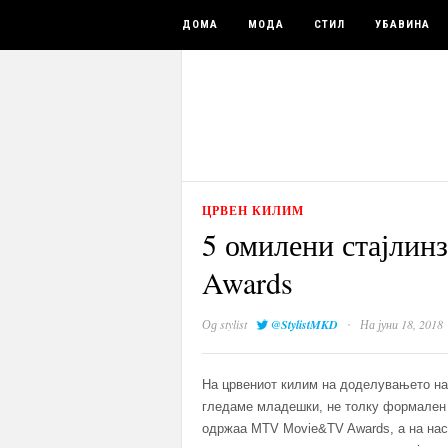
ДОМА
МОДА
СТИЛ
УБАВИНА
ЦРВЕН КИЛИМ
5 омилени стајли
Awards
·
Од
stylist
@StylistMKD
На јуни 18, 2018
На црвениот килим на доделувањето на
гледаме младешки, не толку формален 
одржаа MTV Movie&TV Awards, а на наст