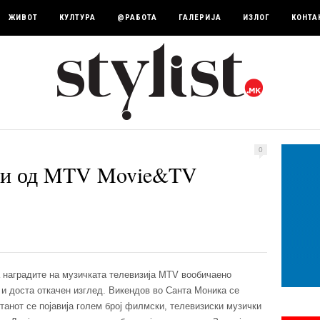
ЖИВОТ
КУЛТУРА
@РАБОТА
ГАЛЕРИЈА
ИЗЛОГ
КОНТА
0
нзи од MTV Movie&TV
 наградите на музичката телевизија MTV вообичаено
и доста откачен изглед. Викендов во Санта Моника се
анот се појавија голем број филмски, телевизиски музички