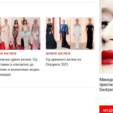
ЕН КИЛИМ
ЦРВЕН КИЛИМ
ровски црвен килим: Од
Од црвениот килим на
ставни и елегантни до
Оскарите 2023
ични и впечатливи модни
инации
Македо
прести
Switzer
МОДН