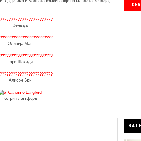
и. Да, ја има и модната комбинација на младата Зендаја,
ПОБА
Зендаја
Оливија Ман
Јара Шахиди
Алисон Бри
Кетрин Лангфорд
КАЛ