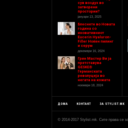
сув воздух во
затворени
простории?
јануари 13, 2025
Блеснете во Новата
година со
иновативниот
Eucerin Hyaluron-
Filler Ноќен пилинг
и серум
декември 16, 2024
Грин Мастер Ви ја
претставува
GESKE®
Германската
револуција во
негата на кожата
ноември 18, 2024
ДОМА
КОНТАКТ
ЗА STYLIST.MK
© 2014-2017 Stylist.mk. Сите права се 