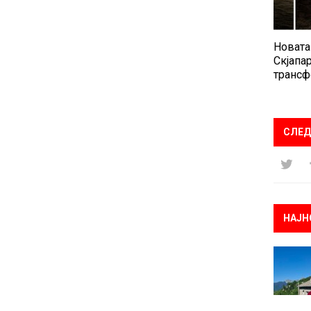
Новата
Скјапар
трансф
СЛЕД
НАЈН