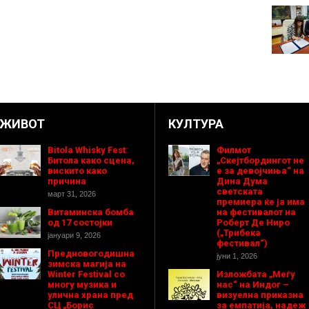
ЖИВОТ
КУЛТУРА
Bitola Whisky Fest:
Филмот
Битола како сцена,
„Скејтбордингот не
вискито како
е за девојчиња“ на
причина
Дина Дума
светската
март 31, 2026
премиера ќе ја има
Витаминска бомба
на фестивалот на
од 17 состојки
Роберт Де Ниро
(„Трибека
јануари 9, 2026
фестивал“)
Предновогодишнa
јуни 1, 2026
зимска магија на
Winter Festival со
Изложбата „Меѓу
многу музика и
нас“ на Индог –
улична храна пред
визуелна приказна
СЦ „Борис
за емпатија, надеж