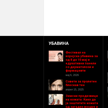
УБАВИНА
Фестивал на
корејска убавина за
од 8 до 10 мај и
едукативни панели
со дерматолози и
фармацевти
мај 6, 2026
Совети за пролетен
блескав тен
април 15, 2025
Зимски предизвици
на кожата: Како да
ја заштитите кожата
од загаден воздух и