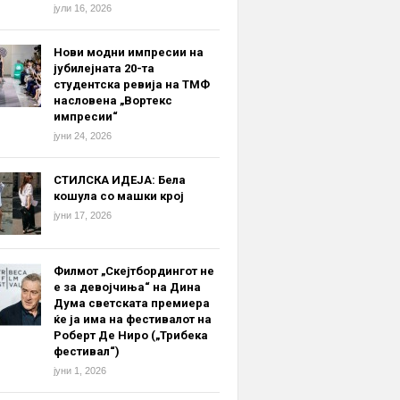
јули 16, 2026
Нови модни импресии на
јубилејната 20-та
студентска ревија на ТМФ
насловена „Вортекс
импресии“
јуни 24, 2026
СТИЛСКА ИДЕЈА: Бела
кошула со машки крој
јуни 17, 2026
Филмот „Скејтбордингот не
е за девојчиња“ на Дина
Дума светската премиера
ќе ја има на фестивалот на
Роберт Де Ниро („Трибека
фестивал“)
јуни 1, 2026