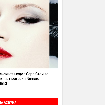
нскиот модел Сара Стои за
жниот магазин Numero
land
А АЗБУКА