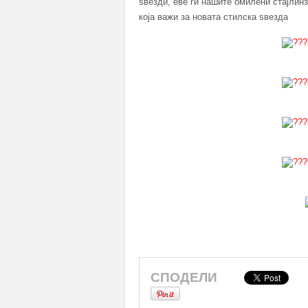
ѕвезди, еве ги нашите омилени стајлинз
која важи за новата стилска ѕвезда
СПОДЕЛИ