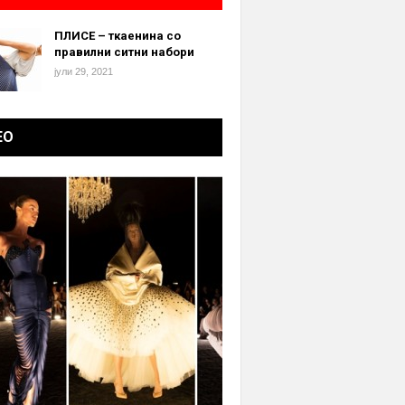
ПЛИСЕ – ткаенина со
правилни ситни набори
јули 29, 2021
ЕО