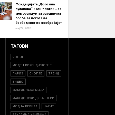
Фондацијата „Фросина
Кулакова“ и МВР потпишаа
меморандум за заедничка
борба за поголема
безбедност во сообраќајот
мај 27, 2026
ТАГОВИ
VOGUE
МОДЕН ВИКЕНД-СКОПЈЕ
ПАРИЗ
СКОПЈЕ
ТРЕНД
ВИДЕО
МАКЕДОНСКА МОДА
МАКЕДОНСКИ ДИЗАЈНЕРИ
МОДНА РЕВИЈА
НАКИТ
РЕКЛАМНА КАМПАЊА