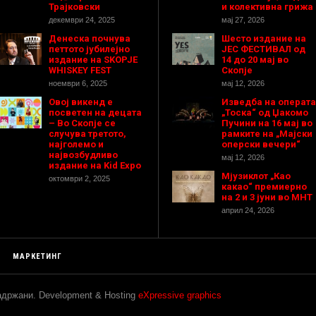
Трајковски
и колективна грижа
декември 24, 2025
мај 27, 2026
Денеска почнува
Шесто издание на
петтото јубилејно
ЈЕС ФЕСТИВАЛ од
издание на SKOPJE
14 до 20 мај во
WHISKEY FEST
Скопје
ноември 6, 2025
мај 12, 2026
Овој викенд е
Изведба на операта
посветен на децата
„Тоска“ од Џакомо
– Во Скопје се
Пучини на 16 мај во
случува третото,
рамките на „Мајски
најголемо и
оперски вечери“
највозбудливо
мај 12, 2026
издание на Kid Expo
Мјузиклот „Као
октомври 2, 2025
какао“ премиерно
на 2 и 3 јуни во МНТ
април 24, 2026
МАРКЕТИНГ
задржани. Development & Hosting
eXpressive graphics