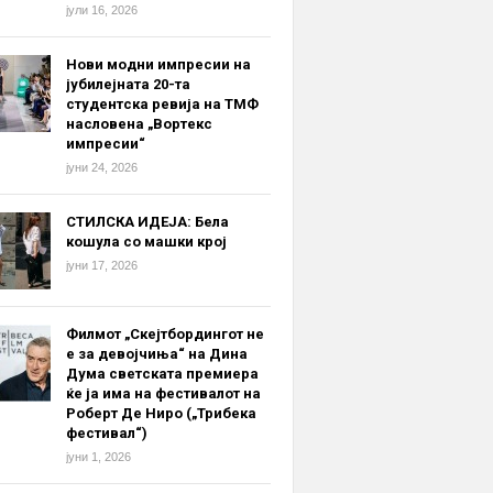
јули 16, 2026
Нови модни импресии на
јубилејната 20-та
студентска ревија на ТМФ
насловена „Вортекс
импресии“
јуни 24, 2026
СТИЛСКА ИДЕЈА: Бела
кошула со машки крој
јуни 17, 2026
Филмот „Скејтбордингот не
е за девојчиња“ на Дина
Дума светската премиера
ќе ја има на фестивалот на
Роберт Де Ниро („Трибека
фестивал“)
јуни 1, 2026