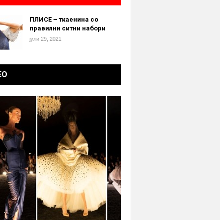
ПЛИСЕ – ткаенина со
правилни ситни набори
јули 29, 2021
ЕО