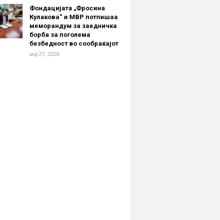
Фондацијата „Фросина
Кулакова“ и МВР потпишаа
меморандум за заедничка
борба за поголема
безбедност во сообраќајот
мај 27, 2026