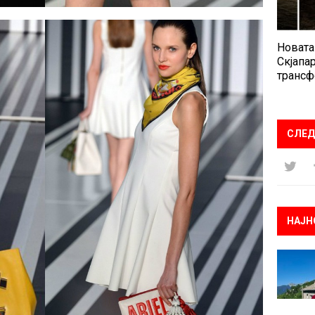
Новата
Скјапар
трансф
СЛЕД
НАЈН