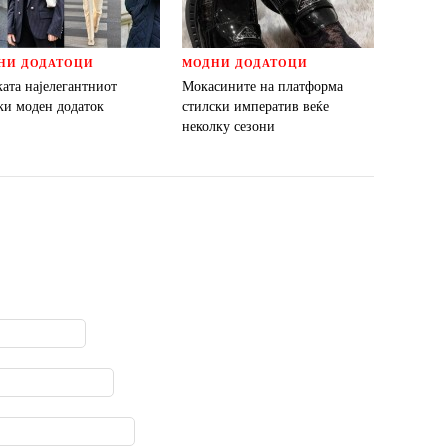
НИ ДОДАТОЦИ
МОДНИ ДОДАТОЦИ
ата најелегантниот
Мокасините на платформа
ки моден додаток
стилски императив веќе
неколку сезони