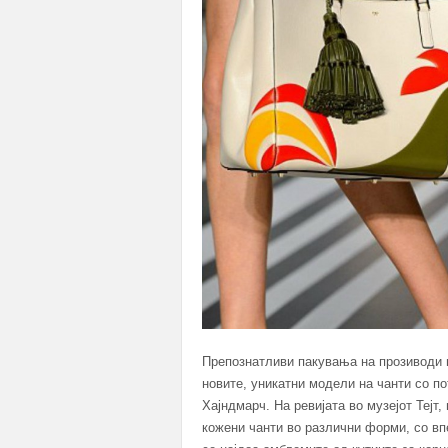
Препознатливи пакувања на прозиводи ш
новите, уникатни модели на чанти со п
Хајндмарч. На ревијата во музејот Тејт
кожени чанти во различни форми, со вп