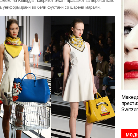
флекс на Kellogg’s, ќибритот Swan, прашакот за перење како
ија униформирани во бели фустани со шарени марами.
Македо
прести
Switzer
МОДН