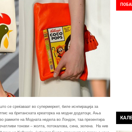
ПОБА
то се среќаваат во супермеркет, биле иснпирација за
отпис на британската креаторка на модни додатоци, Ања
КАЛ
, во рамките на Модната недела во Лондон, таа презентира
ечатливи тонови – жолта, потокалова, сина, зелена. На нив