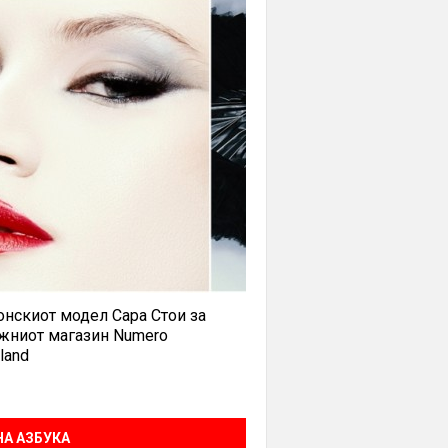
нскиот модел Сара Стои за
жниот магазин Numero
land
А АЗБУКА