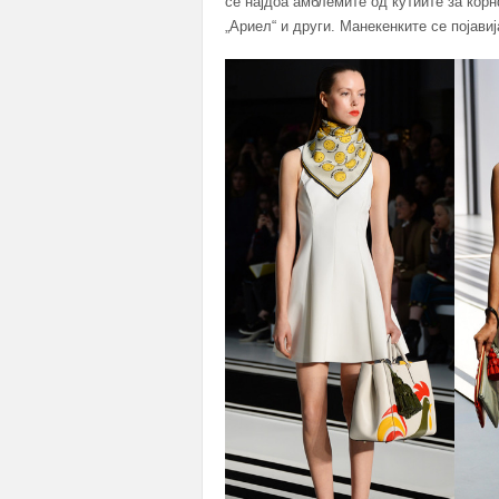
се најдоа амблемите од кутиите за корн
„Ариел“ и други. Манекенките се појав