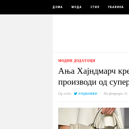
ДОМА
МОДА
СТИЛ
УБАВИНА
МОДНИ ДОДАТОЦИ
Ања Хајндмарч кре
производи од супе
·
Од
stylist
@StylistMKD
На февруари 19,