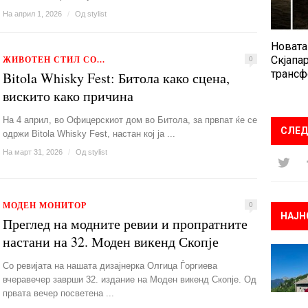
На април 1, 2026
/
Од
stylist
Новата
ЖИВОТЕН СТИЛ СО...
Скјапар
0
трансф
Bitola Whisky Fest: Битола како сцена,
вискито како причина
На 4 април, во Офицерскиот дом во Битола, за првпат ќе се
СЛЕД
одржи Bitola Whisky Fest, настан кој ја ...
На март 31, 2026
/
Од
stylist
МОДЕН МОНИТОР
0
НАЈН
Преглед на модните ревии и пропратните
настани на 32. Моден викенд Скопје
Со ревијата на нашата дизајнерка Олгица Ѓоргиева
вчеравечер заврши 32. издание на Моден викенд Скопје. Од
првата вечер посветена ...