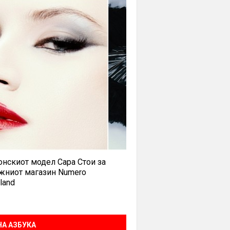
нскиот модел Сара Стои за
жниот магазин Numero
land
А АЗБУКА