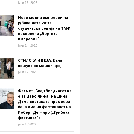
јули 16, 2026
Нови модни импресии на
јубилејната 20-та
студентска ревија на ТМФ
насловена „Вортекс
импресии“
јуни 24, 2026
СТИЛСКА ИДЕЈА: Бела
кошула со машки крој
јуни 17, 2026
Филмот „Скејтбордингот не
е за девојчиња“ на Дина
Дума светската премиера
ќе ја има на фестивалот на
Роберт Де Ниро („Трибека
фестивал“)
јуни 1, 2026