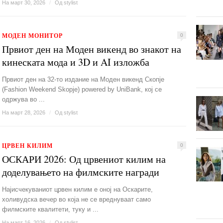
На март 30, 2026
/
Од
stylist
МОДЕН МОНИТОР
0
Првиот ден на Моден викенд во знакот на
кинеската мода и 3D и AI изложба
Првиот ден на 32-то издание на Моден викенд Скопје
(Fashion Weekend Skopje) powered by UniBank, кој се
одржува во ...
На март 28, 2026
/
Од
stylist
ЦРВЕН КИЛИМ
0
ОСКАРИ 2026: Од црвениот килим на
доделувањето на филмските награди
Најисчекуваниот црвен килим е оној на Оскарите,
холивудска вечер во која не се вреднуваат само
филмските квалитети, туку и ...
На март 16, 2026
/
Од
stylist