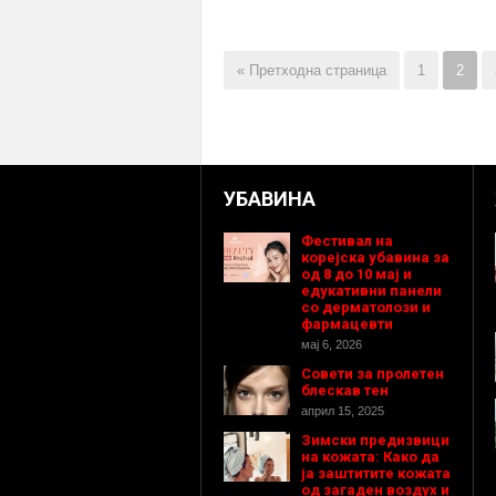
« Претходна страница
1
2
УБАВИНА
Фестивал на
корејска убавина за
од 8 до 10 мај и
едукативни панели
со дерматолози и
фармацевти
мај 6, 2026
Совети за пролетен
блескав тен
април 15, 2025
Зимски предизвици
на кожата: Како да
ја заштитите кожата
од загаден воздух и