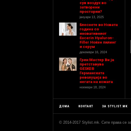
сув воздух во
затворени
простории?
јануари 13, 2025
Блеснете во Новата
година со
иновативниот
Eucerin Hyaluron-
Filler Ноќен пилинг
и серум
декември 16, 2024
Грин Мастер Ви ја
претставува
GESKE®
Германската
револуција во
негата на кожата
ноември 18, 2024
ДОМА
КОНТАКТ
ЗА STYLIST.MK
© 2014-2017 Stylist.mk. Сите права се 