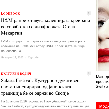
LOOKBOOK
0
H&M ја претставува колекцијата креирана
во соработка со дизајнерката Стела
Мекартни
H&M со гордост ги открива сите изгледи во претстојната
колекција на Stella McCartney H&M. Колекцијата ќе биде
лансирана на ...
На април 17, 2026
/
Од
stylist
КУЛТУРЕН ВОДИЧ
0
Македо
Sakura Festival: Kултурно-едукативен
прести
настан инспириран од јапонската
Switzer
традиција ќе се одржи во Скопје
На 18 април 2026 година, во Парк „Авионче“, ќе се одржи
Sakura Festival, културно-едукативен настан кој има за цел
МОДН