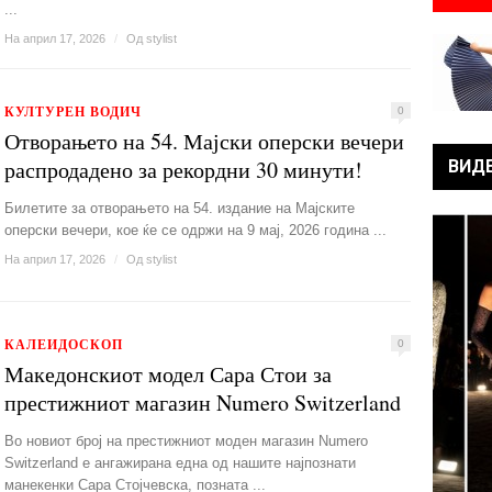
...
На април 17, 2026
/
Од
stylist
КУЛТУРЕН ВОДИЧ
0
Отворањето на 54. Мајски оперски вечери
распродадено за рекордни 30 минути!
ВИД
Билетите за отворањето на 54. издание на Мајските
оперски вечери, кое ќе се одржи на 9 мај, 2026 година ...
На април 17, 2026
/
Од
stylist
КАЛЕИДОСКОП
0
Македонскиот модел Сара Стои за
престижниот магазин Numero Switzerland
Во новиот број на престижниот моден магазин Numero
Switzerland е ангажирана една од нашите најпознати
манекенки Сара Стојчевска, позната ...