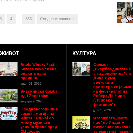
3
4
…
833
Следна страница »
ЖИВОТ
КУЛТУРА
Bitola Whisky Fest:
Филмот
Битола како сцена,
„Скејтбордингот не
вискито како
е за девојчиња“ на
причина
Дина Дума
светската
март 31, 2026
премиера ќе ја има
Витаминска бомба
на фестивалот на
од 17 состојки
Роберт Де Ниро
(„Трибека
јануари 9, 2026
фестивал“)
Предновогодишнa
јуни 1, 2026
зимска магија на
Winter Festival со
Изложбата „Меѓу
многу музика и
нас“ на Индог –
улична храна пред
визуелна приказна
СЦ „Борис
за емпатија, надеж