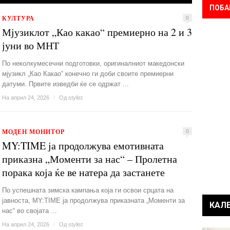
ПОБА
КУЛТУРА
0
Мјузиклот „Као какао“ премиерно на 2 и 3
јуни во МНТ
По неколкумесечни подготовки, оригиналниот македонски
мјузикл „Као Какао“ конечно ги доби своите премиерни
датуми. Првите изведби ќе се одржат ...
На април 24, 2026
/
Од
stylist
МОДЕН МОНИТОР
0
MY:TIME ја продолжува емотивната
приказна „Моменти за нас“ – Пролетна
порака која ќе ве натера да застанете
По успешната зимска кампања која ги освои срцата на
јавноста, MY:TIME ја продолжува приказната „Моменти за
КАЛ
нас“ во својата ...
На април 24, 2026
/
Од
stylist