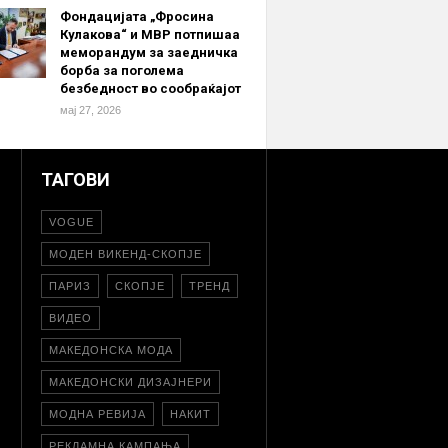
Фондацијата „Фросина
Кулакова“ и МВР потпишаа
меморандум за заедничка
борба за поголема
безбедност во сообраќајот
мај 27, 2026
ТАГОВИ
VOGUE
МОДЕН ВИКЕНД-СКОПЈЕ
ПАРИЗ
СКОПЈЕ
ТРЕНД
ВИДЕО
МАКЕДОНСКА МОДА
МАКЕДОНСКИ ДИЗАЈНЕРИ
МОДНА РЕВИЈА
НАКИТ
РЕКЛАМНА КАМПАЊА