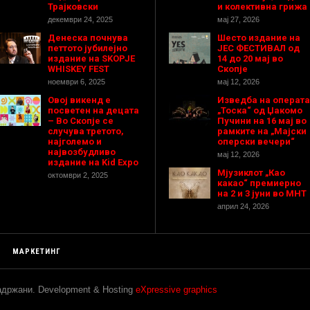
Трајковски
и колективна грижа
декември 24, 2025
мај 27, 2026
Денеска почнува
Шесто издание на
петтото јубилејно
ЈЕС ФЕСТИВАЛ од
издание на SKOPJE
14 до 20 мај во
WHISKEY FEST
Скопје
ноември 6, 2025
мај 12, 2026
Овој викенд е
Изведба на операта
посветен на децата
„Тоска“ од Џакомо
– Во Скопје се
Пучини на 16 мај во
случува третото,
рамките на „Мајски
најголемо и
оперски вечери“
највозбудливо
мај 12, 2026
издание на Kid Expo
Мјузиклот „Као
октомври 2, 2025
какао“ премиерно
на 2 и 3 јуни во МНТ
април 24, 2026
МАРКЕТИНГ
задржани. Development & Hosting
eXpressive graphics