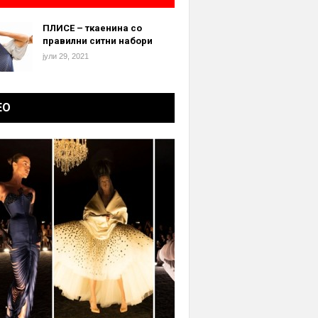
ПЛИСЕ – ткаенина со
правилни ситни набори
јули 29, 2021
ЕО