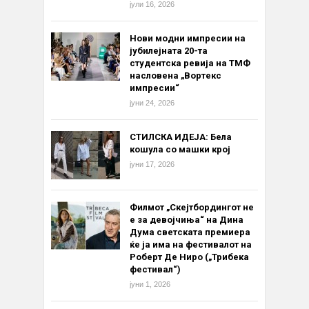
јули 16, 2026
Нови модни импресии на
јубилејната 20-та
студентска ревија на ТМФ
насловена „Вортекс
импресии“
јуни 24, 2026
СТИЛСКА ИДЕЈА: Бела
кошула со машки крој
јуни 17, 2026
Филмот „Скејтбордингот не
е за девојчиња“ на Дина
Дума светската премиера
ќе ја има на фестивалот на
Роберт Де Ниро („Трибека
фестивал“)
јуни 1, 2026