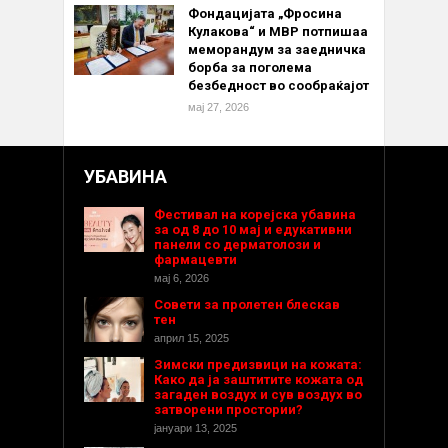
Фондацијата „Фросина
Кулакова“ и МВР потпишаа
меморандум за заедничка
борба за поголема
безбедност во сообраќајот
мај 27, 2026
УБАВИНА
Фестивал на корејска убавина
за од 8 до 10 мај и едукативни
панели со дерматолози и
фармацевти
мај 6, 2026
Совети за пролетен блескав
тен
април 15, 2025
Зимски предизвици на кожата:
Како да ја заштитите кожата од
загаден воздух и сув воздух во
затворени простории?
јануари 13, 2025