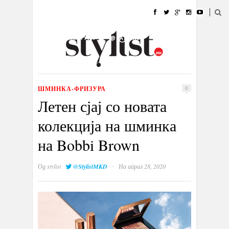
ДОМА
МОДА
СТИЛ
УБАВИНА
ЖИВОТ
КУЛТУРА
@РАБОТА
ГАЛЕРИЈА
ИЗЛОГ
КОНТАКТ
ШМИНКА-ФРИЗУРА
0
Летен сјај со новата
колекција на шминка
на Bobbi Brown
·
Од
stylist
@StylistMKD
На април 28, 2020