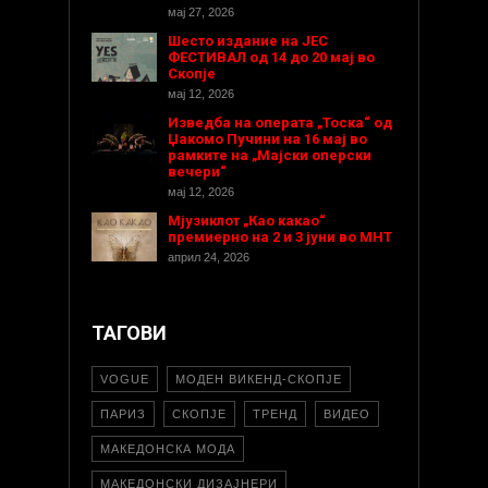
мај 27, 2026
Шесто издание на ЈЕС
ФЕСТИВАЛ од 14 до 20 мај во
Скопје
мај 12, 2026
Изведба на операта „Тоска“ од
Џакомо Пучини на 16 мај во
рамките на „Мајски оперски
вечери“
мај 12, 2026
Мјузиклот „Као какао“
премиерно на 2 и 3 јуни во МНТ
април 24, 2026
ТАГОВИ
VOGUE
МОДЕН ВИКЕНД-СКОПЈЕ
ПАРИЗ
СКОПЈЕ
ТРЕНД
ВИДЕО
МАКЕДОНСКА МОДА
МАКЕДОНСКИ ДИЗАЈНЕРИ