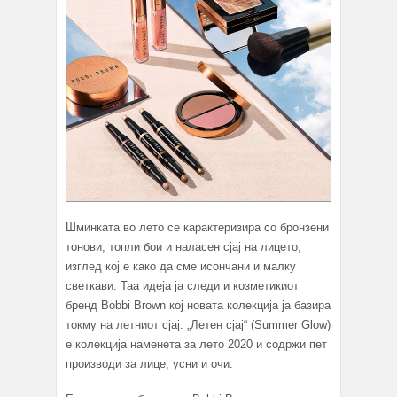
Шминката во лето се карактеризира со бронзени
тонови, топли бои и наласен сјај на лицето,
изглед кој е како да сме исончани и малку
светкави. Таа идеја ја следи и козметикиот
бренд Bobbi Brown кој новата колекција ја базира
токму на летниот сјај. „Летен сјај“ (Summer Glow)
е колекција наменета за лето 2020 и содржи пет
производи за лице, усни и очи.