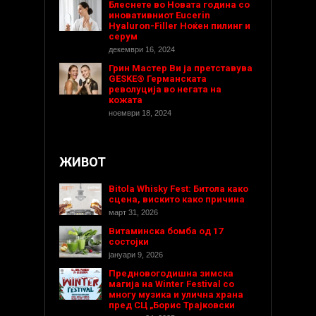
Блеснете во Новата година со
иновативниот Eucerin
Hyaluron-Filler Ноќен пилинг и
серум
декември 16, 2024
Грин Мастер Ви ја претставува
GESKE® Германската
револуција во негата на
кожата
ноември 18, 2024
ЖИВОТ
Bitola Whisky Fest: Битола како
сцена, вискито како причина
март 31, 2026
Витаминска бомба од 17
состојки
јануари 9, 2026
Предновогодишнa зимска
магија на Winter Festival со
многу музика и улична храна
пред СЦ „Борис Трајковски