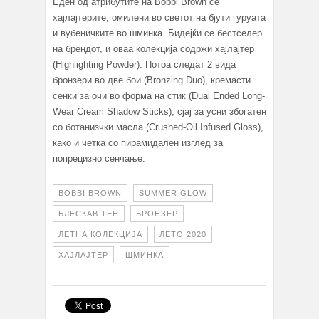
Еден од атрибутите на Bobbi Brown се
хајлајтерите, омилени во светот на бјути гуруата
и вубеничките во шминка. Бидејќи се бестселер
на брендот, и оваа колекција содржи хајлајтер
(Highlighting Powder). Потоа следат 2 вида
бронзери во две бои (Bronzing Duo), кремасти
сенки за очи во форма на стик (Dual Ended Long-
Wear Cream Shadow Sticks), сјај за усни збогатен
со ботанизчки масла (Crushed-Oil Infused Gloss),
како и четка со пирамидален изглед за
попрецизно сенчање.
BOBBI BROWN
SUMMER GLOW
БЛЕСКАВ ТЕН
БРОНЗЕР
ЛЕТНА КОЛЕКЦИЈА
ЛЕТО 2020
ХАЈЛАЈТЕР
ШМИНКА