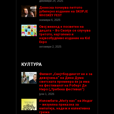
декември 24, 2025
Денеска почнува петтото
јубилејно издание на SKOPJE
WHISKEY FEST
ноември 6, 2025
Овој викенд е посветен на
децата – Во Скопје се случува
третото, најголемо и
највозбудливо издание на Kid
Expo
октомври 2, 2025
КУЛТУРА
Филмот „Скејтбордингот не е за
девојчиња“ на Дина Дума
светската премиера ќе ја има
на фестивалот на Роберт Де
Ниро („Трибека фестивал“)
јуни 1, 2026
Изложбата „Меѓу нас“ на Индог
– визуелна приказна за
емпатија, надеж и колективна
грижа