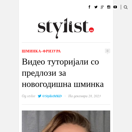
ДОМА
МОДА
СТИЛ
УБАВИНА
ЖИВОТ
КУЛТУРА
@РАБОТА
ГАЛЕРИЈА
ИЗЛОГ
КОНТАКТ
ШМИНКА-ФРИЗУРА
0
Видео туторијали со
предлози за
новогодишна шминка
·
Од
stylist
@StylistMKD
На декември 28, 2023