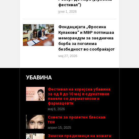
фестивал“)
јуни 1, 2026
Фондацијата „Фросина
Кулакова“ и МВР потпишаа
меморандум за заедничка
борба за поголема
безбедност во сообраќајот
мај 27, 2026
УБАВИНА
Фестивал на корејска убавина
за од 8 до 10 мај и едукативни
панели со дерматолози и
фармацевти
мај 6, 2026
Совети за пролетен блескав
тен
април 15, 2025
Зимски предизвици на кожата: