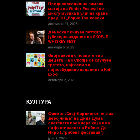
Предновогодишнa зимска
магија на Winter Festival со
многу музика и улична храна
пред СЦ „Борис Трајковски
декември 24, 2025
Денеска почнува петтото
јубилејно издание на SKOPJE
WHISKEY FEST
ноември 6, 2025
Овој викенд е посветен на
децата – Во Скопје се случува
третото, најголемо и
највозбудливо издание на Kid
Expo
октомври 2, 2025
КУЛТУРА
Филмот „Скејтбордингот не е за
девојчиња“ на Дина Дума
светската премиера ќе ја има
на фестивалот на Роберт Де
Ниро („Трибека фестивал“)
јуни 1, 2026