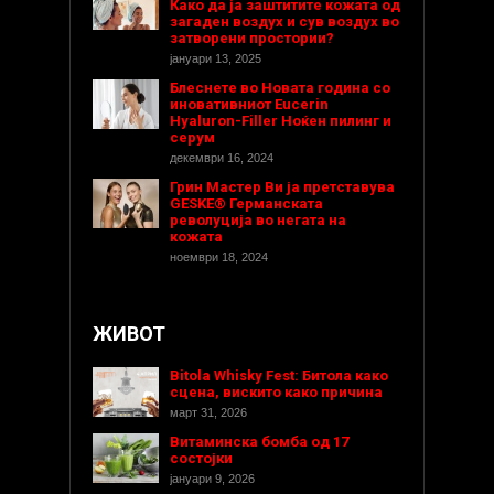
Како да ја заштитите кожата од
загаден воздух и сув воздух во
затворени простории?
јануари 13, 2025
Блеснете во Новата година со
иновативниот Eucerin
Hyaluron-Filler Ноќен пилинг и
серум
декември 16, 2024
Грин Мастер Ви ја претставува
GESKE® Германската
револуција во негата на
кожата
ноември 18, 2024
ЖИВОТ
Bitola Whisky Fest: Битола како
сцена, вискито како причина
март 31, 2026
Витаминска бомба од 17
состојки
јануари 9, 2026