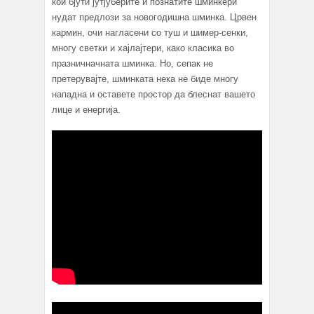
кои бјути јутјуберите и познатите шминкери
нудат предлози за новогодишна шминка. Црвен
кармин, очи нагласени со туш и шимер-сенки,
многу светки и хајлајтери, како класика во
празничначната шминка. Но, сепак не
претерувајте, шминката нека не биде многу
нападна и оставете простор да блеснат вашето
лице и енергија.