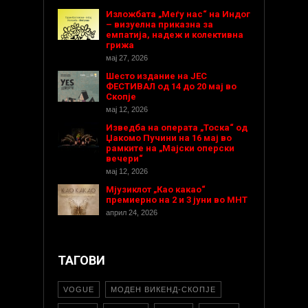
Изложбата „Меѓу нас“ на Индог
– визуелна приказна за
емпатија, надеж и колективна
грижа
мај 27, 2026
Шесто издание на ЈЕС
ФЕСТИВАЛ од 14 до 20 мај во
Скопје
мај 12, 2026
Изведба на операта „Тоска“ од
Џакомо Пучини на 16 мај во
рамките на „Мајски оперски
вечери“
мај 12, 2026
Мјузиклот „Као какао“
премиерно на 2 и 3 јуни во МНТ
април 24, 2026
ТАГОВИ
VOGUE
МОДЕН ВИКЕНД-СКОПЈЕ