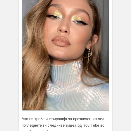
Ако ви треба инспирација за празничен изглед,
погледнете ги следниве видеа од You Tube во