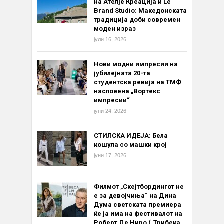
на Ателје Креација и Le
Brand Studio: Македонската
традиција доби современ
моден израз
јули 16, 2026
Нови модни импресии на
јубилејната 20-та
студентска ревија на ТМФ
насловена „Вортекс
импресии“
јуни 24, 2026
СТИЛСКА ИДЕЈА: Бела
кошула со машки крој
јуни 17, 2026
Филмот „Скејтбордингот не
е за девојчиња“ на Дина
Дума светската премиера
ќе ја има на фестивалот на
Роберт Де Ниро („Трибека