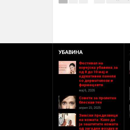
УБАВИНА
Фестивал на
корејска убавина за
од 8 до 10 мај и
едукативни панели
со дерматолози и
фармацевти
мај 6, 2026
Совети за пролетен
блескав тен
април 15, 2025
Зимски предизвици
на кожата: Како да
ја заштитите кожата
од загаден воздух и