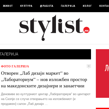
ЖИВОТ
КУЛТУРА
@РАБОТА
ГАЛЕРИЈА
ИЗЛОГ
КОНТА
ГАЛЕРИЈА
ФОТО ГАЛЕРИЈА
0
Отворен „Лаб дизајн маркет“ во
„Лабораториум“ – нов изложбен простор
на македонските дизајнери и занаетчии
Деновиве во културниот центар „Лабораториум“ во центарот
на Скопје се случи отворањето на изложбениот (и
продажен) салон „Лаб дизајн ...