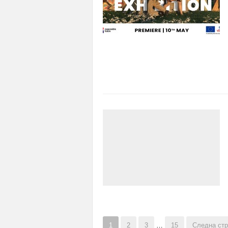
1
2
3
…
15
Следна стр