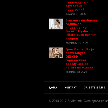
сув воздух во
затворени
простории?
јануари 13, 2025
Блеснете во Новата
година со
иновативниот
Eucerin Hyaluron-
Filler Ноќен пилинг
и серум
декември 16, 2024
Грин Мастер Ви ја
претставува
GESKE®
Германската
револуција во
негата на кожата
ноември 18, 2024
ДОМА
КОНТАКТ
ЗА STYLIST.MK
© 2014-2017 Stylist.mk. Сите права се 