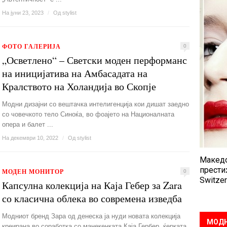
На јуни 23, 2023
/
Од
stylist
ФОТО ГАЛЕРИЈА
0
„Осветлено“ – Светски моден перформанс
на иницијатива на Амбасадата на
Кралството на Холандија во Скопје
Модни дизајни со вештачка интелигенција кои дишат заедно
со човечкото тело Синоќа, во фоајето на Националната
опера и балет ...
На декември 10, 2022
/
Од
stylist
Македо
прести
МОДЕН МОНИТОР
0
Switzer
Капсулна колекција на Каја Гебер за Zara
со класична облека во современа изведба
Модниот бренд Зара од денеска ја нуди новата колекција
МОДН
креирана во соработка со манекенката Каја Гербер, ќерката