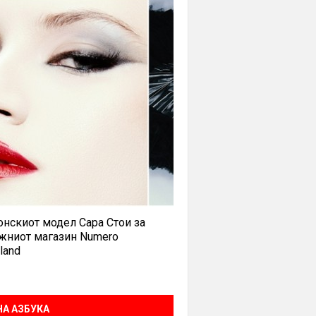
нскиот модел Сара Стои за
жниот магазин Numero
land
А АЗБУКА