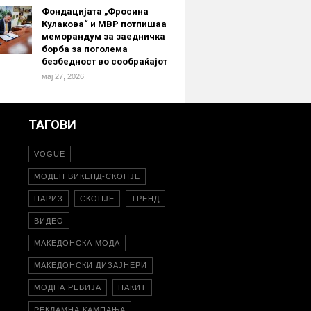
Фондацијата „Фросина
Кулакова“ и МВР потпишаа
меморандум за заедничка
борба за поголема
безбедност во сообраќајот
мај 27, 2026
ТАГОВИ
VOGUE
МОДЕН ВИКЕНД-СКОПЈЕ
ПАРИЗ
СКОПЈЕ
ТРЕНД
ВИДЕО
МАКЕДОНСКА МОДА
МАКЕДОНСКИ ДИЗАЈНЕРИ
МОДНА РЕВИЈА
НАКИТ
РЕКЛАМНА КАМПАЊА