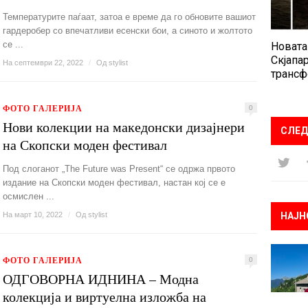
Температурите паѓаат, затоа е време да го обновите вашиот
гардеробер со впечатливи есенски бои, а синото и жолтото
се ...
Новата
Скјапар
На септември 22, 2022
/
Од
stylist
трансф
ФОТО ГАЛЕРИЈА
0
Нови колекции на македонски дизајнери
СЛЕД
на Скопски моден фестивал
Под слоганот „The Future was Present“ се одржа првото
издание на Скопски моден фестивал, настан кој се е
осмислен ...
На март 10, 2022
/
Од
stylist
НАЈН
ФОТО ГАЛЕРИЈА
0
ОДГОВОРНА ИДНИНА – Модна
колекција и виртуелна изложба на