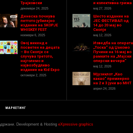
Трајковски
и колективна грижа
декември 24, 2025
мај 27, 2026
Денеска почнува
Шесто издание на
петтото јубилејно
ЈЕС ФЕСТИВАЛ од
издание на SKOPJE
14 до 20 мај во
WHISKEY FEST
Скопје
ноември 6, 2025
мај 12, 2026
Овој викенд е
Изведба на операта
посветен на децата
„Тоска“ од Џакомо
– Во Скопје се
Пучини на 16 мај во
случува третото,
рамките на „Мајски
најголемо и
оперски вечери“
највозбудливо
мај 12, 2026
издание на Kid Expo
Мјузиклот „Као
октомври 2, 2025
какао“ премиерно
на 2 и 3 јуни во МНТ
април 24, 2026
МАРКЕТИНГ
задржани. Development & Hosting
eXpressive graphics