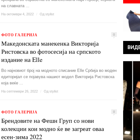
на славната ...
На октомври 4, 2022
/
Од
stylist
ФОТО ГАЛЕРИЈА
0
Македонската манекенка Викторија
ВИД
Ристовска во фотосесија на српското
издание на Elle
Во најновиот број на модното списание Elle Србија во моден
едиторијал се појавува нашиот модел Викторија Ристовска
која веќе ...
На септември 26, 2022
/
Од
stylist
ФОТО ГАЛЕРИЈА
0
Брендовите на Фешн Груп со нови
колекции кои модно ќе ве загреат оваа
есен-зима 2022