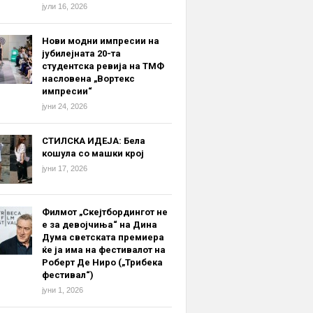
јули 16, 2026
Нови модни импресии на
јубилејната 20-та
студентска ревија на ТМФ
насловена „Вортекс
импресии“
јуни 24, 2026
СТИЛСКА ИДЕЈА: Бела
кошула со машки крој
јуни 17, 2026
Филмот „Скејтбордингот не
е за девојчиња“ на Дина
Дума светската премиера
ќе ја има на фестивалот на
Роберт Де Ниро („Трибека
фестивал“)
јуни 1, 2026