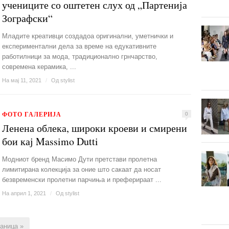
учениците со оштетен слух од „Партенија
Зографски“
Mладите креативци создадоа оригинални, уметнички и
експериментални дела за време на едукативните
работилници за мода, традиционално грнчарство,
современа керамика, ...
На мај 11, 2021
/
Од
stylist
ФОТО ГАЛЕРИЈА
0
Ленена облека, широки кроеви и смирени
бои кај Massimo Dutti
Модниот бренд Масимо Дути претстави пролетна
лимитирана колекција за оние што сакаат да носат
безвременски пролетни парчиња и преферираат ...
На април 1, 2021
/
Од
stylist
аница »