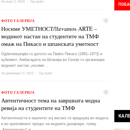
На март 2, 2024
/
Од
stylist
ПОБА
ФОТО ГАЛЕРИЈА
1
Носиме УМЕТНОСТ/llevamos ARTE –
модниот настан на студентите на ТМФ
омаж на Пикасо и шпанската уметност
Одбележувајќи го делото на Пабло Пикасо (1881–1973) и
кубизмот, Амбасадата на Шпанија во Скопје го организира
модниот настан „носиме ...
На декември 17, 2023
/
Од
stylist
ФОТО ГАЛЕРИЈА
0
Автентичност тема на завршната модна
ревија на студентите на ТМФ
КАЛ
Автентичноста е квалитет кој високо се вреднува во модата
и во креативниот процес на модните дизајнери, токму
„Автентичност“ е ...