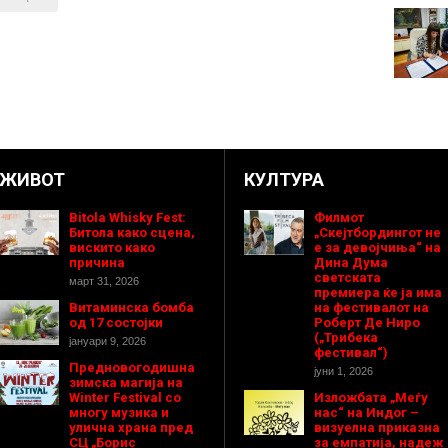
ЖИВОТ
КУЛТУРА
Bitola Whisky Fest:
Филмот
Битола како сцена,
„Скејтбордингот не
вискито како
е за девојчиња“ на
причина
Дина Дума
светската
март 31, 2026
премиера ќе ја има
Витаминска бомба
на фестивалот на
од 17 состојки
Роберт Де Ниро
(„Трибека
јануари 9, 2026
фестивал“)
Предновогодишнa
јуни 1, 2026
зимска магија на
Winter Festival со
Изложбата „Меѓу
многу музика и
нас“ на Индог –
улична храна пред
визуелна приказна
СЦ „Борис
за емпатија, надеж