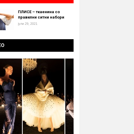
ПЛИСЕ – ткаенина со
правилни ситни набори
јули 29, 2021
ЕО