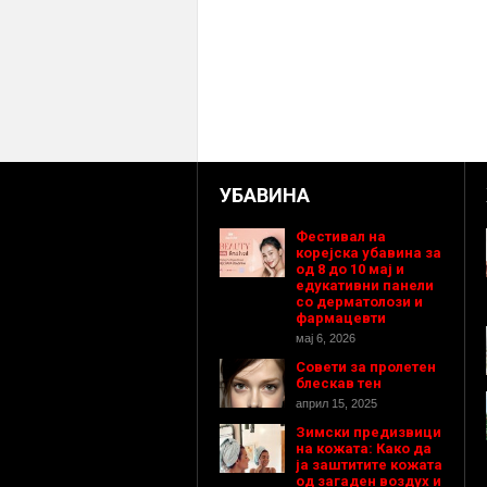
УБАВИНА
Фестивал на
корејска убавина за
од 8 до 10 мај и
едукативни панели
со дерматолози и
фармацевти
мај 6, 2026
Совети за пролетен
блескав тен
април 15, 2025
Зимски предизвици
на кожата: Како да
ја заштитите кожата
од загаден воздух и