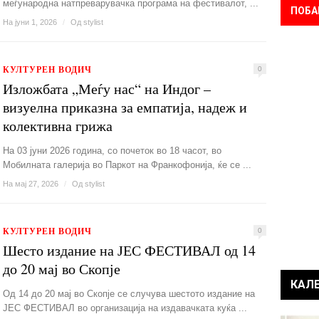
меѓународна натпреварувачка програма на фестивалот, ...
ПОБА
На јуни 1, 2026
/
Од
stylist
КУЛТУРЕН ВОДИЧ
0
Изложбата „Меѓу нас“ на Индог –
визуелна приказна за емпатија, надеж и
колективна грижа
На 03 јуни 2026 година, со почеток во 18 часот, во
Мобилната галерија во Паркот на Франкофонија, ќе се ...
На мај 27, 2026
/
Од
stylist
КУЛТУРЕН ВОДИЧ
0
Шесто издание на ЈЕС ФЕСТИВАЛ од 14
до 20 мај во Скопје
КАЛ
Од 14 до 20 мај во Скопје се случува шестото издание на
ЈЕС ФЕСТИВАЛ во организација на издавачката куќа ...