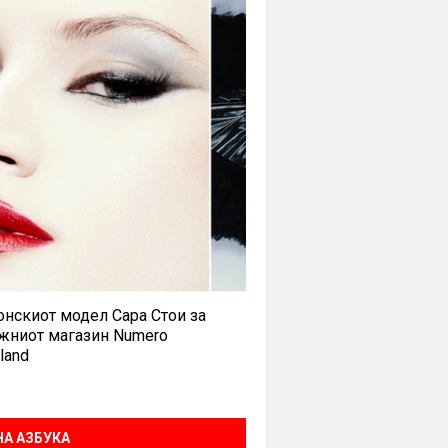
нскиот модел Сара Стои за
жниот магазин Numero
land
А АЗБУКА