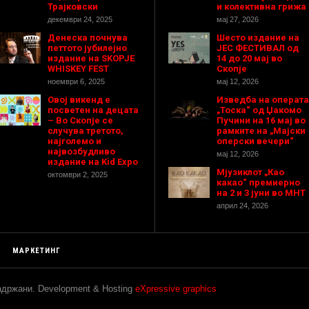
Трајковски
и колективна грижа
декември 24, 2025
мај 27, 2026
Денеска почнува
Шесто издание на
петтото јубилејно
ЈЕС ФЕСТИВАЛ од
издание на SKOPJE
14 до 20 мај во
WHISKEY FEST
Скопје
ноември 6, 2025
мај 12, 2026
Овој викенд е
Изведба на операта
посветен на децата
„Тоска“ од Џакомо
– Во Скопје се
Пучини на 16 мај во
случува третото,
рамките на „Мајски
најголемо и
оперски вечери“
највозбудливо
мај 12, 2026
издание на Kid Expo
Мјузиклот „Као
октомври 2, 2025
какао“ премиерно
на 2 и 3 јуни во МНТ
април 24, 2026
МАРКЕТИНГ
задржани. Development & Hosting
eXpressive graphics