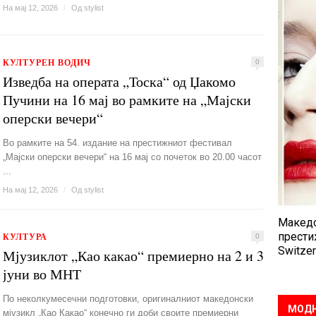
На мај 12, 2026
/
Од
stylist
КУЛТУРЕН ВОДИЧ
0
Изведба на операта „Тоска“ од Џакомо
Пучини на 16 мај во рамките на „Мајски
оперски вечери“
Во рамките на 54. издание на престижниот фестивал
„Мајски оперски вечери“ на 16 мај со почеток во 20.00 часот
...
На мај 12, 2026
/
Од
stylist
Македо
прести
КУЛТУРА
0
Switzer
Мјузиклот „Као какао“ премиерно на 2 и 3
јуни во МНТ
По неколкумесечни подготовки, оригиналниот македонски
МОДН
мјузикл „Као Какао“ конечно ги доби своите премиерни