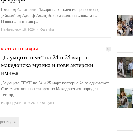
Еден од балетските бисери на класичниот репертоар,
„Жизел“ од Адолф Адам, ќе се изведе на сцената на
Националната опера ...
На февруари 19, 2026
/
Од
stylist
КУЛТУРЕН ВОДИЧ
0
„Глумците пеат“ на 24 и 25 март со
македонска музика и нови актерски
имиња
„Глумците ПЕАТ“ на 24 и 25 март повторно ќе го одбележат
Светскиот ден на театарот во Македонскиот народен
театар, ...
На февруари 18, 2026
/
Од
stylist
раница »