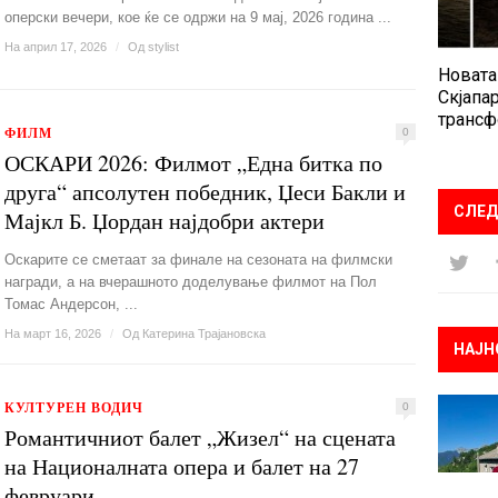
оперски вечери, кое ќе се одржи на 9 мај, 2026 година ...
На април 17, 2026
/
Од
stylist
Новата
Скјапар
трансф
ФИЛМ
0
ОСКАРИ 2026: Филмот „Една битка по
друга“ апсолутен победник, Џеси Бакли и
СЛЕД
Мајкл Б. Џордан најдобри актери
Оскарите се сметаат за финалe на сезоната на филмски
награди, а на вчерашното доделување филмот на Пол
Томас Андерсон, ...
На март 16, 2026
/
Од
Катерина Трајановска
НАЈН
КУЛТУРЕН ВОДИЧ
0
Романтичниот балет „Жизел“ на сцената
на Националната опера и балет на 27
февруари