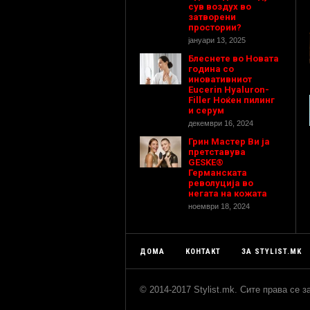
сув воздух во
затворени
простории?
јануари 13, 2025
Блеснете во Новата
година со
иновативниот
Eucerin Hyaluron-
Filler Ноќен пилинг
и серум
декември 16, 2024
Грин Мастер Ви ја
претставува
GESKE®
Германската
револуција во
негата на кожата
ноември 18, 2024
ДОМА
КОНТАКТ
ЗА STYLIST.MK
© 2014-2017 Stylist.mk. Сите права се 