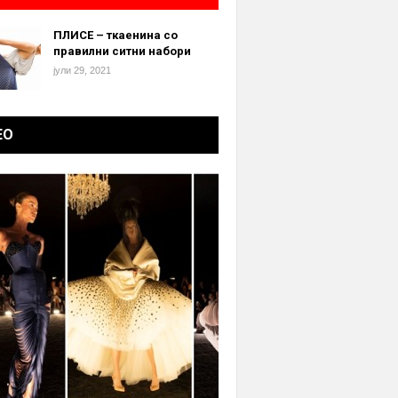
ПЛИСЕ – ткаенина со
правилни ситни набори
јули 29, 2021
ЕО