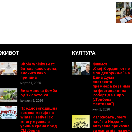
ЖИВОТ
КУЛТУРА
Bitola Whisky Fest:
Филмот
Битола како сцена,
„Скејтбордингот не
вискито како
е за девојчиња“ на
причина
Дина Дума
светската
март 31, 2026
премиера ќе ја има
Витаминска бомба
на фестивалот на
од 17 состојки
Роберт Де Ниро
(„Трибека
јануари 9, 2026
фестивал“)
Предновогодишнa
јуни 1, 2026
зимска магија на
Winter Festival со
Изложбата „Меѓу
многу музика и
нас“ на Индог –
улична храна пред
визуелна приказна
СЦ „Борис
за емпатија, надеж