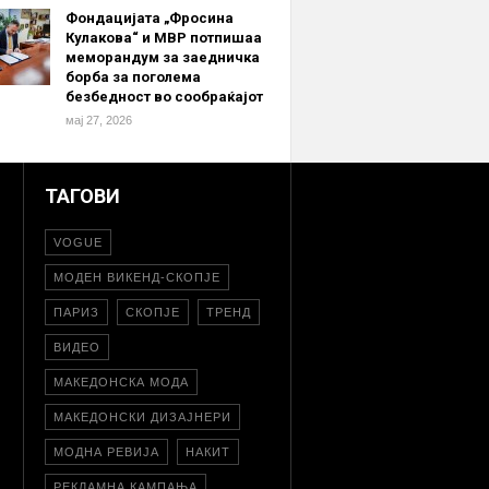
Фондацијата „Фросина
Кулакова“ и МВР потпишаа
меморандум за заедничка
борба за поголема
безбедност во сообраќајот
мај 27, 2026
ТАГОВИ
VOGUE
МОДЕН ВИКЕНД-СКОПЈЕ
ПАРИЗ
СКОПЈЕ
ТРЕНД
ВИДЕО
МАКЕДОНСКА МОДА
МАКЕДОНСКИ ДИЗАЈНЕРИ
МОДНА РЕВИЈА
НАКИТ
РЕКЛАМНА КАМПАЊА