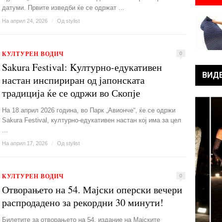
датуми. Првите изведби ќе се одржат ...
На април 24, 2026
/
Од
stylist
КУЛТУРЕН ВОДИЧ
0
Sakura Festival: Kултурно-едукативен
ВИД
настан инспириран од јапонската
традиција ќе се одржи во Скопје
На 18 април 2026 година, во Парк „Авионче“, ќе се одржи
Sakura Festival, културно-едукативен настан кој има за цел
...
На април 17, 2026
/
Од
stylist
КУЛТУРЕН ВОДИЧ
0
Отворањето на 54. Мајски оперски вечери
распродадено за рекордни 30 минути!
Билетите за отворањето на 54. издание на Мајските