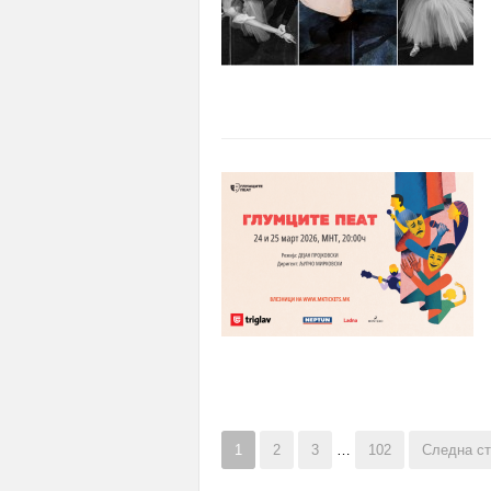
1
2
3
…
102
Следна ст