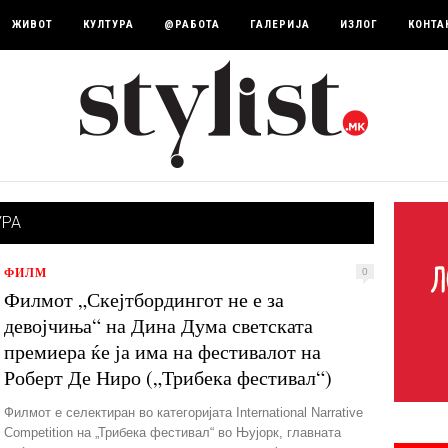
ЖИВОТ
КУЛТУРА
@РАБОТА
ГАЛЕРИЈА
ИЗЛОГ
КОНТА
УРА
ФИЛМ
0
Филмот „Скејтбордингот не е за
девојчиња“ на Дина Дума светската
премиера ќе ја има на фестивалот на
Роберт Де Ниро („Трибека фестивал“)
Филмот е селектиран во категоријата International Narrative
Competition на „Трибека фестивал“ во Њујорк, главната