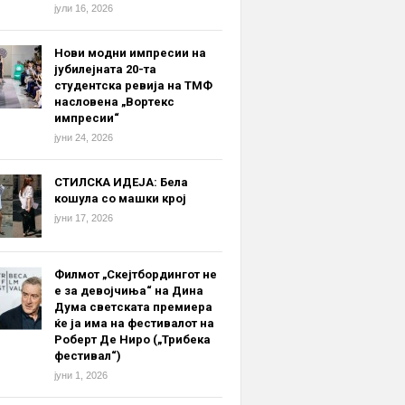
јули 16, 2026
Нови модни импресии на
јубилејната 20-та
студентска ревија на ТМФ
насловена „Вортекс
импресии“
јуни 24, 2026
СТИЛСКА ИДЕЈА: Бела
кошула со машки крој
јуни 17, 2026
Филмот „Скејтбордингот не
е за девојчиња“ на Дина
Дума светската премиера
ќе ја има на фестивалот на
Роберт Де Ниро („Трибека
фестивал“)
јуни 1, 2026