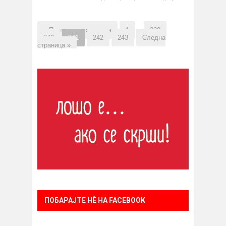
« Претходна страница
1
…
239
240
241
242
243
Следна
страница »
ПОБАРАЈТЕ НÈ НА FACEBOOK