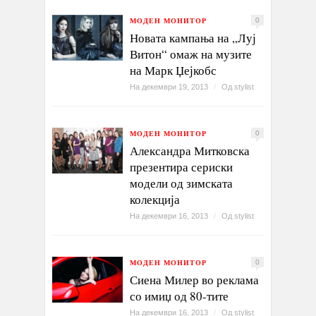
МОДЕН МОНИТОР
0
Новата кампања на „Луј
Витон“ омаж на музите
на Марк Џејкобс
На декември 19, 2013
/
Од
stylist
МОДЕН МОНИТОР
0
Александра Митковска
презентира сериски
модели од зимската
колекција
На декември 16, 2013
/
Од
stylist
МОДЕН МОНИТОР
0
Сиена Милер во реклама
со имиџ од 80-тите
На декември 16, 2013
/
Од
stylist