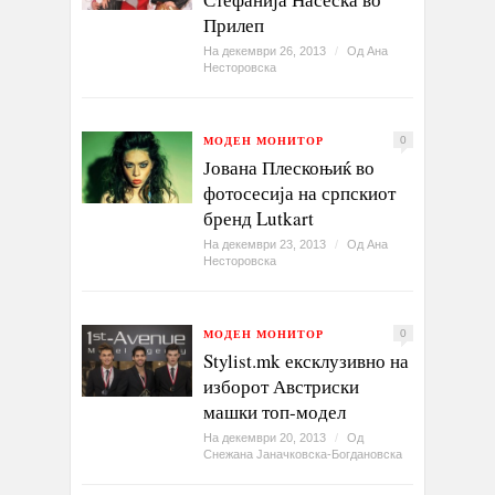
Прилеп
На декември 26, 2013
/
Од
Ана
Несторовска
МОДЕН МОНИТОР
0
Јована Плескоњиќ во
фотосесија на српскиот
бренд Lutkart
На декември 23, 2013
/
Од
Ана
Несторовска
МОДЕН МОНИТОР
0
Stylist.mk ексклузивно на
изборот Австриски
машки топ-модел
На декември 20, 2013
/
Од
Снежана Јаначковска-Богдановска