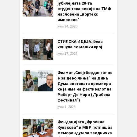
јубилејната 20-та
студентска ревија на ТМФ
насловена „Вортекс
импресии“
јуни 24, 2026
СТИЛСКА ИДЕЈА: Бела
кошула со машки крој
јуни 17, 2026
Филмот „Скејтбордингот не
е за девојчиња“ на Дина
Дума светската премиера
ќе ја има на фестивалот на
Роберт Де Ниро („Трибека
фестивал“)
јуни 1, 2026
Фондацијата „Фросина
Кулакова“ и МВР потпишаа
меморандум за заедничка