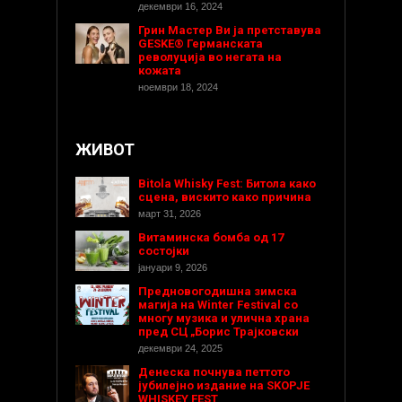
декември 16, 2024
Грин Мастер Ви ја претставува
GESKE® Германската
револуција во негата на
кожата
ноември 18, 2024
ЖИВОТ
Bitola Whisky Fest: Битола како
сцена, вискито како причина
март 31, 2026
Витаминска бомба од 17
состојки
јануари 9, 2026
Предновогодишнa зимска
магија на Winter Festival со
многу музика и улична храна
пред СЦ „Борис Трајковски
декември 24, 2025
Денеска почнува петтото
јубилејно издание на SKOPJE
WHISKEY FEST