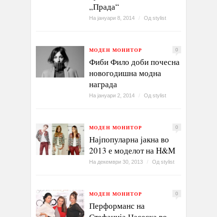
„Прада“
На јануари 8, 2014
/
Од
stylist
МОДЕН МОНИТОР
0
Фиби Фило доби почесна
новогодишна модна
награда
На јануари 2, 2014
/
Од
stylist
МОДЕН МОНИТОР
0
Најпопуларна јакна во
2013 е моделот на H&M
На декември 30, 2013
/
Од
stylist
МОДЕН МОНИТОР
0
Перформанс на
Стефанија Насеска во