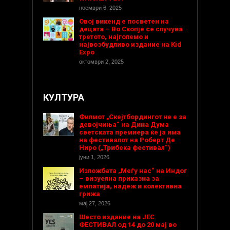
ноември 6, 2025
Овој викенд е посветен на
децата – Во Скопје се случува
третото, најголемо и
највозбудливо издание на Kid
Expo
октомври 2, 2025
КУЛТУРА
Филмот „Скејтбордингот не е за
девојчиња“ на Дина Дума
светската премиера ќе ја има
на фестивалот на Роберт Де
Ниро („Трибека фестивал“)
јуни 1, 2026
Изложбата „Меѓу нас“ на Индог
– визуелна приказна за
емпатија, надеж и колективна
грижа
мај 27, 2026
Шесто издание на ЈЕС
ФЕСТИВАЛ од 14 до 20 мај во