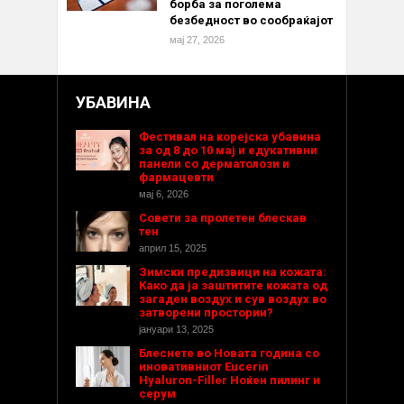
борба за поголема
безбедност во сообраќајот
мај 27, 2026
УБАВИНА
Фестивал на корејска убавина
за од 8 до 10 мај и едукативни
панели со дерматолози и
фармацевти
мај 6, 2026
Совети за пролетен блескав
тен
април 15, 2025
Зимски предизвици на кожата:
Како да ја заштитите кожата од
загаден воздух и сув воздух во
затворени простории?
јануари 13, 2025
Блеснете во Новата година со
иновативниот Eucerin
Hyaluron-Filler Ноќен пилинг и
серум