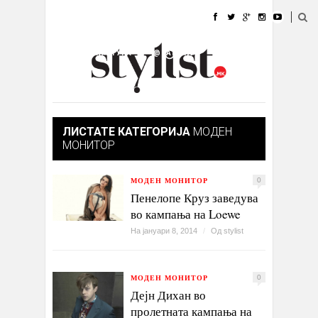
ДОМА
МОДА
СТИЛ
УБАВИНА
ЖИВОТ
КУЛТУРА
@РАБОТА
ГАЛЕРИЈА
ИЗЛОГ
КОНТАКТ
ЛИСТАТЕ КАТЕГОРИЈА
МОДЕН
МОНИТОР
МОДЕН МОНИТОР
0
Пенелопе Круз заведува
во кампања на Loewe
На јануари 8, 2014
/
Од
stylist
МОДЕН МОНИТОР
0
Дејн Дихан во
пролетната кампања на