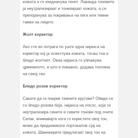
кожата и го изедначува тенот. Лаванда тоновите
ја неутрализираат и тонизираат кожата, а се
препорачува за покривање на пеги или темни
тамки на лицето.
Жолт коректор
Ако сте во потрага по уште една нијанса на
коректор кој ја осветлува кожата, тогаш тоа е
бледо жолтиот. Оваа нијанса го ублажува
црвенилото, и што е поважно, додава топлина
на секој тен.
Бледо розов коректор
Сакате да ги покрие темните кругови? Обиди се
со бледо розова боја, нијанса на лосос, која ги
неутрализира сините и сивите тонови под очите.
Сепак, внимавајте кога го користите овој тон,
може да предизвикате портокалов сјај на
кожата. Шминкерите предлагаат овој тон на