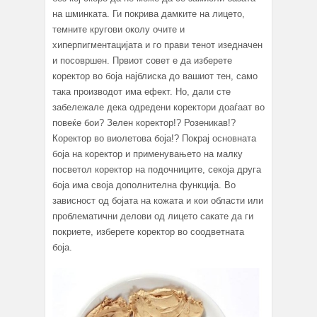
на шминката. Ги покрива дамките на лицето,
темните кругови околу очите и
хиперпигментацијата и го прави тенот изедначен
и посовршен. Првиот совет е да изберете
коректор во боја најблиска до вашиот тен, само
така производот има ефект. Но, дали сте
забележале дека одредени коректори доаѓаат во
повеќе бои? Зелен коректор!? Розеникав!?
Коректор во виолетова боја!? Покрај основната
боја на коректор и применувањето на малку
посветол коректор на подочниците, секоја друга
боја има своја дополнителна функција. Во
зависност од бојата на кожата и кои области или
проблематични делови од лицето сакате да ги
покриете, изберете коректор во соодветната
боја.