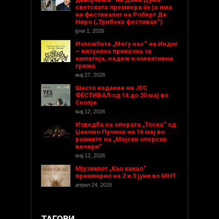
светската премиера ќе ја има
на фестивалот на Роберт Де
Ниро („Трибека фестивал“)
јуни 1, 2026
Изложбата „Меѓу нас“ на Индог
– визуелна приказна за
емпатија, надеж и колективна
грижа
мај 27, 2026
Шесто издание на ЈЕС
ФЕСТИВАЛ од 14 до 20 мај во
Скопје
мај 12, 2026
Изведба на операта „Тоска“ од
Џакомо Пучини на 16 мај во
рамките на „Мајски оперски
вечери“
мај 12, 2026
Мјузиклот „Као какао“
премиерно на 2 и 3 јуни во МНТ
април 24, 2026
ТАГОВИ