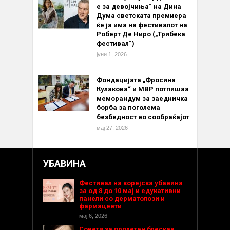
е за девојчиња“ на Дина
Дума светската премиера
ќе ја има на фестивалот на
Роберт Де Ниро („Трибека
фестивал“)
јуни 1, 2026
Фондацијата „Фросина
Кулакова“ и МВР потпишаа
меморандум за заедничка
борба за поголема
безбедност во сообраќајот
мај 27, 2026
УБАВИНА
Фестивал на корејска убавина
за од 8 до 10 мај и едукативни
панели со дерматолози и
фармацевти
мај 6, 2026
Совети за пролетен блескав