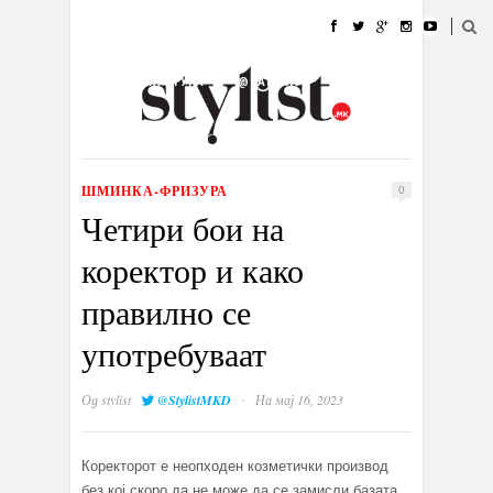
ДОМА
МОДА
СТИЛ
УБАВИНА
ЖИВОТ
КУЛТУРА
@РАБОТА
ГАЛЕРИЈА
ИЗЛОГ
КОНТАКТ
ШМИНКА-ФРИЗУРА
0
Четири бои на
коректор и како
правилно се
употребуваат
·
Од
stylist
@StylistMKD
На мај 16, 2023
Коректорот е неопходен козметички производ
без кој скоро да не може да се замисли базата