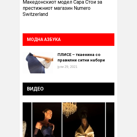
Македонскиот модел Сара Стои за
престижниот магазин Numero
Switzerland
МОДНА АЗБУКА
ПЛИСЕ – ткаенина со
правилни ситни набори
јули 29, 2021
ВИДЕО