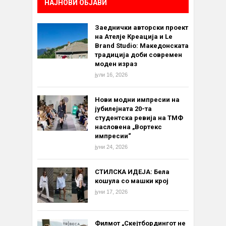
НАЈНОВИ ОБЈАВИ
Заеднички авторски проект
на Ателје Креација и Le
Brand Studio: Македонската
традиција доби современ
моден израз
јули 16, 2026
Нови модни импресии на
јубилејната 20-та
студентска ревија на ТМФ
насловена „Вортекс
импресии“
јуни 24, 2026
СТИЛСКА ИДЕЈА: Бела
кошула со машки крој
јуни 17, 2026
Филмот „Скејтбордингот не