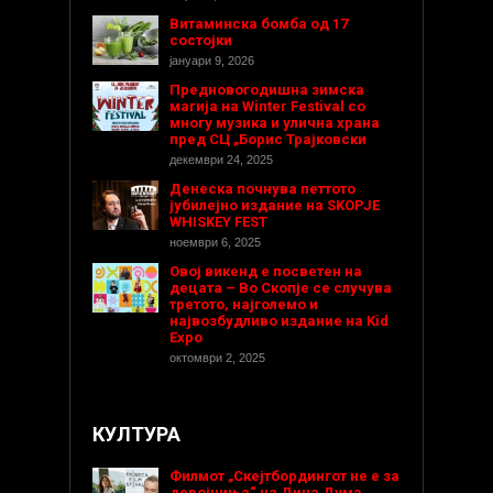
Витаминска бомба од 17
состојки
јануари 9, 2026
Предновогодишнa зимска
магија на Winter Festival со
многу музика и улична храна
пред СЦ „Борис Трајковски
декември 24, 2025
Денеска почнува петтото
јубилејно издание на SKOPJE
WHISKEY FEST
ноември 6, 2025
Овој викенд е посветен на
децата – Во Скопје се случува
третото, најголемо и
највозбудливо издание на Kid
Expo
октомври 2, 2025
КУЛТУРА
Филмот „Скејтбордингот не е за
девојчиња“ на Дина Дума