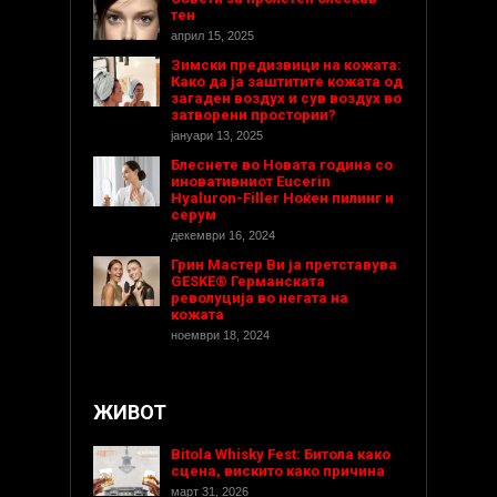
тен
април 15, 2025
Зимски предизвици на кожата:
Како да ја заштитите кожата од
загаден воздух и сув воздух во
затворени простории?
јануари 13, 2025
Блеснете во Новата година со
иновативниот Eucerin
Hyaluron-Filler Ноќен пилинг и
серум
декември 16, 2024
Грин Мастер Ви ја претставува
GESKE® Германската
револуција во негата на
кожата
ноември 18, 2024
ЖИВОТ
Bitola Whisky Fest: Битола како
сцена, вискито како причина
март 31, 2026