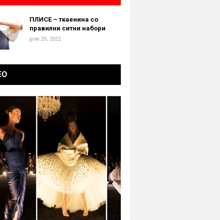
ПЛИСЕ – ткаенина со
правилни ситни набори
јули 29, 2021
ЕО