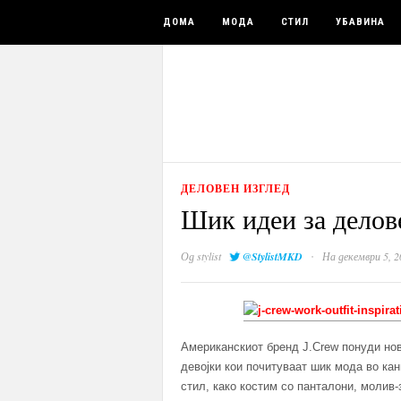
ДОМА
МОДА
СТИЛ
УБАВИНА
ДЕЛОВЕН ИЗГЛЕД
Шик идеи за делов
·
Од
stylist
@StylistMKD
На декември 5, 2
Американскиот бренд J.Crew понуди нов
девојки кои почитуваат шик мода во кан
стил, како костим со панталони, молив-