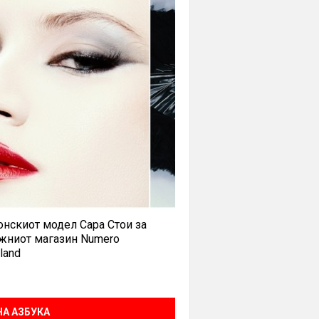
нскиот модел Сара Стои за
жниот магазин Numero
land
А АЗБУКА