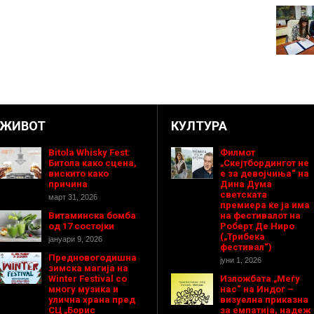
ЖИВОТ
КУЛТУРА
Bitola Whisky Fest:
Филмот
Битола како сцена,
„Скејтбордингот не
вискито како
е за девојчиња“ на
причина
Дина Дума
светската
март 31, 2026
премиера ќе ја има
Витаминска бомба
на фестивалот на
од 17 состојки
Роберт Де Ниро
(„Трибека
јануари 9, 2026
фестивал“)
Предновогодишнa
јуни 1, 2026
зимска магија на
Winter Festival со
Изложбата „Меѓу
многу музика и
нас“ на Индог –
улична храна пред
визуелна приказна
СЦ „Борис
за емпатија, надеж