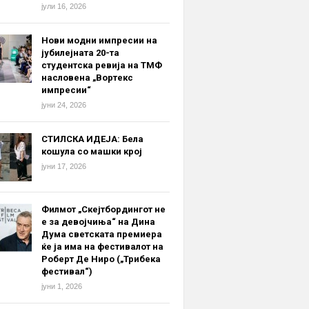
јули 16, 2026
Нови модни импресии на
јубилејната 20-та
студентска ревија на ТМФ
насловена „Вортекс
импресии“
јуни 24, 2026
СТИЛСКА ИДЕЈА: Бела
кошула со машки крој
јуни 17, 2026
Филмот „Скејтбордингот не
е за девојчиња“ на Дина
Дума светската премиера
ќе ја има на фестивалот на
Роберт Де Ниро („Трибека
фестивал“)
јуни 1, 2026