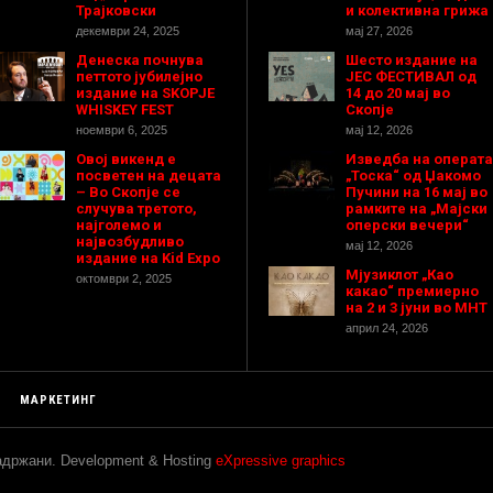
Трајковски
и колективна грижа
декември 24, 2025
мај 27, 2026
Денеска почнува
Шесто издание на
петтото јубилејно
ЈЕС ФЕСТИВАЛ од
издание на SKOPJE
14 до 20 мај во
WHISKEY FEST
Скопје
ноември 6, 2025
мај 12, 2026
Овој викенд е
Изведба на операта
посветен на децата
„Тоска“ од Џакомо
– Во Скопје се
Пучини на 16 мај во
случува третото,
рамките на „Мајски
најголемо и
оперски вечери“
највозбудливо
мај 12, 2026
издание на Kid Expo
Мјузиклот „Као
октомври 2, 2025
какао“ премиерно
на 2 и 3 јуни во МНТ
април 24, 2026
МАРКЕТИНГ
задржани. Development & Hosting
eXpressive graphics