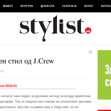
ЖИВОТ
КУЛТУРА
@РАБОТА
ГАЛЕРИЈА
ИЗЛОГ
КОНТА
0
ен стил од J.Crew
016
 каталог како водич за деловен изглед за млади вработени
целарија. Тоа се модели кои спаѓаат во класичниот деловен
здолниште, фустан со рамен крој и твид-сако, но во