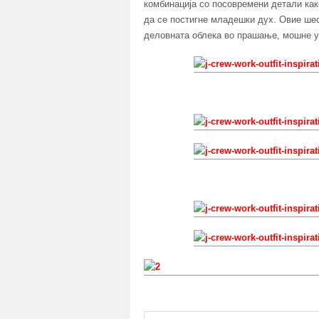
комбинација со посовремени детали како
да се постигне младешки дух. Овие шес
деловната облека во прашање, мошне у