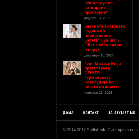
сув воздух во
затворени
простории?
јануари 13, 2025
Блеснете во Новата
година со
иновативниот
Eucerin Hyaluron-
Filler Ноќен пилинг
и серум
декември 16, 2024
Грин Мастер Ви ја
претставува
GESKE®
Германската
револуција во
негата на кожата
ноември 18, 2024
ДОМА
КОНТАКТ
ЗА STYLIST.MK
© 2014-2017 Stylist.mk. Сите права се 