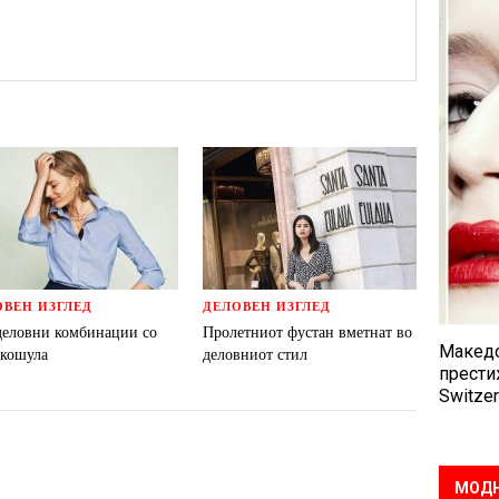
ОВЕН ИЗГЛЕД
ДЕЛОВЕН ИЗГЛЕД
деловни комбинации со
Пролетниот фустан вметнат во
Македо
 кошула
деловниот стил
прести
Switzer
МОДН