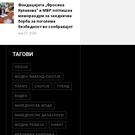
Фондацијата „Фросина
Кулакова“ и МВР потпишаа
меморандум за заедничка
борба за поголема
безбедност во сообраќајот
мај 27, 2026
ТАГОВИ
VOGUE
МОДЕН ВИКЕНД-СКОПЈЕ
ПАРИЗ
СКОПЈЕ
ТРЕНД
ВИДЕО
МАКЕДОНСКА МОДА
МАКЕДОНСКИ ДИЗАЈНЕРИ
МОДНА РЕВИЈА
НАКИТ
РЕКЛАМНА КАМПАЊА