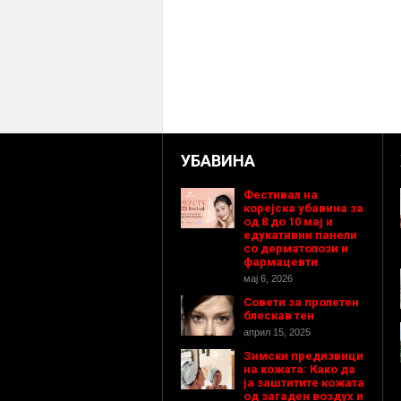
УБАВИНА
Фестивал на
корејска убавина за
од 8 до 10 мај и
едукативни панели
со дерматолози и
фармацевти
мај 6, 2026
Совети за пролетен
блескав тен
април 15, 2025
Зимски предизвици
на кожата: Како да
ја заштитите кожата
од загаден воздух и