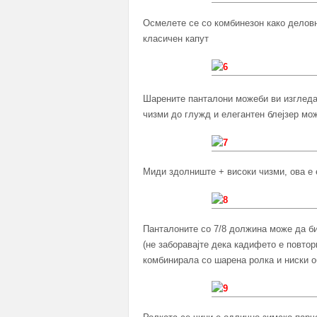
Осмелете се со комбинезон како деловно
класичен капут
Шарените панталони можеби ви изгледаа
чизми до глужд и елегантен блејзер мож
Миди здолниште + високи чизми, ова е 
Панталоните со 7/8 должина може да би
(не заборавајте дека кадифето е повторн
комбинирала со шарена ролка и ниски о