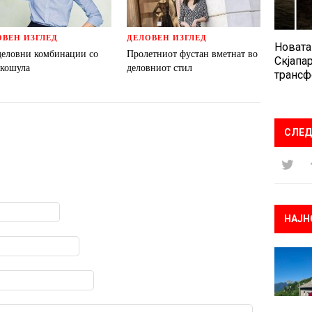
ОВЕН ИЗГЛЕД
ДЕЛОВЕН ИЗГЛЕД
Новата
деловни комбинации со
Пролетниот фустан вметнат во
Скјапар
 кошула
деловниот стил
трансф
СЛЕД
НАЈН