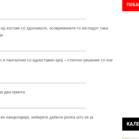
ПОБА
од костим со здолниште, осовременете го изгледот така
ја
о и панталони со едноставен крој – стилско решение со кое
а два принта
 во канцеларија, изберете дебела ролка што ќе ја
КАЛ