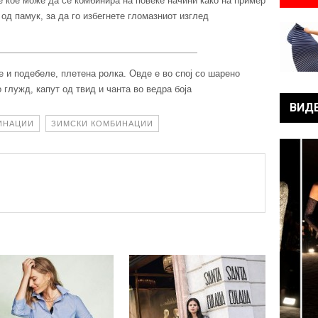
е кое може да се комбинира на повеќе начини како на пример
 од памук, за да го избегнете гломазниот изглед
 и подебеле, плетена ролка. Овде е во спој со шарено
глужд, капут од твид и чанта во ведра боја
ВИД
ИНАЦИИ
ЗИМСКИ КОМБИНАЦИИ