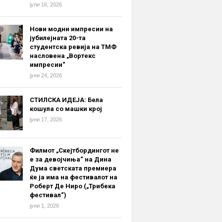
јули 16, 2026
Нови модни импресии на
јубилејната 20-та
студентска ревија на ТМФ
насловена „Вортекс
импресии“
јуни 24, 2026
СТИЛСКА ИДЕЈА: Бела
кошула со машки крој
јуни 17, 2026
Филмот „Скејтбордингот не
е за девојчиња“ на Дина
Дума светската премиера
ќе ја има на фестивалот на
Роберт Де Ниро („Трибека
фестивал“)
јуни 1, 2026