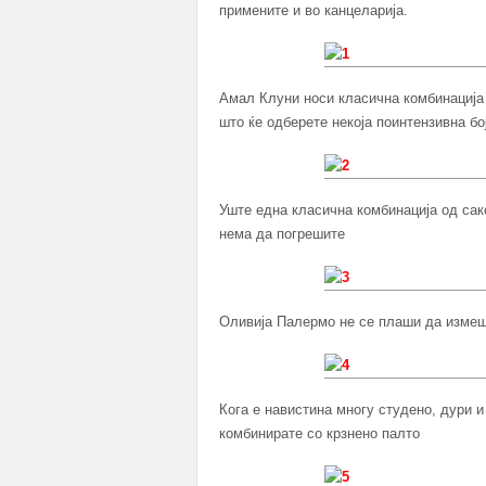
примените и во канцеларија.
Амал Клуни носи класична комбинација 
што ќе одберете некоја поинтензивна бо
Уште една класична комбинација од сак
нема да погрешите
Оливија Палермо не се плаши да измеш
Кога е навистина многу студено, дури и
комбинирате со крзнено палто