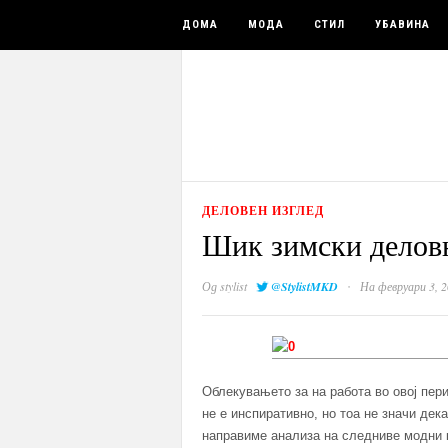
ДОМА
МОДА
СТИЛ
УБАВИНА
ДЕЛОВЕН ИЗГЛЕД
Шик зимски делов
·
Од
stylist
@StylistMKD
На февруари 3, 2
Облекувањето за на работа во овој пер
не е инспиративно, но тоа не значи дек
направиме анализа на следниве модни к