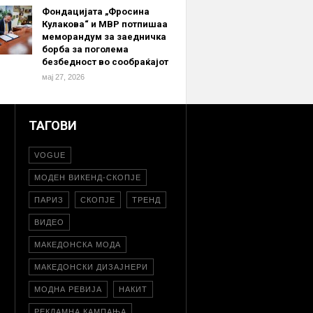
Фондацијата „Фросина
Кулакова“ и МВР потпишаа
меморандум за заедничка
борба за поголема
безбедност во сообраќајот
мај 27, 2026
ТАГОВИ
VOGUE
МОДЕН ВИКЕНД-СКОПЈЕ
ПАРИЗ
СКОПЈЕ
ТРЕНД
ВИДЕО
МАКЕДОНСКА МОДА
МАКЕДОНСКИ ДИЗАЈНЕРИ
МОДНА РЕВИЈА
НАКИТ
РЕКЛАМНА КАМПАЊА