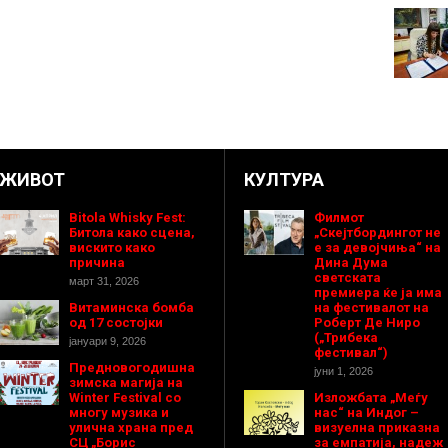
ЖИВОТ
КУЛТУРА
Bitola Whisky Fest:
Филмот
Битола како сцена,
„Скејтбордингот не
вискито како
е за девојчиња“ на
причина
Дина Дума
светската
март 31, 2026
премиера ќе ја има
Витаминска бомба
на фестивалот на
од 17 состојки
Роберт Де Ниро
(„Трибека
јануари 9, 2026
фестивал“)
Предновогодишнa
јуни 1, 2026
зимска магија на
Winter Festival со
Изложбата „Меѓу
многу музика и
нас“ на Индог –
улична храна пред
визуелна приказна
СЦ „Борис
за емпатија, надеж