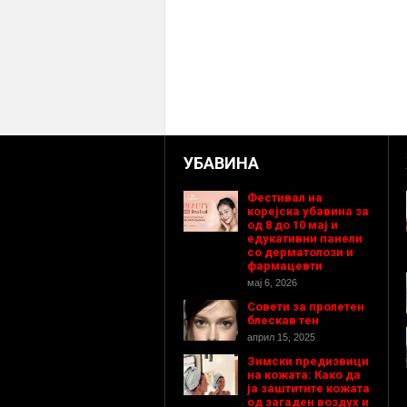
УБАВИНА
Фестивал на
корејска убавина за
од 8 до 10 мај и
едукативни панели
со дерматолози и
фармацевти
мај 6, 2026
Совети за пролетен
блескав тен
април 15, 2025
Зимски предизвици
на кожата: Како да
ја заштитите кожата
од загаден воздух и