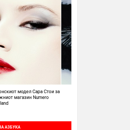
нскиот модел Сара Стои за
жниот магазин Numero
land
А АЗБУКА