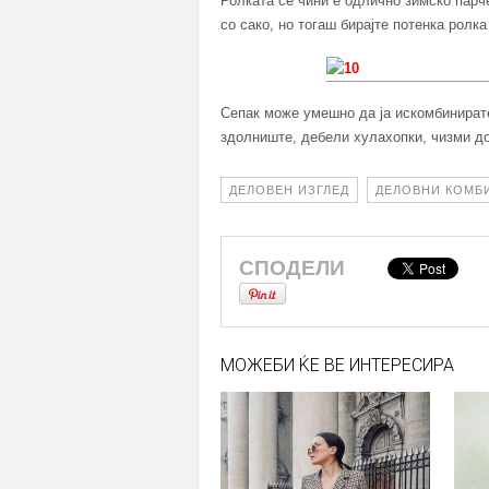
Ролката се чини е одлично зимско парч
со сако, но тогаш бирајте потенка ролка
Сепак може умешно да ја искомбинирате
здолниште, дебели хулахопки, чизми до 
ДЕЛОВЕН ИЗГЛЕД
ДЕЛОВНИ КОМБ
СПОДЕЛИ
МОЖЕБИ ЌЕ ВЕ ИНТЕРЕСИРА