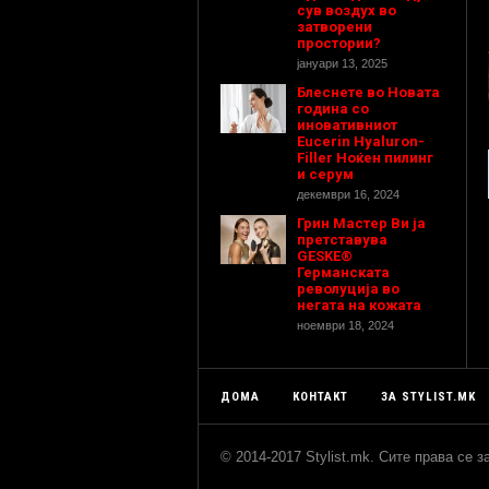
сув воздух во
затворени
простории?
јануари 13, 2025
Блеснете во Новата
година со
иновативниот
Eucerin Hyaluron-
Filler Ноќен пилинг
и серум
декември 16, 2024
Грин Мастер Ви ја
претставува
GESKE®
Германската
револуција во
негата на кожата
ноември 18, 2024
ДОМА
КОНТАКТ
ЗА STYLIST.MK
© 2014-2017 Stylist.mk. Сите права се 