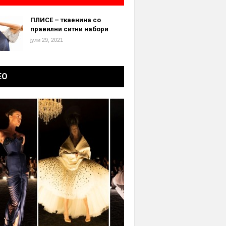
ПЛИСЕ – ткаенина со
правилни ситни набори
јули 29, 2021
ЕО