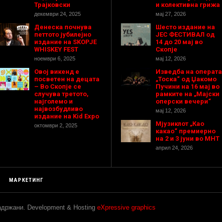
Трајковски
и колективна грижа
декември 24, 2025
мај 27, 2026
Денеска почнува
Шесто издание на
петтото јубилејно
ЈЕС ФЕСТИВАЛ од
издание на SKOPJE
14 до 20 мај во
WHISKEY FEST
Скопје
ноември 6, 2025
мај 12, 2026
Овој викенд е
Изведба на операта
посветен на децата
„Тоска“ од Џакомо
– Во Скопје се
Пучини на 16 мај во
случува третото,
рамките на „Мајски
најголемо и
оперски вечери“
највозбудливо
мај 12, 2026
издание на Kid Expo
Мјузиклот „Као
октомври 2, 2025
какао“ премиерно
на 2 и 3 јуни во МНТ
април 24, 2026
МАРКЕТИНГ
задржани. Development & Hosting
eXpressive graphics