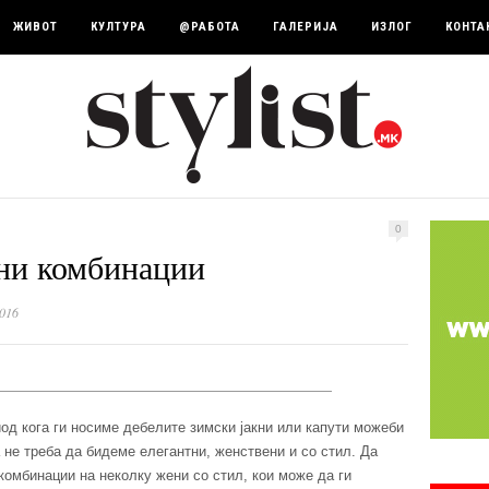
ЖИВОТ
КУЛТУРА
@РАБОТА
ГАЛЕРИЈА
ИЗЛОГ
КОНТА
0
ни комбинации
016
иод кога ги носиме дебелите зимски јакни или капути можеби
а не треба да бидеме елегантни, женствени и со стил. Да
омбинации на неколку жени со стил, кои може да ги