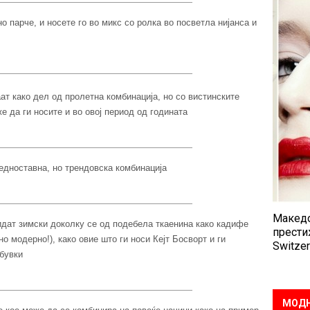
 парче, и носете го во микс со ролка во посветла нијанса и
т како дел од пролетна комбинација, но со вистинските
е да ги носите и во овој период од годината
едноставна, но трендовска комбинација
Македо
дат зимски доколку се од подебела ткаенина како кадифе
прести
о модерно!), како овие што ги носи Кејт Босворт и ги
Switzer
бувки
МОДН