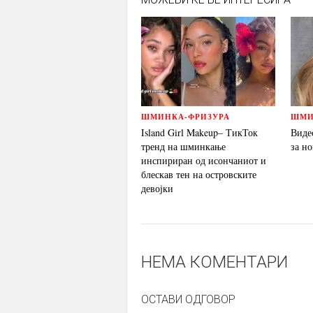
ШМИНКА-ФРИЗУРА
ШМИ
Island Girl Makeup– ТикТок
Виде
тренд на шминкање
за н
инспириран од исончаниот и
блескав тен на островските
девојки
НЕМА КОМЕНТАРИ
ОСТАВИ ОДГОВОР