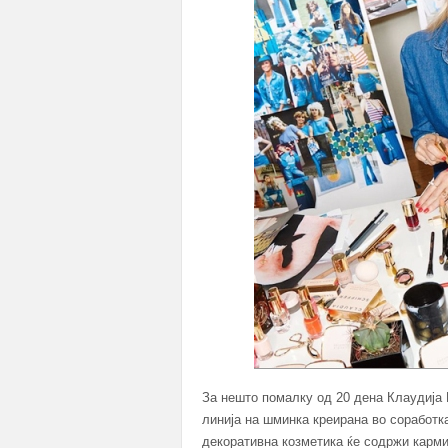
За нешто помалку од 20 дена Клаудија Ш
линија на шминка креирана во соработка
декоративна козметика ќе содржи кармин