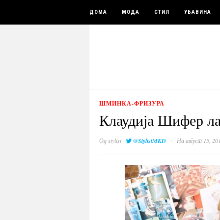
ДОМА
МОДА
СТИЛ
УБАВИНА
ШМИНКА-ФРИЗУРА
Клаудија Шифер ла
·
Од
stylist
@StylistMKD
На август 15, 20