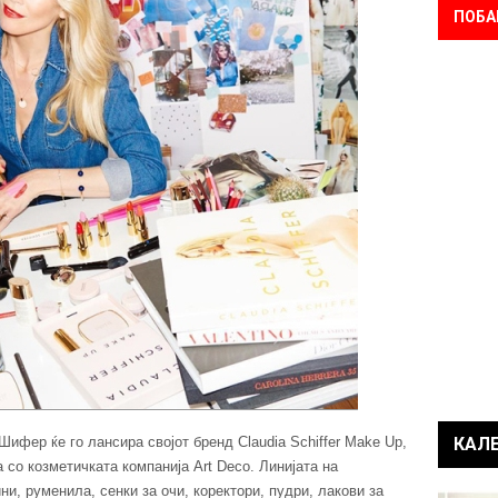
ПОБА
ифер ќе го лансира својот бренд Claudia Schiffer Make Up,
КАЛ
 со козметичката компанија Art Deco. Линијата на
и, руменила, сенки за очи, коректори, пудри, лакови за