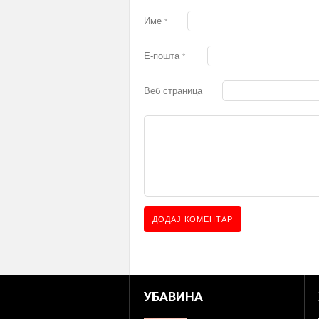
Име
*
Е-пошта
*
Веб страница
УБАВИНА