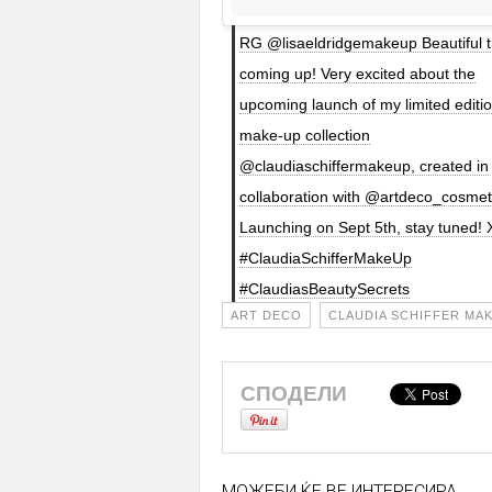
RG @lisaeldridgemakeup Beautiful t
coming up! Very excited about the
upcoming launch of my limited editi
make-up collection
@claudiaschiffermakeup, created in
collaboration with @artdeco_cosmet
Launching on Sept 5th, stay tuned! 
#ClaudiaSchifferMakeUp
#ClaudiasBeautySecrets
ART DECO
CLAUDIA SCHIFFER MA
СПОДЕЛИ
МОЖЕБИ ЌЕ ВЕ ИНТЕРЕСИРА