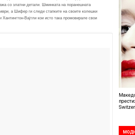
лажа со златни детали. Шминката на поранешната
мври, a Шифер ги следи стапките на своите колешки
и Хантингтон-Вајтли кои исто така промовирале свои
Македо
прести
Switzer
МОДН