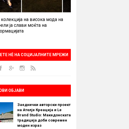
, 2017 at 10:53am PDT
 колекција на висока мода на
ели ја слави моќта на
ормацијата
ЕТЕ НÈ НА СОЦИЈАЛНИТЕ МРЕЖИ
ОВИ ОБЈАВИ
Заеднички авторски проект
на Ателје Креација и Le
Brand Studio: Македонската
традиција доби современ
моден израз