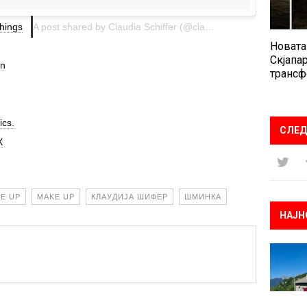
hings
A post shared by Claudia Schiffer (@claudiaschiffer) on
Aug 12
Новата
Скјапар
on
трансф
ics.
СЛЕД
X
KE UP
MAKE UP
КЛАУДИЈА ШИФЕР
ШМИНКА
НАЈН