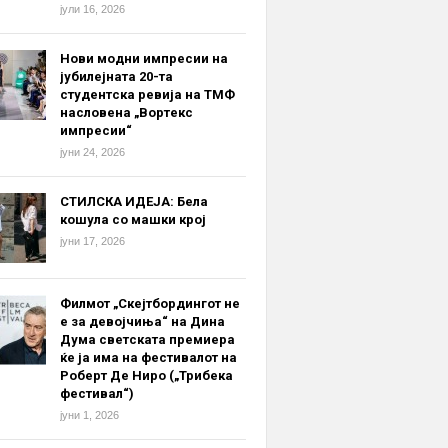
јули 16, 2026
Нови модни импресии на
јубилејната 20-та
студентска ревија на ТМФ
насловена „Вортекс
импресии“
јуни 24, 2026
СТИЛСКА ИДЕЈА: Бела
кошула со машки крој
јуни 17, 2026
Филмот „Скејтбордингот не
е за девојчиња“ на Дина
Дума светската премиера
ќе ја има на фестивалот на
Роберт Де Ниро („Трибека
фестивал“)
јуни 1, 2026