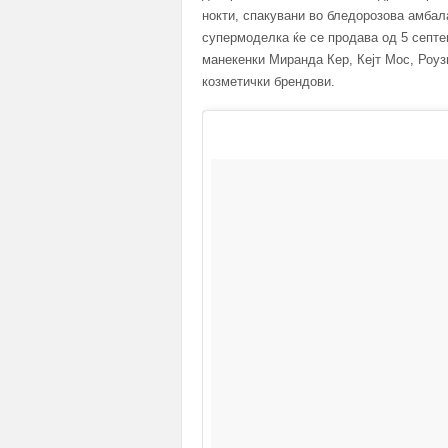
нокти, спакувани во бледорозова амба
супермоделка ќе се продава од 5 септе
манекенки Миранда Кер, Кејт Мос, Роуз
козметички брендови.