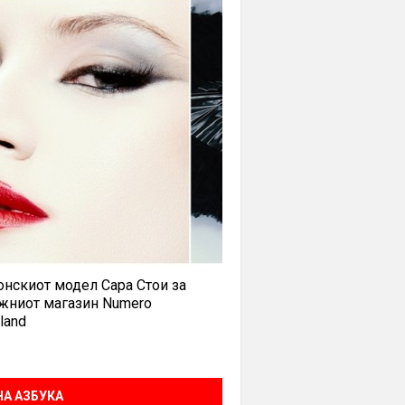
нскиот модел Сара Стои за
жниот магазин Numero
land
А АЗБУКА