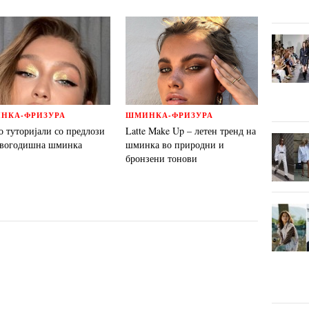
НКА-ФРИЗУРА
ШМИНКА-ФРИЗУРА
о туторијали со предлози
Latte Make Up – летен тренд на
овогодишна шминка
шминка во природни и
бронзени тонови