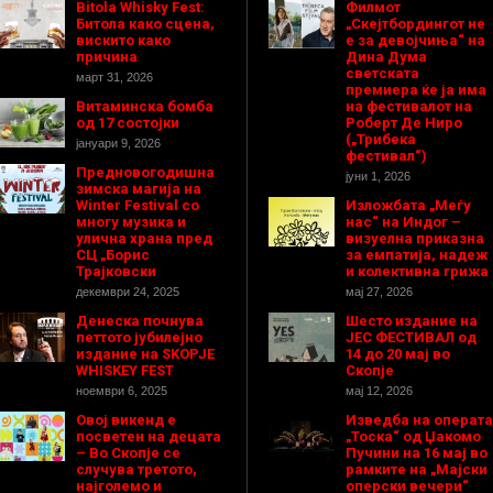
Bitola Whisky Fest:
Филмот
Битола како сцена,
„Скејтбордингот не
вискито како
е за девојчиња“ на
причина
Дина Дума
светската
март 31, 2026
премиера ќе ја има
Витаминска бомба
на фестивалот на
од 17 состојки
Роберт Де Ниро
(„Трибека
јануари 9, 2026
фестивал“)
Предновогодишнa
јуни 1, 2026
зимска магија на
Winter Festival со
Изложбата „Меѓу
многу музика и
нас“ на Индог –
улична храна пред
визуелна приказна
СЦ „Борис
за емпатија, надеж
Трајковски
и колективна грижа
декември 24, 2025
мај 27, 2026
Денеска почнува
Шесто издание на
петтото јубилејно
ЈЕС ФЕСТИВАЛ од
издание на SKOPJE
14 до 20 мај во
WHISKEY FEST
Скопје
ноември 6, 2025
мај 12, 2026
Овој викенд е
Изведба на операта
посветен на децата
„Тоска“ од Џакомо
– Во Скопје се
Пучини на 16 мај во
случува третото,
рамките на „Мајски
најголемо и
оперски вечери“