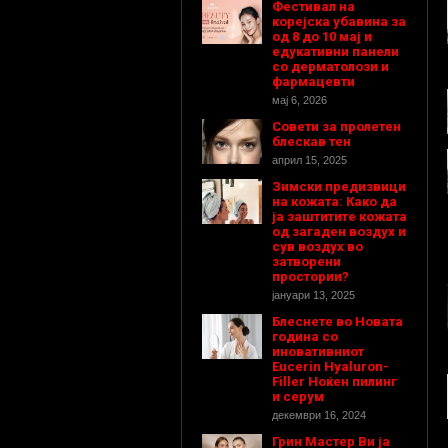
Фестивал на
корејска убавина за
од 8 до 10 мај и
едукативни панели
со дерматолози и
фармацевти
мај 6, 2026
Совети за пролетен
блескав тен
април 15, 2025
Зимски предизвици
на кожата: Како да
ја заштитите кожата
од загаден воздух и
сув воздух во
затворени
простории?
јануари 13, 2025
Блеснете во Новата
година со
иновативниот
Eucerin Hyaluron-
Filler Ноќен пилинг
и серум
декември 16, 2024
Грин Мастер Ви ја