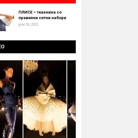
ПЛИСЕ – ткаенина со
правилни ситни набори
јули 29, 2021
ЕО