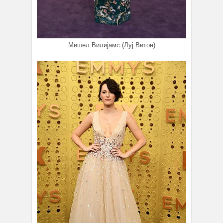
Мишел Вилијамс (Луј Витон)