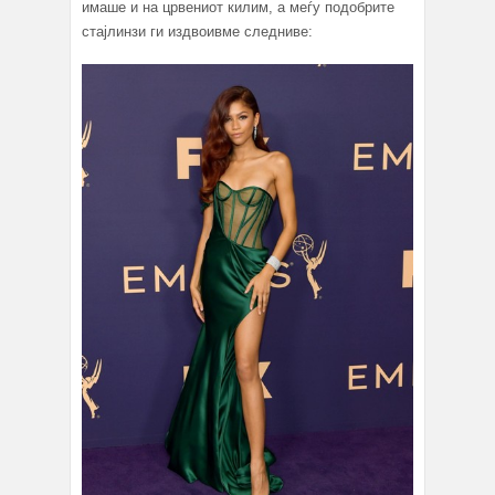
имаше и на црвениот килим, а меѓу подобрите
стајлинзи ги издвоивме следниве: