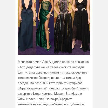
Минатата вечер Лос Анџелес беше во знакот на
71-то доделување на телевизиските награди
Emmy, а на црвениот килим на таканаречените
телевизискио Оскари, прошетаа голем број
ѕвезди. Во различни категории триумфираа
„Игра на троновите“, Fleabag, „Чернобил“, како и
актерките Џоди Кромер, Мишел Вилијамс и
Фиби-Велер Бриџ. Но покрај бројните
телевизиски награди, победници и губитници