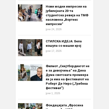
Нови модни импресии на
јубилејната 20-та
студентска ревија на ТМФ
насловена „Вортекс
импресии“
јуни 24, 2026
СТИЛСКА ИДЕЈА: Бела
кошула со машки крој
јуни 17, 2026
Филмот „Скејтбордингот не
е за девојчиња“ на Дина
Дума светската премиера
ќе ја има на фестивалот на
Роберт Де Ниро („Трибека
фестивал“)
јуни 1, 2026
Фондацијата „Фросина