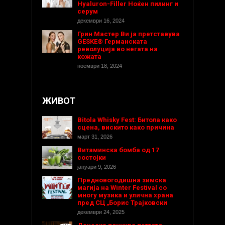
Hyaluron-Filler Ноќен пилинг и
серум
декември 16, 2024
Грин Мастер Ви ја претставува
GESKE® Германската
револуција во негата на
кожата
ноември 18, 2024
ЖИВОТ
Bitola Whisky Fest: Битола како
сцена, вискито како причина
март 31, 2026
Витаминска бомба од 17
состојки
јануари 9, 2026
Предновогодишнa зимска
магија на Winter Festival со
многу музика и улична храна
пред СЦ „Борис Трајковски
декември 24, 2025