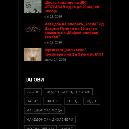
Шесто издание на ЈЕС
ФЕСТИВАЛ од 14 до 20 мај во
Скопје
мај 12, 2026
Изведба на операта „Тоска“ од
Џакомо Пучини на 16 мај во
рамките на „Мајски оперски
вечери“
мај 12, 2026
Мјузиклот „Као какао“
премиерно на 2 и 3 јуни во МНТ
април 24, 2026
ТАГОВИ
VOGUE
МОДЕН ВИКЕНД-СКОПЈЕ
ПАРИЗ
СКОПЈЕ
ТРЕНД
ВИДЕО
МАКЕДОНСКА МОДА
МАКЕДОНСКИ ДИЗАЈНЕРИ
МОДНА РЕВИЈА
НАКИТ