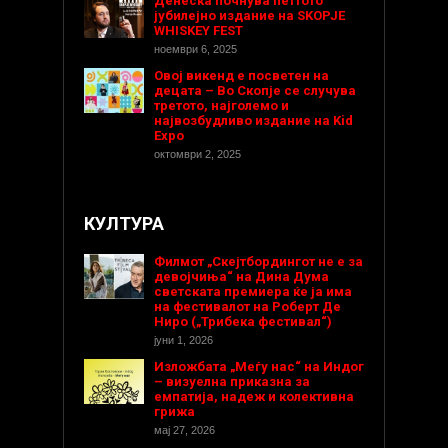
Денеска почнува петтото
јубилејно издание на SKOPJE
WHISKEY FEST
ноември 6, 2025
Овој викенд е посветен на
децата – Во Скопје се случува
третото, најголемо и
највозбудливо издание на Kid
Expo
октомври 2, 2025
КУЛТУРА
Филмот „Скејтбордингот не е за
девојчиња“ на Дина Дума
светската премиера ќе ја има
на фестивалот на Роберт Де
Ниро („Трибека фестивал“)
јуни 1, 2026
Изложбата „Меѓу нас“ на Индог
– визуелна приказна за
емпатија, надеж и колективна
грижа
мај 27, 2026