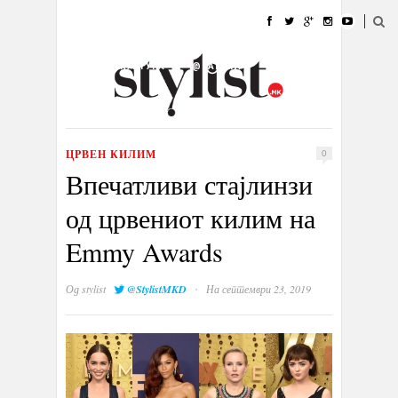
ДОМА
МОДА
СТИЛ
УБАВИНА
ЖИВОТ
КУЛТУРА
@РАБОТА
ГАЛЕРИЈА
ИЗЛОГ
КОНТАКТ
ЦРВЕН КИЛИМ
0
Впечатливи стајлинзи
од црвениот килим на
Emmy Awards
·
Од
stylist
@StylistMKD
На септември 23, 2019