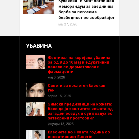
Кулакова“ и МВР потпишаа
меморандум за заедничка
борба за поголема
безбедност во сообраќајот
мај 27, 2026
УБАВИНА
Фестивал на корејска убавина
за од 8 до 10 мај и едукативни
панели со дерматолози и
фармацевти
мај 6, 2026
Совети за пролетен блескав
тен
април 15, 2025
Зимски предизвици на кожата:
Како да ја заштитите кожата од
загаден воздух и сув воздух во
затворени простории?
јануари 13, 2025
Блеснете во Новата година со
иновативниот Eucerin