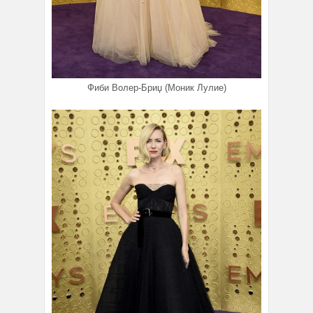
Фиби Волер-Бриџ (Моник Лулие)