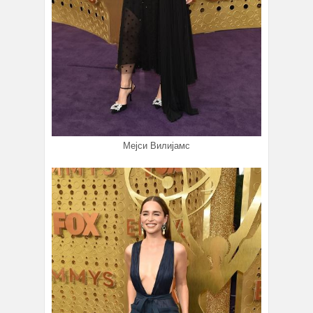
Мејси Вилијамс