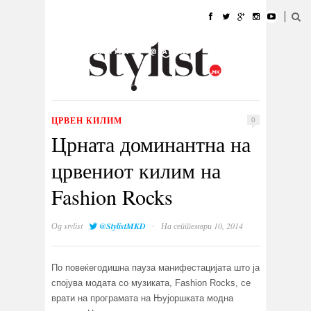
ДОМА
МОДА
СТИЛ
УБАВИНА
ЖИВОТ
КУЛТУРА
@РАБОТА
ГАЛЕРИЈА
ИЗЛОГ
КОНТАКТ
ЦРВЕН КИЛИМ
0
Црната доминантна на
црвениот килим на
Fashion Rocks
·
Од
stylist
@StylistMKD
На септември 10, 2014
По повеќегодишна пауза манифестацијата што ја
спојува модата со музиката, Fashion Rocks, се
врати на програмата на Њујоршката модна