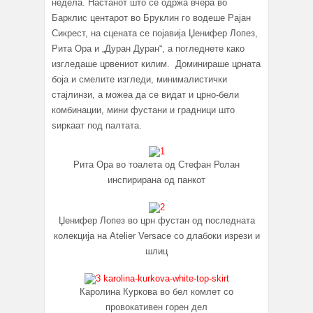
недела. Настанот што се одржа вчера во
Барклис центарот во Бруклин го водеше Рајан
Сикрест, на сцената се појавија Џенифер Лопез,
Рита Ора и „Дуран Дуран“, а погледнете како
изгледаше црвениот килим. Доминираше црната
боја и смелите изгледи, минималистички
стајлинзи, а можеа да се видат и црно-бели
комбинации, мини фустани и градници што
ѕиркаат под палтата.
Рита Ора во тоалета од Стефан Ролан
инспирирана од панкот
Џенифер Лопез во црн фустан од последната
колекција на Atelier Versace со длабоки изрези и
шлиц
Каролина Куркова во бел комлет со
провокативен горен дел