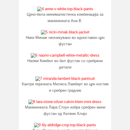
Црно-бела минималистичка комбинација за
манекенката Ана В.
Ники Минаж неочекувано во едноставен црн
фустан
Наоми Кембел во бел фустан со сребрени
детали
Кантри пејачката Мелиса Ламберт во црн костим
и сребрен градник
Манекенката Лара Стоун избра сребрен мини
фустан од Келвин Клајн