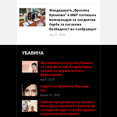
Фондацијата „Фросина
Кулакова“ и МВР потпишаа
меморандум за заедничка
борба за поголема
безбедност во сообраќајот
мај 27, 2026
УБАВИНА
Фестивал на корејска убавина
за од 8 до 10 мај и едукативни
панели со дерматолози и
фармацевти
мај 6, 2026
Совети за пролетен блескав
тен
април 15, 2025
Зимски предизвици на кожата:
Како да ја заштитите кожата од
загаден воздух и сув воздух во
затворени простории?