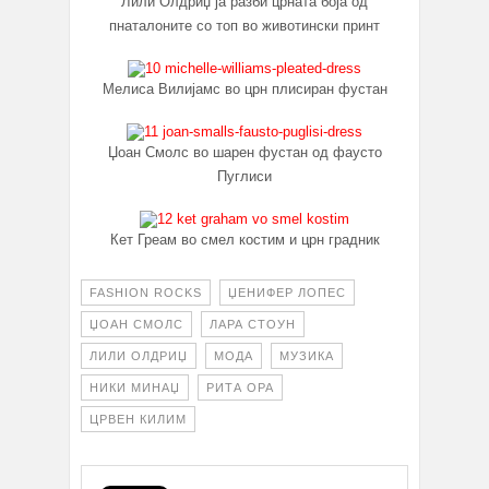
Лили Олдриџ ја разби црната боја од
пнаталоните со топ во животински принт
Мелиса Вилијамс во црн плисиран фустан
Џоан Смолс во шарен фустан од фаусто
Пуглиси
Кет Греам во смел костим и црн градник
FASHION ROCKS
ЏЕНИФЕР ЛОПЕС
ЏОАН СМОЛС
ЛАРА СТОУН
ЛИЛИ ОЛДРИЏ
МОДА
МУЗИКА
НИКИ МИНАЏ
РИТА ОРА
ЦРВЕН КИЛИМ