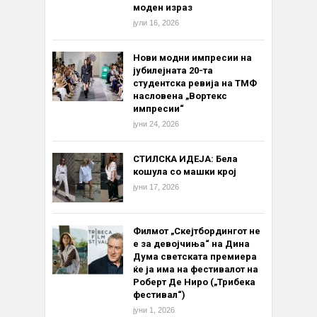
моден израз
јули 16, 2026
Нови модни импресии на
јубилејната 20-та
студентска ревија на ТМФ
насловена „Вортекс
импресии“
јуни 24, 2026
СТИЛСКА ИДЕЈА: Бела
кошула со машки крој
јуни 17, 2026
Филмот „Скејтбордингот не
е за девојчиња“ на Дина
Дума светската премиера
ќе ја има на фестивалот на
Роберт Де Ниро („Трибека
фестивал“)
јуни 1, 2026