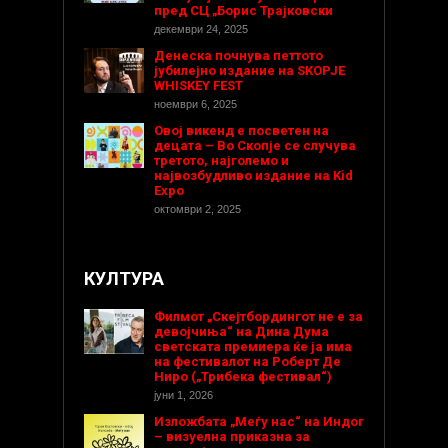
пред СЦ „Борис Трајковски
декември 24, 2025
Денеска почнува петтото
јубилејно издание на SKOPJE
WHISKEY FEST
ноември 6, 2025
Овој викенд е посветен на
децата – Во Скопје се случува
третото, најголемо и
највозбудливо издание на Kid
Expo
октомври 2, 2025
КУЛТУРА
Филмот „Скејтбордингот не е за
девојчиња“ на Дина Дума
светската премиера ќе ја има
на фестивалот на Роберт Де
Ниро („Трибека фестивал“)
јуни 1, 2026
Изложбата „Меѓу нас“ на Индог
– визуелна приказна за