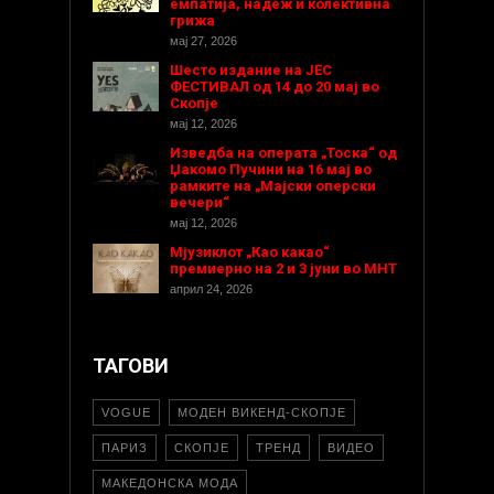
емпатија, надеж и колективна
грижа
мај 27, 2026
Шесто издание на ЈЕС
ФЕСТИВАЛ од 14 до 20 мај во
Скопје
мај 12, 2026
Изведба на операта „Тоска“ од
Џакомо Пучини на 16 мај во
рамките на „Мајски оперски
вечери“
мај 12, 2026
Мјузиклот „Као какао“
премиерно на 2 и 3 јуни во МНТ
април 24, 2026
ТАГОВИ
VOGUE
МОДЕН ВИКЕНД-СКОПЈЕ
ПАРИЗ
СКОПЈЕ
ТРЕНД
ВИДЕО
МАКЕДОНСКА МОДА