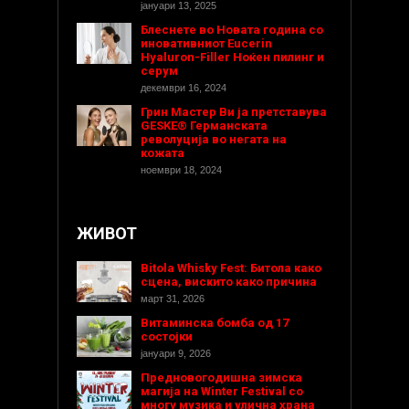
јануари 13, 2025
Блеснете во Новата година со
иновативниот Eucerin
Hyaluron-Filler Ноќен пилинг и
серум
декември 16, 2024
Грин Мастер Ви ја претставува
GESKE® Германската
револуција во негата на
кожата
ноември 18, 2024
ЖИВОТ
Bitola Whisky Fest: Битола како
сцена, вискито како причина
март 31, 2026
Витаминска бомба од 17
состојки
јануари 9, 2026
Предновогодишнa зимска
магија на Winter Festival со
многу музика и улична храна