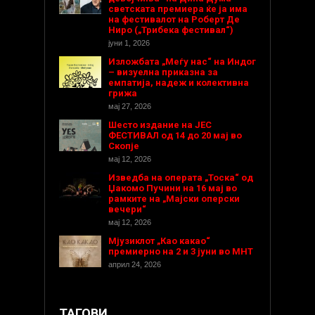
светската премиера ќе ја има
на фестивалот на Роберт Де
Ниро („Трибека фестивал“)
јуни 1, 2026
Изложбата „Меѓу нас“ на Индог
– визуелна приказна за
емпатија, надеж и колективна
грижа
мај 27, 2026
Шесто издание на ЈЕС
ФЕСТИВАЛ од 14 до 20 мај во
Скопје
мај 12, 2026
Изведба на операта „Тоска“ од
Џакомо Пучини на 16 мај во
рамките на „Мајски оперски
вечери“
мај 12, 2026
Мјузиклот „Као какао“
премиерно на 2 и 3 јуни во МНТ
април 24, 2026
ТАГОВИ