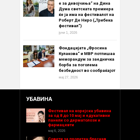
е за девојчиња“ на Дина
Дума светската премиера
ќе ја има на фестивалот на
Роберт Де Ниро („Трибека
фестивал“)
јуни 1, 2026
Фондацијата „Фросина
Кулакова“ и МВР потпишаа
меморандум за заедничка
борба за поголема
безбедност во сообраќајот
мај 27, 2026
УБАВИНА
Фестивал на корејска убавина
за од 8 до 10 мај и едукативни
панели со дерматолози и
фармацевти
мај 6, 2026
Совети за пролетен блескав