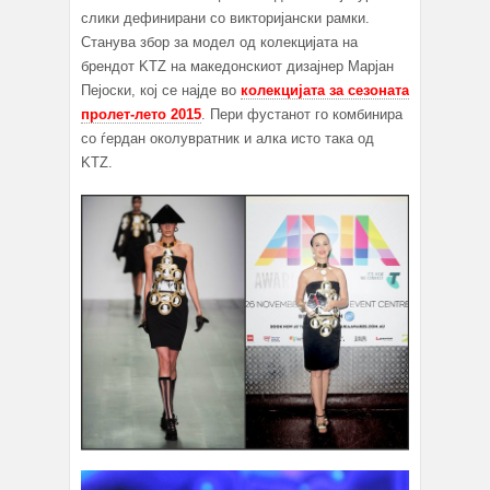
слики дефинирани со викторијански рамки.
Станува збор за модел од колекцијата нa
брендот KTZ на македонскиот дизајнер Марјан
Пејоски, кој се најде во
колекцијата за сезоната
пролет-лето 2015
. Пери фустанот го комбинира
со ѓердан околувратник и алка исто така од
KTZ.