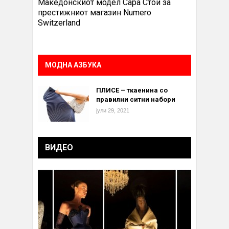
Македонскиот модел Сара Стои за
престижниот магазин Numero
Switzerland
МОДНА АЗБУКА
ПЛИСЕ – ткаенина со
правилни ситни набори
јули 29, 2021
ВИДЕО