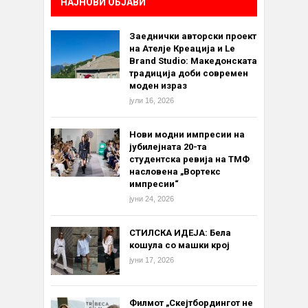
НАЈНОВИ ОБЈАВИ
Заеднички авторски проект
на Ателје Креација и Le
Brand Studio: Македонската
традиција доби современ
моден израз
јули 16, 2026
Нови модни импресии на
јубилејната 20-та
студентска ревија на ТМФ
насловена „Вортекс
импресии“
јуни 24, 2026
СТИЛСКА ИДЕЈА: Бела
кошула со машки крој
јуни 17, 2026
Филмот „Скејтбордингот не