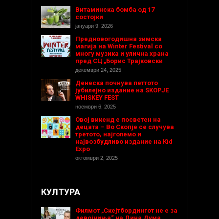
Витаминска бомба од 17
состојки
јануари 9, 2026
Предновогодишнa зимска
магија на Winter Festival со
многу музика и улична храна
пред СЦ „Борис Трајковски
декември 24, 2025
Денеска почнува петтото
јубилејно издание на SKOPJE
WHISKEY FEST
ноември 6, 2025
Овој викенд е посветен на
децата – Во Скопје се случува
третото, најголемо и
највозбудливо издание на Kid
Expo
октомври 2, 2025
КУЛТУРА
Филмот „Скејтбордингот не е за
девојчиња“ на Дина Дума