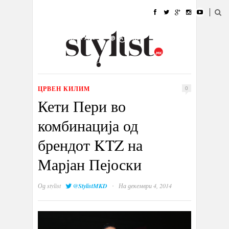
ДОМА
МОДА
СТИЛ
УБАВИНА
ЖИВОТ
КУЛТУРА
@РАБОТА
ГАЛЕРИЈА
ИЗЛОГ
КОНТАКТ
ЦРВЕН КИЛИМ
0
Кети Пери во
комбинација од
брендот KTZ на
Марјан Пејоски
·
Од
stylist
@StylistMKD
На декември 4, 2014