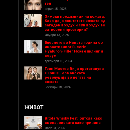
тен
април 15, 2025
Зимски предизвици на кожата:
Како да ја заштитите кожата од
загаден воздух и сув воздух во
затворени простории?
јануари 13, 2025
Блеснете во Новата година со
иновативниот Eucerin
Hyaluron-Filler Ноќен пилинг и
серум
декември 16, 2024
Грин Мастер Ви ја претставува
GESKE® Германската
револуција во негата на
кожата
ноември 18, 2024
ЖИВОТ
Bitola Whisky Fest: Битола како
сцена, вискито како причина
март 31, 2026