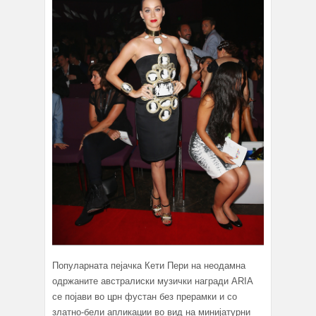
Популарната пејачка Кети Пери на неодамна
одржаните австралиски музички награди ARIA
се појави во црн фустан без прерамки и со
златно-бели апликации во вид на минијатурни