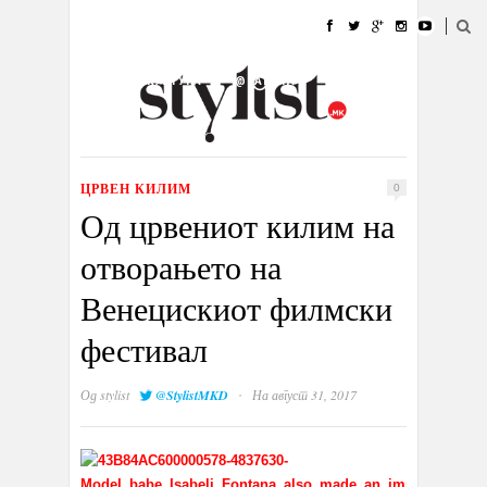
ДОМА
МОДА
СТИЛ
УБАВИНА
ЖИВОТ
КУЛТУРА
@РАБОТА
ГАЛЕРИЈА
ИЗЛОГ
КОНТАКТ
ЦРВЕН КИЛИМ
0
Од црвениот килим на
отворањето на
Венецискиот филмски
фестивал
·
Од
stylist
@StylistMKD
На август 31, 2017