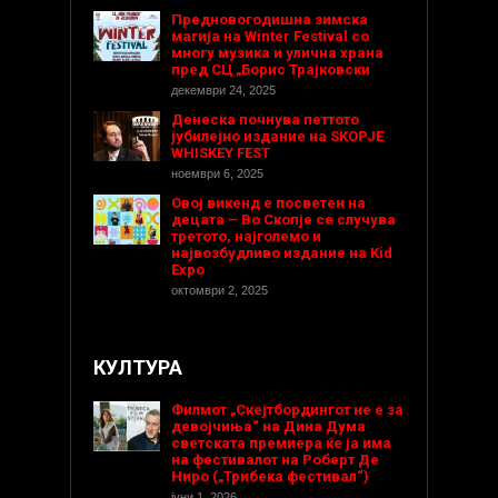
Предновогодишнa зимска
магија на Winter Festival со
многу музика и улична храна
пред СЦ „Борис Трајковски
декември 24, 2025
Денеска почнува петтото
јубилејно издание на SKOPJE
WHISKEY FEST
ноември 6, 2025
Овој викенд е посветен на
децата – Во Скопје се случува
третото, најголемо и
највозбудливо издание на Kid
Expo
октомври 2, 2025
КУЛТУРА
Филмот „Скејтбордингот не е за
девојчиња“ на Дина Дума
светската премиера ќе ја има
на фестивалот на Роберт Де
Ниро („Трибека фестивал“)
јуни 1, 2026