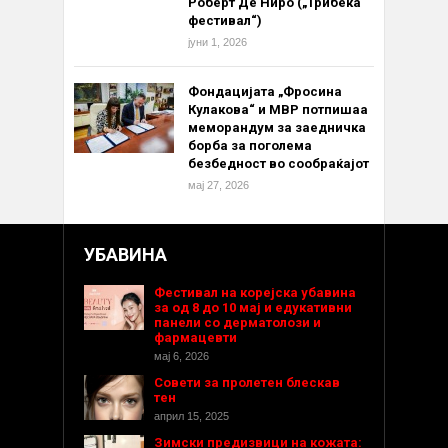
Роберт Де Ниро („Трибека
фестивал“)
јуни 1, 2026
Фондацијата „Фросина
Кулакова“ и МВР потпишаа
меморандум за заедничка
борба за поголема
безбедност во сообраќајот
мај 27, 2026
УБАВИНА
Фестивал на корејска убавина
за од 8 до 10 мај и едукативни
панели со дерматолози и
фармацевти
мај 6, 2026
Совети за пролетен блескав
тен
април 15, 2025
Зимски предизвици на кожата: