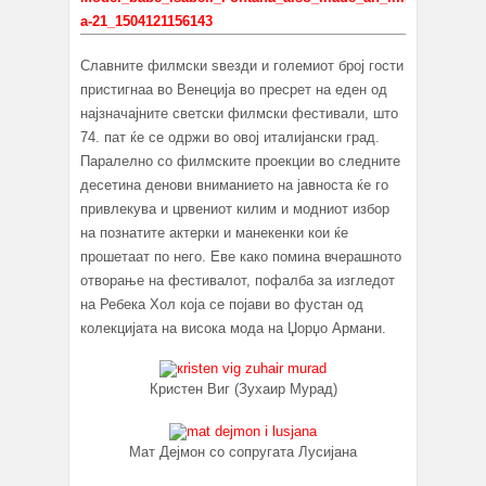
Славните филмски ѕвезди и големиот број гости
пристигнаа во Венеција во пресрет на еден од
најзначајните светски филмски фестивали, што
74. пат ќе се одржи во овој италијански град.
Паралелно со филмските проекции во следните
десетина денови вниманието на јавноста ќе го
привлекува и црвениот килим и модниот избор
на познатите актерки и манекенки кои ќе
прошетаат по него. Еве како помина вчерашното
отворање на фестивалот, пофалба за изгледот
на Ребека Хол која се појави во фустан од
колекцијата на висока мода на Џорџо Армани.
Кристен Виг (Зухаир Мурад)
Мат Дејмон со сопругата Лусијана