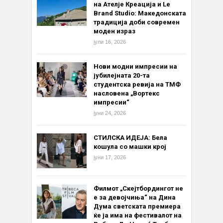
на Ателје Креација и Le
Brand Studio: Македонската
традиција доби современ
моден израз
јули 16, 2026
Нови модни импресии на
јубилејната 20-та
студентска ревија на ТМФ
насловена „Вортекс
импресии“
јуни 24, 2026
СТИЛСКА ИДЕЈА: Бела
кошула со машки крој
јуни 17, 2026
Филмот „Скејтбордингот не
е за девојчиња“ на Дина
Дума светската премиера
ќе ја има на фестивалот на