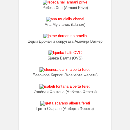
Ребека Хол (Armani Prive)
Ана Муглалис (Шанел)
Џејми Дорнан и сопругата Амелија Вагнер
Бјанка Балти (OVS)
Елеонора Кариси (Алеберта Ферети)
Изабели Фонтана (Алберта Ферети)
Грета Скарано (Алберта Ферети)