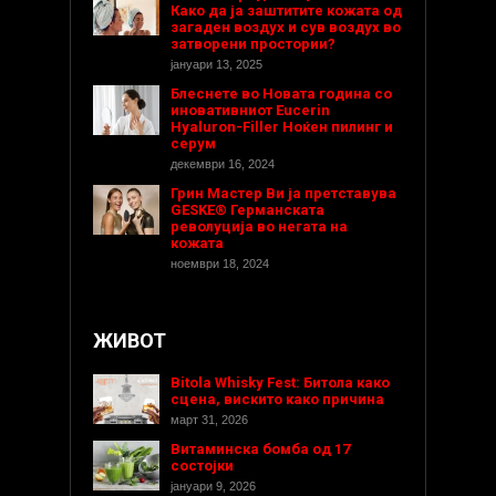
Како да ја заштитите кожата од
загаден воздух и сув воздух во
затворени простории?
јануари 13, 2025
Блеснете во Новата година со
иновативниот Eucerin
Hyaluron-Filler Ноќен пилинг и
серум
декември 16, 2024
Грин Мастер Ви ја претставува
GESKE® Германската
револуција во негата на
кожата
ноември 18, 2024
ЖИВОТ
Bitola Whisky Fest: Битола како
сцена, вискито како причина
март 31, 2026
Витаминска бомба од 17
состојки
јануари 9, 2026