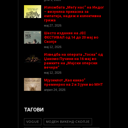
Изложбата „Меѓу нас“ на Индог
– визуелна приказна за
емпатија, надеж и колективна
грижа
мај 27, 2026
Шесто издание на ЈЕС
ФЕСТИВАЛ од 14 до 20 мај во
Скопје
мај 12, 2026
Изведба на операта „Тоска“ од
Џакомо Пучини на 16 мај во
рамките на „Мајски оперски
вечери“
мај 12, 2026
Мјузиклот „Као какао“
премиерно на 2 и 3 јуни во МНТ
април 24, 2026
ТАГОВИ
VOGUE
МОДЕН ВИКЕНД-СКОПЈЕ