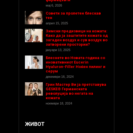
мај 6, 2026
Совети за пролетен блескав
тен
април 15, 2025
Зимски предизвици на кожата:
Како да ја заштитите кожата од
загаден воздух и сув воздух во
затворени простории?
јануари 13, 2025
Блеснете во Новата година со
иновативниот Eucerin
Hyaluron-Filler Ноќен пилинг и
серум
декември 16, 2024
Грин Мастер Ви ја претставува
GESKE® Германската
револуција во негата на
кожата
ноември 18, 2024
ЖИВОТ