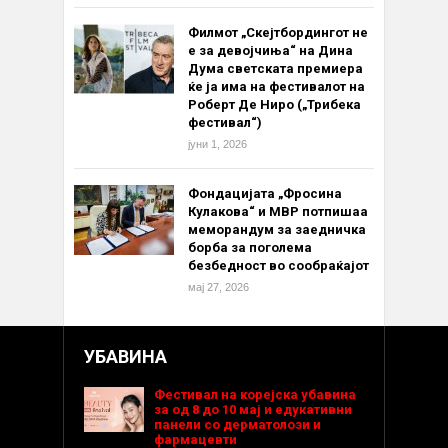
Филмот „Скејтбордингот не
е за девојчиња“ на Дина
Дума светската премиера
ќе ја има на фестивалот на
Роберт Де Ниро („Трибека
фестивал“)
јуни 1, 2026
Фондацијата „Фросина
Кулакова“ и МВР потпишаа
меморандум за заедничка
борба за поголема
безбедност во сообраќајот
мај 27, 2026
УБАВИНА
Фестивал на корејска убавина
за од 8 до 10 мај и едукативни
панели со дерматолози и
фармацевти