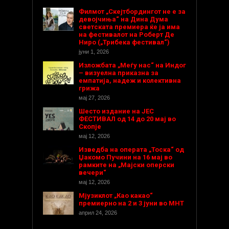
Филмот „Скејтбордингот не е за
девојчиња“ на Дина Дума
светската премиера ќе ја има
на фестивалот на Роберт Де
Ниро („Трибека фестивал“)
јуни 1, 2026
Изложбата „Меѓу нас“ на Индог
– визуелна приказна за
емпатија, надеж и колективна
грижа
мај 27, 2026
Шесто издание на ЈЕС
ФЕСТИВАЛ од 14 до 20 мај во
Скопје
мај 12, 2026
Изведба на операта „Тоска“ од
Џакомо Пучини на 16 мај во
рамките на „Мајски оперски
вечери“
мај 12, 2026
Мјузиклот „Као какао“
премиерно на 2 и 3 јуни во МНТ
април 24, 2026