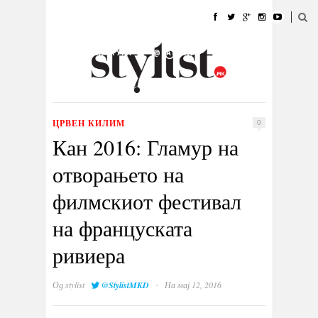
ДОМА
МОДА
СТИЛ
УБАВИНА
ЖИВОТ
КУЛТУРА
@РАБОТА
ГАЛЕРИЈА
ИЗЛОГ
КОНТАКТ
ЦРВЕН КИЛИМ
0
Кан 2016: Гламур на
отворањето на
филмскиот фестивал
на француската
ривиера
·
Од
stylist
@StylistMKD
На мај 12, 2016