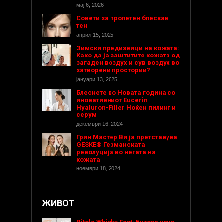
мај 6, 2026
Совети за пролетен блескав
тен
април 15, 2025
Зимски предизвици на кожата:
Како да ја заштитите кожата од
загаден воздух и сув воздух во
затворени простории?
јануари 13, 2025
Блеснете во Новата година со
иновативниот Eucerin
Hyaluron-Filler Ноќен пилинг и
серум
декември 16, 2024
Грин Мастер Ви ја претставува
GESKE® Германската
револуција во негата на
кожата
ноември 18, 2024
ЖИВОТ
Bitola Whisky Fest: Битола како