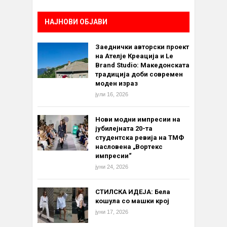
НАЈНОВИ ОБЈАВИ
Заеднички авторски проект
на Ателје Креација и Le
Brand Studio: Македонската
традиција доби современ
моден израз
јули 16, 2026
Нови модни импресии на
јубилејната 20-та
студентска ревија на ТМФ
насловена „Вортекс
импресии“
јуни 24, 2026
СТИЛСКА ИДЕЈА: Бела
кошула со машки крој
јуни 17, 2026