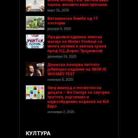
сцена, вискито како причина
март 31, 2026
Витаминска бомба од 17
состојки
јануари 9, 2026
Предновогодишнa зимска
магија на Winter Festival со
многу музика и улична храна
пред СЦ „Борис Трајковски
декември 24, 2025
Денеска почнува петтото
јубилејно издание на SKOPJE
WHISKEY FEST
ноември 6, 2025
Овој викенд е посветен на
децата – Во Скопје се случува
третото, најголемо и
највозбудливо издание на Kid
Expo
октомври 2, 2025
КУЛТУРА