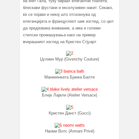
на Мет Гала, туку бираат елегантни тоалети,
блескави фустани и ексклузивен накит. Секако,
ќе се појави и некој што отскокнува од
елеганцијата и францускиот шик изглед, со цел
да предизвика внимание, а има и големи
стилски промашувања како на пример
вчерашниот изглед на Кристен Стјуарт.
Џулиен Мур (Givenchy Couture)
Манекенката Бјанка Балти
Блејк Лајвли (Atelier Versace)
Кристен Данст (Gucci)
Наоми Вотс (Armani Privé)