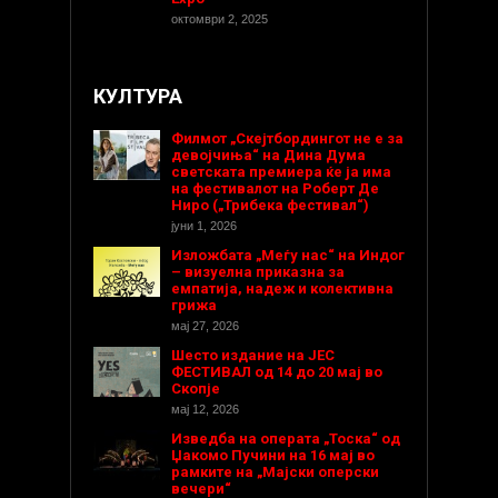
октомври 2, 2025
КУЛТУРА
Филмот „Скејтбордингот не е за
девојчиња“ на Дина Дума
светската премиера ќе ја има
на фестивалот на Роберт Де
Ниро („Трибека фестивал“)
јуни 1, 2026
Изложбата „Меѓу нас“ на Индог
– визуелна приказна за
емпатија, надеж и колективна
грижа
мај 27, 2026
Шесто издание на ЈЕС
ФЕСТИВАЛ од 14 до 20 мај во
Скопје
мај 12, 2026
Изведба на операта „Тоска“ од
Џакомо Пучини на 16 мај во
рамките на „Мајски оперски
вечери“