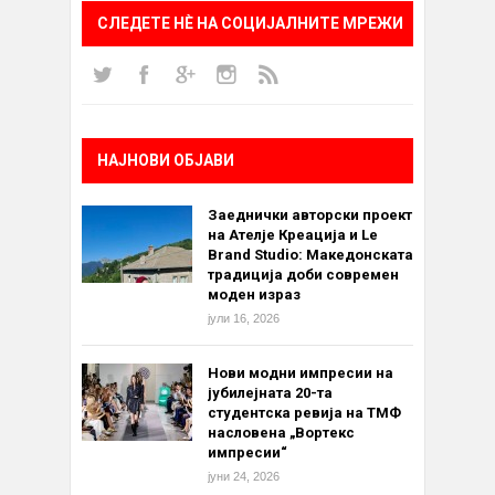
СЛЕДЕТЕ НÈ НА СОЦИЈАЛНИТЕ МРЕЖИ
НАЈНОВИ ОБЈАВИ
Заеднички авторски проект
на Ателје Креација и Le
Brand Studio: Македонската
традиција доби современ
моден израз
јули 16, 2026
Нови модни импресии на
јубилејната 20-та
студентска ревија на ТМФ
насловена „Вортекс
импресии“
јуни 24, 2026