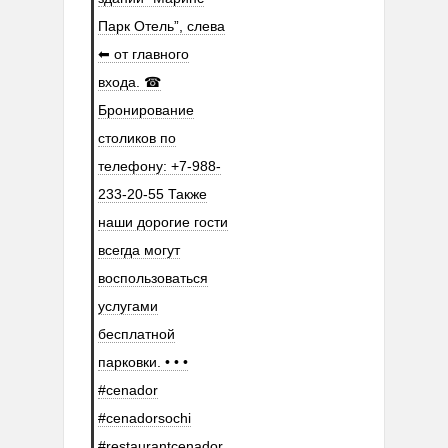
Парк Отель”, слева
⬅ от главного
входа. ☎
Бронирование
столиков по
телефону: +7-988-
233-20-55 Также
наши дорогие гости
всегда могут
воспользоваться
услугами
бесплатной
парковки. • • •
#cenador
#cenadorsochi
#restaurantcenador