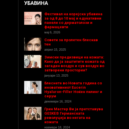
УБАВИНА
Фестивал на корејска убавина
за од 8 до 10 мај и едукативни
панели со дерматолози и
фармацевти
мај 6, 2026
Совети за пролетен блескав
тен
април 15, 2025
Зимски предизвици на кожата:
Како да ја заштитите кожата од
загаден воздух и сув воздух во
затворени простории?
јануари 13, 2025
Блеснете во Новата година со
иновативниот Eucerin
Hyaluron-Filler Ноќен пилинг и
серум
декември 16, 2024
Грин Мастер Ви ја претставува
GESKE® Германската
револуција во негата на
кожата
ноември 18, 2024