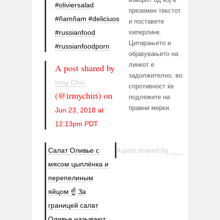
#oliviersalad
преземен текстот
#ñamñam #deliciuos
и поставете
хиперлинк.
#russianfood
Цитирањето и
#russianfoodporn
објавувањето на
линкот е
A post shared by
задолжително, во
Irmy Chiri
спротивност ќе
(@irmychiri) on
подлежите на
правни мерки.
Jun 23, 2018 at
12:13pm PDT
Салат Оливье с
A post shared by
CENADOR
(@ce
мясом цыплёнка и
перепелиным
яйцом ☝ За
границей салат
Оливье называют