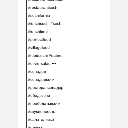
#restaurantsochi
#sochifornia
#lunchsochi #sochi
#lunchtime
#perfectfood
#villagefood
#foodsochi #eatme
#oliviersalad •••
#сенадор
#сенадорсочи
#ресторансенадор
#обедвсочи
#пообедатьвсочи
#вкуснопоесть
#салатоливье
#оливье