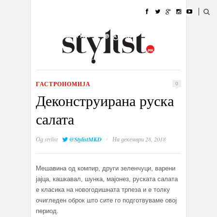
ДОМА
МОДА
СТИЛ
УБАВИНА
ЖИВОТ
КУЛТУРА
@РАБОТА
ГАЛЕРИЈА
ИЗЛОГ
КОНТАКТ
ГАСТРОНОМИЈА
0
Деконструирана руска
салата
·
Од
stylist
@StylistMKD
На декември 28, 2018
Мeшавина од компир, други зеленчуци, варени
јајца, кашкавал, шунка, мајонез, руската салата
е класика на новогодишната трпеза и е толку
очигледен оброк што сите го подготвуваме овој
период.