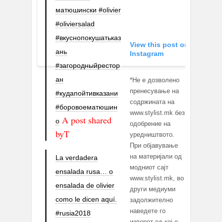
матюшински #olivier
#oliviersalad
#вкуснопокушатьказ
View this post on
ань
Instagram
#загородныйрестор
ан
*Не е дозволено
пренесување на
#кудапойтивказани
содржината на
#боровоематюшин
www.stylist.mk без
A post shared
о
одобрение на
byT
уредништвото.
При објавување
на материјали од
La verdadera
модниот сајт
ensalada rusa… o
www.stylist.mk, во
ensalada de olivier
други медиуми
como le dicen aquí.
задолжително
наведете го
#rusia2018
изворот од кој е