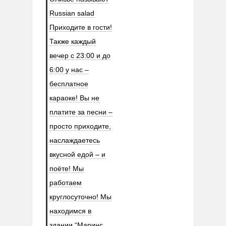
Russian salad
Приходите в гости!
Также каждый
вечер с 23:00 и до
6:00 у нас –
бесплатное
караоке! Вы не
платите за песни –
просто приходите,
наслаждаетесь
вкусной едой – и
поёте! Мы
работаем
круглосуточно! Мы
находимся в
здании “Маринс