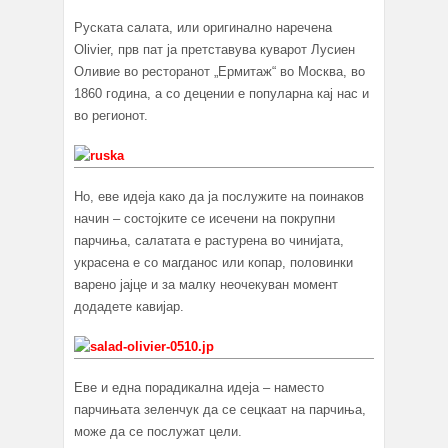
Руската салата, или оригинално наречена
Olivier, прв пат ја претставува куварот Лусиен
Оливие во ресторанот „Eрмитаж“ во Москва, во
1860 година, а со децении е популарна кај нас и
во регионот.
Но, еве идеја како да ја послужите на поинаков
начин – состојките се исечени на покрупни
парчиња, салатата е растурена во чинијата,
украсена е со магданос или копар, половинки
варено јајце и за малку неочекуван момент
додадете кавијар.
Еве и една порадикална идеја – наместо
парчињата зеленчук да се сецкаат на парчиња,
може да се послужат цели.