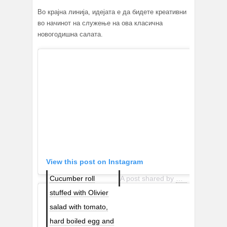
Во крајна линија, идејата е да бидете креативни
во начинот на служење на ова класична
новогодишна салата.
View this post on Instagram
Cucumber roll
A post shared by
Sumus Gourme
stuffed with Olivier
salad with tomato,
hard boiled egg and