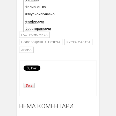
#оливьешка
#вкусноиполезно
#кафесочи
#ресторансочи
ГАСТРОНОМИЈА
НОВОГОДИШНА ТРПЕЗА
РУСКА САЛАТА
ХРАНА
НЕМА КОМЕНТАРИ