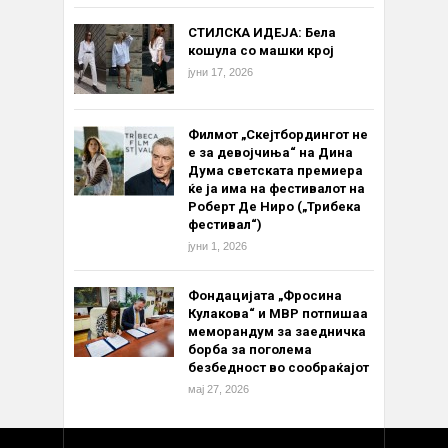
СТИЛСКА ИДЕЈА: Бела
кошула со машки крој
јуни 17, 2026
Филмот „Скејтбордингот не
е за девојчиња“ на Дина
Дума светската премиера
ќе ја има на фестивалот на
Роберт Де Ниро („Трибека
фестивал“)
јуни 1, 2026
Фондацијата „Фросина
Кулакова“ и МВР потпишаа
меморандум за заедничка
борба за поголема
безбедност во сообраќајот
мај 27, 2026