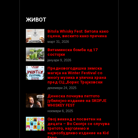
ЖИВОТ
Bitola Whisky Fest: Битола како
сцена, вискито како причина
март 31, 2026
Витаминска бомба од 17
состојки
јануари 9, 2026
Предновогодишнa зимска
магија на Winter Festival со
многу музика и улична храна
пред СЦ „Борис Трајковски
декември 24, 2025
Денеска почнува петтото
јубилејно издание на SKOPJE
WHISKEY FEST
ноември 6, 2025
Овој викенд е посветен на
децата – Во Скопје се случува
третото, најголемо и
највозбудливо издание на Kid
Expo