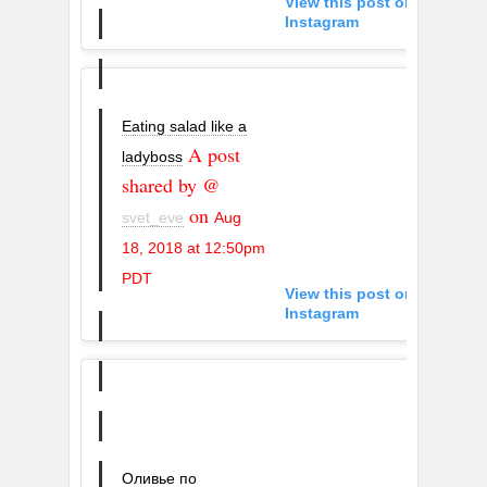
View this post on
Instagram
Eating salad like a
A post
ladyboss
shared by @
on
svet_eve
Aug
18, 2018 at 12:50pm
PDT
View this post on
Instagram
Оливье по