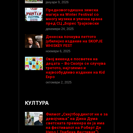
јануари 9, 2026
Предновогодишнa зимска
магија на Winter Festival со
многу музика и улична храна
пред СЦ „Борис Трајковски
декември 24, 2025
Денеска почнува петтото
јубилејно издание на SKOPJE
WHISKEY FEST
ноември 6, 2025
Овој викенд е посветен на
децата – Во Скопје се случува
третото, најголемо и
највозбудливо издание на Kid
Expo
октомври 2, 2025
КУЛТУРА
Филмот „Скејтбордингот не е за
девојчиња“ на Дина Дума
светската премиера ќе ја има
на фестивалот на Роберт Де
Ниро („Трибека фестивал“)