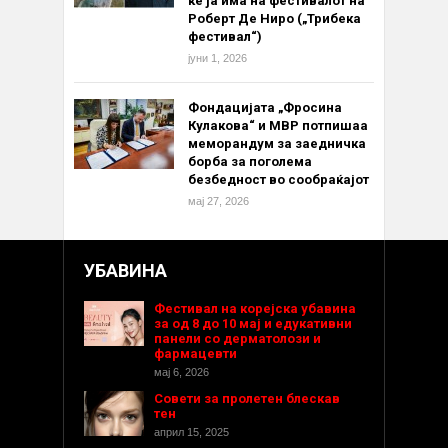
ќе ја има на фестивалот на
Роберт Де Ниро („Трибека
фестивал“)
јуни 1, 2026
Фондацијата „Фросина
Кулакова“ и МВР потпишаа
меморандум за заедничка
борба за поголема
безбедност во сообраќајот
мај 27, 2026
УБАВИНА
Фестивал на корејска убавина
за од 8 до 10 мај и едукативни
панели со дерматолози и
фармацевти
мај 6, 2026
Совети за пролетен блескав
тен
април 15, 2025