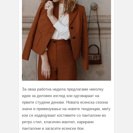
За оваа работна недела предлагаме неколку
идеи за деловен изглед кои одговараат на
првите студени денови. Новата есенска сезона
значи и применување на новите тенденции, меѓу
кои се издвојуваат костимите со панталони во
ретро стил, класичен мантил, карирани
панталони и загасити есенски бои.