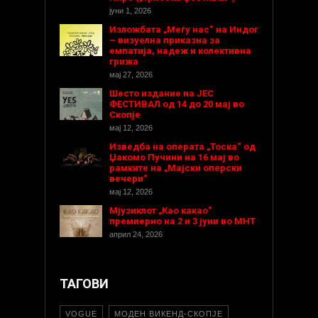
јуни 1, 2026
Изложбата „Меѓу нас“ на Индог
– визуелна приказна за
емпатија, надеж и колективна
грижа
мај 27, 2026
Шесто издание на ЈЕС
ФЕСТИВАЛ од 14 до 20 мај во
Скопје
мај 12, 2026
Изведба на операта „Тоска“ од
Џакомо Пучини на 16 мај во
рамките на „Мајски оперски
вечери“
мај 12, 2026
Мјузиклот „Као какао“
премиерно на 2 и 3 јуни во МНТ
април 24, 2026
ТАГОВИ
VOGUE
МОДЕН ВИКЕНД-СКОПЈЕ