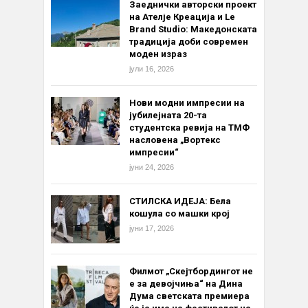
Заеднички авторски проект
на Ателје Креација и Le
Brand Studio: Македонската
традиција доби современ
моден израз
јули 16, 2026
Нови модни импресии на
јубилејната 20-та
студентска ревија на ТМФ
насловена „Вортекс
импресии“
јуни 24, 2026
СТИЛСКА ИДЕЈА: Бела
кошула со машки крој
јуни 17, 2026
Филмот „Скејтбордингот не
е за девојчиња“ на Дина
Дума светската премиера