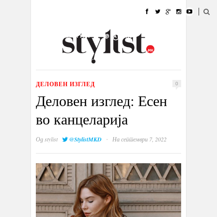
ДОМА
МОДА
СТИЛ
УБАВИНА
ЖИВОТ
КУЛТУРА
@РАБОТА
ГАЛЕРИЈА
ИЗЛОГ
КОНТАКТ
ДЕЛОВЕН ИЗГЛЕД
0
Деловен изглед: Есен
во канцеларија
·
Од
stylist
@StylistMKD
На септември 7, 2022