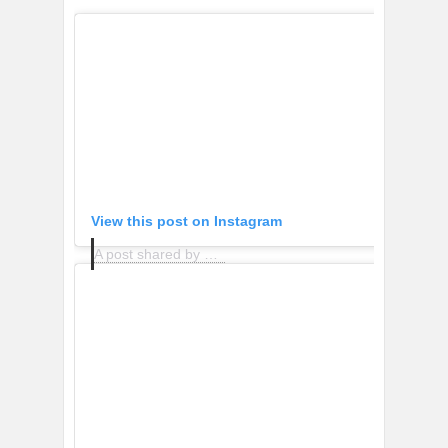
View this post on Instagram
A post shared by Sara (@collagevintage)
on
Sep 24, 2