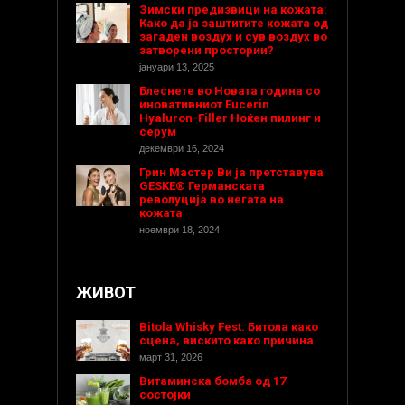
Зимски предизвици на кожата:
Како да ја заштитите кожата од
загаден воздух и сув воздух во
затворени простории?
јануари 13, 2025
Блеснете во Новата година со
иновативниот Eucerin
Hyaluron-Filler Ноќен пилинг и
серум
декември 16, 2024
Грин Мастер Ви ја претставува
GESKE® Германската
револуција во негата на
кожата
ноември 18, 2024
ЖИВОТ
Bitola Whisky Fest: Битола како
сцена, вискито како причина
март 31, 2026
Витаминска бомба од 17
состојки