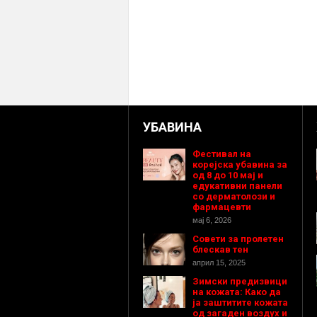
УБАВИНА
Фестивал на
корејска убавина за
од 8 до 10 мај и
едукативни панели
со дерматолози и
фармацевти
мај 6, 2026
Совети за пролетен
блескав тен
април 15, 2025
Зимски предизвици
на кожата: Како да
ја заштитите кожата
од загаден воздух и