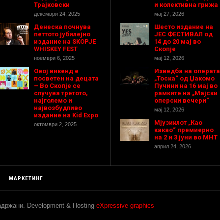
Трајковски
и колективна грижа
декември 24, 2025
мај 27, 2026
Денеска почнува
Шесто издание на
петтото јубилејно
ЈЕС ФЕСТИВАЛ од
издание на SKOPJE
14 до 20 мај во
WHISKEY FEST
Скопје
ноември 6, 2025
мај 12, 2026
Овој викенд е
Изведба на операта
посветен на децата
„Тоска“ од Џакомо
– Во Скопје се
Пучини на 16 мај во
случува третото,
рамките на „Мајски
најголемо и
оперски вечери“
највозбудливо
мај 12, 2026
издание на Kid Expo
Мјузиклот „Као
октомври 2, 2025
какао“ премиерно
на 2 и 3 јуни во МНТ
април 24, 2026
МАРКЕТИНГ
задржани. Development & Hosting
eXpressive graphics