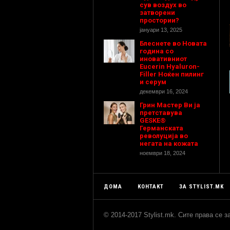
сув воздух во
затворени
простории?
јануари 13, 2025
Блеснете во Новата
година со
иновативниот
Eucerin Hyaluron-
Filler Ноќен пилинг
и серум
декември 16, 2024
Грин Мастер Ви ја
претставува
GESKE®
Германската
револуција во
негата на кожата
ноември 18, 2024
ДОМА
КОНТАКТ
ЗА STYLIST.MK
© 2014-2017 Stylist.mk. Сите права се 