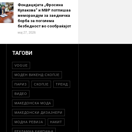
Фондацијата „Фросина
Кулакова“ и МВР потпишаа
меморандум за заедничка
борба за поголема
безбедност во сообраќајот
мај 27, 2026
ТАГОВИ
VOGUE
МОДЕН ВИКЕНД-СКОПЈЕ
ПАРИЗ
СКОПЈЕ
ТРЕНД
ВИДЕО
МАКЕДОНСКА МОДА
МАКЕДОНСКИ ДИЗАЈНЕРИ
МОДНА РЕВИЈА
НАКИТ
РЕКЛАМНА КАМПАЊА