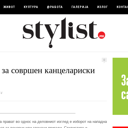
ЖИВОТ
КУЛТУРА
@РАБОТА
ГАЛЕРИЈА
ИЗЛОГ
КОНТА
0
за совршен канцелариски
14
а прават во однос на деловниот изглед е изборот на нападна
аат за вечерни или свечени пригоди. Стилистите и