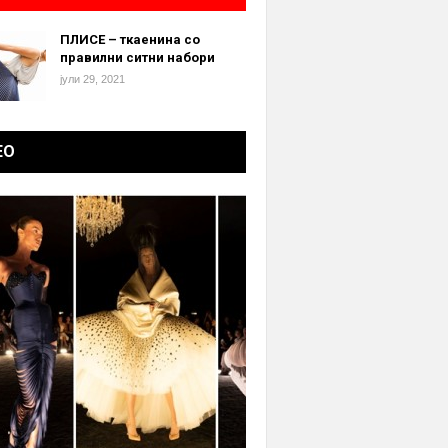
ПЛИСЕ – ткаенина со
правилни ситни набори
јули 29, 2021
ЕО