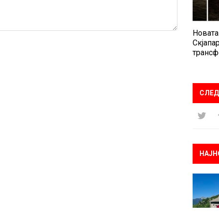
Новата
Скјапар
трансф
СЛЕД
НАЈН