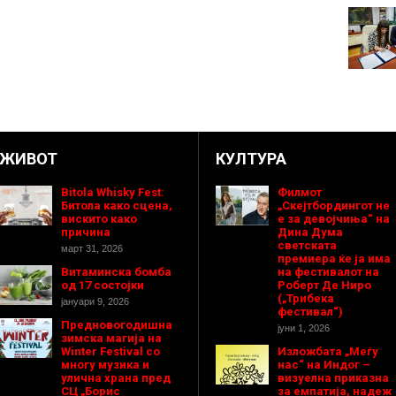
ЖИВОТ
КУЛТУРА
Bitola Whisky Fest:
Филмот
Битола како сцена,
„Скејтбордингот не
вискито како
е за девојчиња“ на
причина
Дина Дума
светската
март 31, 2026
премиера ќе ја има
Витаминска бомба
на фестивалот на
од 17 состојки
Роберт Де Ниро
(„Трибека
јануари 9, 2026
фестивал“)
Предновогодишнa
јуни 1, 2026
зимска магија на
Winter Festival со
Изложбата „Меѓу
многу музика и
нас“ на Индог –
улична храна пред
визуелна приказна
СЦ „Борис
за емпатија, надеж