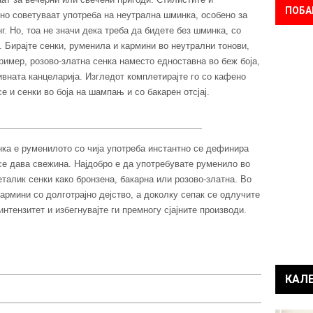
ПОБА
ано советуваат употреба на неутрална шминка, особено за
. Но, тоа не значи дека треба да бидете без шминка, со
. Бирајте сенки, руменила и кармини во неутрални тонови,
пример, розово-златна сенка наместо едноставна во беж боја,
тивната канцеларија. Изгледот комплетирајте го со кафено
 и сенки во боја на шампањ и со бакарен отсјај.
ка е руменилото со чија употреба инстантно се дефинира
 се дава свежина. Најдобро е да употребувате руменило во
металик сенки како бронзена, бакарна или розово-златна. Во
кармини со долготрајно дејство, а доколку сепак се одлучите
нтензитет и избегнувајте ги премногу сјајните производи.
КАЛ