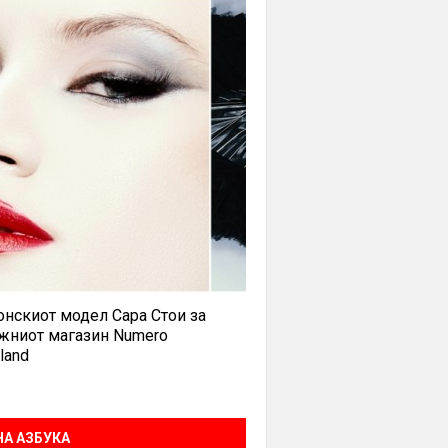
нскиот модел Сара Стои за
жниот магазин Numero
land
А АЗБУКА