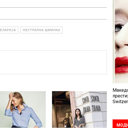
ЦЕЛАРИЈА
НЕУТРАЛНА ШМИНКА
Македо
прести
Switzer
МОДН