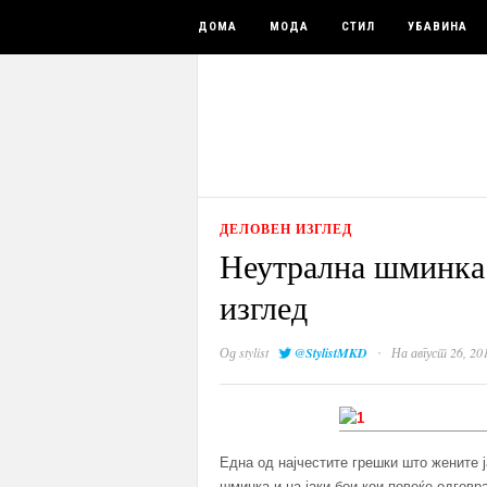
ДОМА
МОДА
СТИЛ
УБАВИНА
ДЕЛОВЕН ИЗГЛЕД
Неутрална шминка 
изглед
·
Од
stylist
@StylistMKD
На август 26, 20
Една од најчестите грешки што жените ј
шминка и на јаки бои кои повеќе одговр