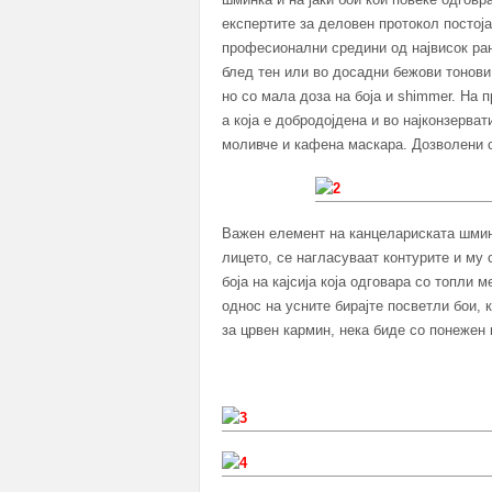
експертите за деловен протокол постој
професионални средини од највисок ранг
блед тен или во досадни бежови тонови
но со мала доза на боја и shimmer. На 
а која е добродојдена и во најконзерва
моливче и кафена маскара. Дозволени се
Важен елемент на канцелариската шмин
лицето, се нагласуваат контурите и му
боја на кајсија која одговара со топли 
однос на усните бирајте посветли бои, 
за црвен кармин, нека биде со понежен и