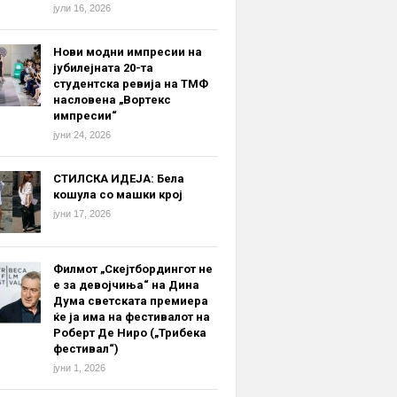
јули 16, 2026
Нови модни импресии на
јубилејната 20-та
студентска ревија на ТМФ
насловена „Вортекс
импресии“
јуни 24, 2026
СТИЛСКА ИДЕЈА: Бела
кошула со машки крој
јуни 17, 2026
Филмот „Скејтбордингот не
е за девојчиња“ на Дина
Дума светската премиера
ќе ја има на фестивалот на
Роберт Де Ниро („Трибека
фестивал“)
јуни 1, 2026