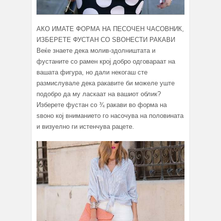
АКО ИМАТЕ ФОРМА НА ПЕСОЧЕН ЧАСОВНИК,
ИЗБЕРЕТЕ ФУСТАН СО ЅВОНЕСТИ РАКАВИ
Веќе знаете дека молив-здолништата и
фустаните со рамен крој добро одговараат на
вашата фигура, но дали некогаш сте
размислувале дека ракавите би можеле уште
подобро да му ласкаат на вашиот облик?
Изберете фустан со ¾ ракави во форма на
ѕвоно кој вниманието го насочува на половината
и визуелно ги истенчува рацете.