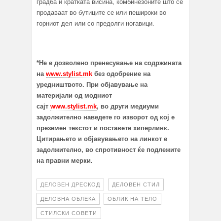
градба и кратката висина, комбинезоните што се
продаваат во бутиците се или пешироки во
горниот дел или со предолги ногавици.
*Не е дозволено пренесување на содржината
на
www.stylist.mk
без одобрение на
уредништвото. При објавување на
материјали од модниот
сајт
www.stylist.mk
, во други медиуми
задолжително наведете го изворот од кој е
преземен текстот и поставете хиперлинк.
Цитирањето и објавувањето на линкот е
задолжително, во спротивност ќе подлежите
на правни мерки.
ДЕЛОВЕН ДРЕСКОД
ДЕЛОВЕН СТИЛ
ДЕЛОВНА ОБЛЕКА
ОБЛИК НА ТЕЛО
СТИЛСКИ СОВЕТИ