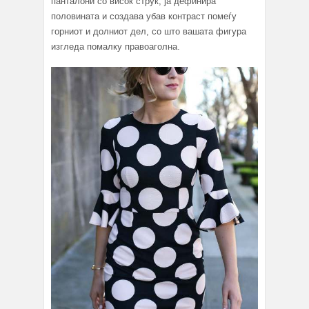
панталони со висок струк, ја дефинира
половината и создава убав контраст помеѓу
горниот и долниот дел, со што вашата фигура
изгледа помалку правоаголна.