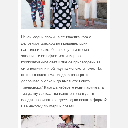
Некои модни парчиња се класика кога е
деловниот дрескод во прашање, црни
панталони, сако, бела кошула и молив-
здолниште се најчестиот избор во
корпоративниот свет и тие се прилагодени за
сите величини и облици на женското тело. Но,
што кога сакате малку да ја разиграте
деловната облека и да вметнете нешто
трендовско? Како да изберете нови парчиња, а
тие да му ласкаат на вашето тело и да ги
следат правилата за дрескoд во вашата фирма?
Еве неколку примери и совети.