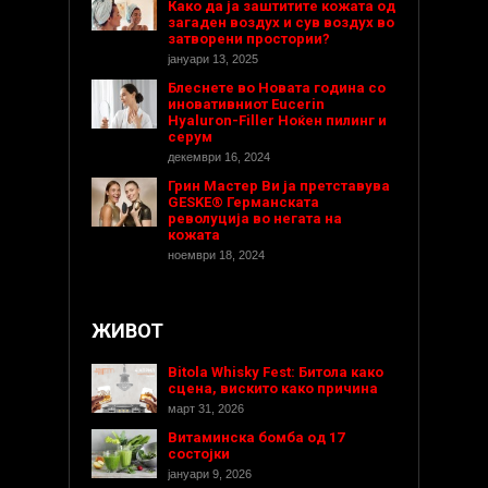
Како да ја заштитите кожата од
загаден воздух и сув воздух во
затворени простории?
јануари 13, 2025
Блеснете во Новата година со
иновативниот Eucerin
Hyaluron-Filler Ноќен пилинг и
серум
декември 16, 2024
Грин Мастер Ви ја претставува
GESKE® Германската
револуција во негата на
кожата
ноември 18, 2024
ЖИВОТ
Bitola Whisky Fest: Битола како
сцена, вискито како причина
март 31, 2026
Витаминска бомба од 17
состојки
јануари 9, 2026