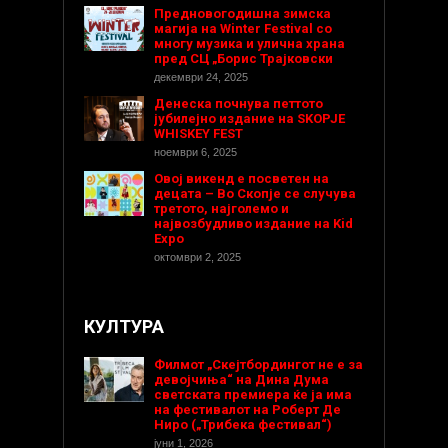
Предновогодишнa зимска
магија на Winter Festival со
многу музика и улична храна
пред СЦ „Борис Трајковски
декември 24, 2025
Денеска почнува петтото
јубилејно издание на SKOPJE
WHISKEY FEST
ноември 6, 2025
Овој викенд е посветен на
децата – Во Скопје се случува
третото, најголемо и
највозбудливо издание на Kid
Expo
октомври 2, 2025
КУЛТУРА
Филмот „Скејтбордингот не е за
девојчиња“ на Дина Дума
светската премиера ќе ја има
на фестивалот на Роберт Де
Ниро („Трибека фестивал“)
јуни 1, 2026