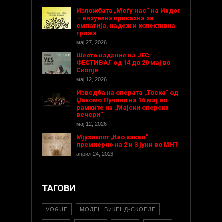
Изложбата „Меѓу нас“ на Индог
– визуелна приказна за
емпатија, надеж и колективна
грижа
мај 27, 2026
Шесто издание на ЈЕС
ФЕСТИВАЛ од 14 до 20 мај во
Скопје
мај 12, 2026
Изведба на операта „Тоска“ од
Џакомо Пучини на 16 мај во
рамките на „Мајски оперски
вечери“
мај 12, 2026
Мјузиклот „Као какао“
премиерно на 2 и 3 јуни во МНТ
април 24, 2026
ТАГОВИ
VOGUE
МОДЕН ВИКЕНД-СКОПЈЕ