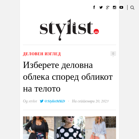
ДОМА
МОДА
СТИЛ
УБАВИНА
ЖИВОТ
КУЛТУРА
@РАБОТА
ГАЛЕРИЈА
ИЗЛОГ
КОНТАКТ
ДЕЛОВЕН ИЗГЛЕД
0
Изберете деловна
облека според обликот
на телото
·
Од
stylist
@StylistMKD
На септември 20, 2023