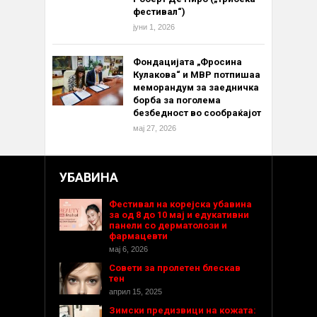
фестивал“)
јуни 1, 2026
Фондацијата „Фросина
Кулакова“ и МВР потпишаа
меморандум за заедничка
борба за поголема
безбедност во сообраќајот
мај 27, 2026
УБАВИНА
Фестивал на корејска убавина
за од 8 до 10 мај и едукативни
панели со дерматолози и
фармацевти
мај 6, 2026
Совети за пролетен блескав
тен
април 15, 2025
Зимски предизвици на кожата: