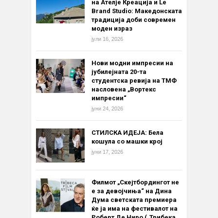
на Ателје Креација и Le
Brand Studio: Македонската
традиција доби современ
моден израз
јули 16, 2026
Нови модни импресии на
јубилејната 20-та
студентска ревија на ТМФ
насловена „Вортекс
импресии“
јуни 24, 2026
СТИЛСКА ИДЕЈА: Бела
кошула со машки крој
јуни 17, 2026
Филмот „Скејтбордингот не
е за девојчиња“ на Дина
Дума светската премиера
ќе ја има на фестивалот на
Роберт Де Ниро („Трибека