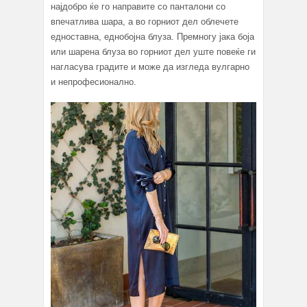
најдобро ќе го направите со панталони со
впечатлива шара, а во горниот дел облечете
едноставна, еднобојна блуза. Премногу јака боја
или шарена блуза во горниот дел уште повеќе ги
нагласува градите и може да изгледа вулгарно
и непрофесионално.