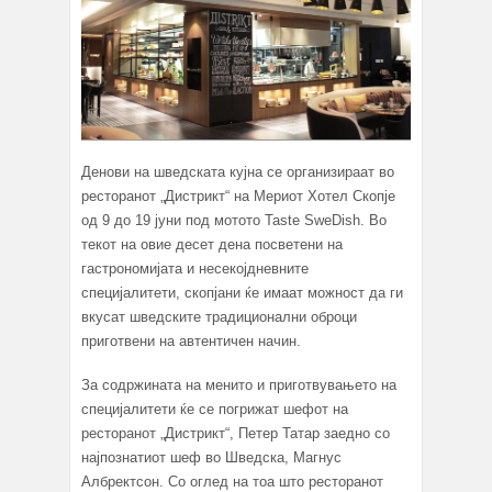
Денови на шведската кујна се организираат во
ресторанот „Дистрикт“ на Мериот Хотел Скопје
од 9 до 19 јуни под мотото Taste SweDish. Во
текот на овие десет дена посветени на
гастрономијата и несекојдневните
специјалитети, скопјани ќе имаат можност да ги
вкусат шведските традиционални оброци
приготвени на автентичен начин.
За содржината на менито и приготвувањето на
специјалитети ќе се погрижат шефот на
ресторанот „Дистрикт“, Петер Татар заедно со
најпознатиот шеф во Шведска, Магнус
Албректсон. Со оглед на тоа што ресторанот