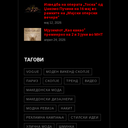
Изведба на операта „Тоска“ од
Џакомо Пучини на 16 мај во
рамките на „Мајски оперски
вечери“
мај 12, 2026
Мјузиклот „Као какао“
премиерно на 2 и 3 јуни во МНТ
април 24, 2026
ТАГОВИ
VOGUE
МОДЕН ВИКЕНД-СКОПЈЕ
ПАРИЗ
СКОПЈЕ
ТРЕНД
ВИДЕО
МАКЕДОНСКА МОДА
МАКЕДОНСКИ ДИЗАЈНЕРИ
МОДНА РЕВИЈА
НАКИТ
РЕКЛАМНА КАМПАЊА
СТИЛСКИ ИДЕИ
УЛИЧНА МОДА
ШМИНКА