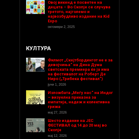
Овој викенд е посветен на
децата – Во Скопје се случува
третото, најголемо и
највозбудливо издание на Kid
Expo
октомври 2, 2025
КУЛТУРА
Филмот „Скејтбордингот не е за
девојчиња“ на Дина Дума
светската премиера ќе ја има
на фестивалот на Роберт Де
Ниро („Трибека фестивал“)
јуни 1, 2026
Изложбата „Меѓу нас“ на Индог
– визуелна приказна за
емпатија, надеж и колективна
грижа
мај 27, 2026
Шесто издание на ЈЕС
ФЕСТИВАЛ од 14 до 20 мај во
Скопје
мај 12, 2026