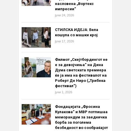
насловена „Вортекс
импресии“
јуни 24, 2026
СТИЛСКА ИДЕЈА: Бела
кошула со машки крој
јуни 17, 2026
Филмот „Скејтбордингот не
е за девојчиња“ на Дина
Дума светската премиера
ќе ја има на фестивалот на
Роберт Де Ниро („Трибека
фестивал“)
јуни 1, 2026
Фондацијата „Фросина
Кулакова“ и МВР потпишаа
меморандум за заедничка
борба за поголема
безбедност во сообраќајот