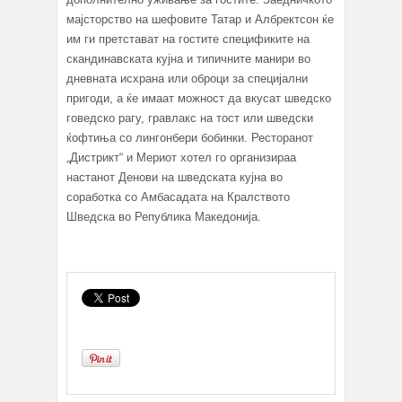
мајсторство на шефовите Татар и Албректсон ќе
им ги претстават на гостите спецификите на
скандинавската кујна и типичните манири во
дневната исхрана или оброци за специјални
пригоди, а ќе имаат можност да вкусат шведско
говедско рагу, гравлакс на тост или шведски
ќофтиња со лингонбери бобинки. Ресторанот
„Дистрикт“ и Мериот хотел го организираа
настанот Денови на шведската кујна во
соработка со Амбасадата на Кралството
Шведска во Република Македонија.