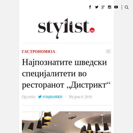
ДОМА
МОДА
СТИЛ
УБАВИНА
ЖИВОТ
КУЛТУРА
@РАБОТА
ГАЛЕРИЈА
ИЗЛОГ
КОНТАКТ
ГАСТРОНОМИЈА
0
Најпознатите шведски
специјалитети во
ресторанот „Дистрикт“
·
Од
stylist
@StylistMKD
На јуни 9, 2016