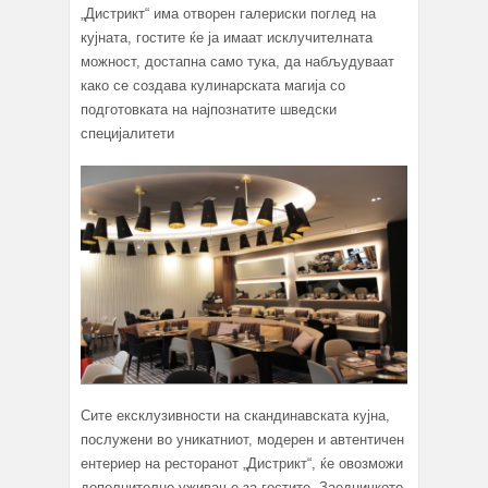
„Дистрикт“ има отворен галериски поглед на
кујната, гостите ќе ја имаат исклучителната
можност, достапна само тука, да набљудуваат
како се создава кулинарската магија со
подготовката на најпознатите шведски
специјалитети
Сите ексклузивности на скандинавската кујна,
послужени во уникатниот, модерен и автентичен
ентериер на ресторанот „Дистрикт“, ќе овозможи
дополнително уживање за гостите. Заедничкото