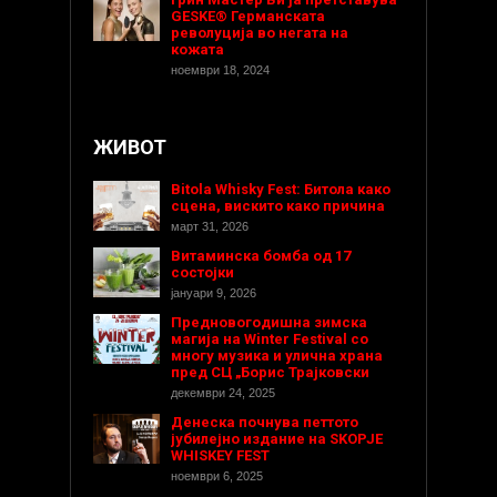
GESKE® Германската
револуција во негата на
кожата
ноември 18, 2024
ЖИВОТ
Bitola Whisky Fest: Битола како
сцена, вискито како причина
март 31, 2026
Витаминска бомба од 17
состојки
јануари 9, 2026
Предновогодишнa зимска
магија на Winter Festival со
многу музика и улична храна
пред СЦ „Борис Трајковски
декември 24, 2025
Денеска почнува петтото
јубилејно издание на SKOPJE
WHISKEY FEST
ноември 6, 2025