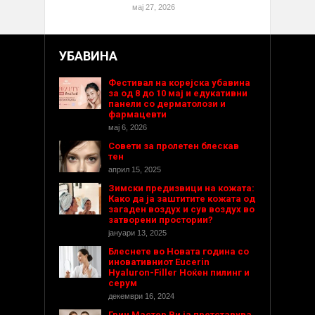
мај 27, 2026
УБАВИНА
Фестивал на корејска убавина
за од 8 до 10 мај и едукативни
панели со дерматолози и
фармацевти
мај 6, 2026
Совети за пролетен блескав
тен
април 15, 2025
Зимски предизвици на кожата:
Како да ја заштитите кожата од
загаден воздух и сув воздух во
затворени простории?
јануари 13, 2025
Блеснете во Новата година со
иновативниот Eucerin
Hyaluron-Filler Ноќен пилинг и
серум
декември 16, 2024
Грин Мастер Ви ја претставува