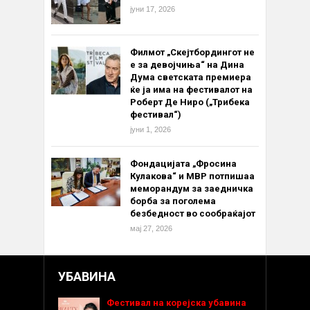
јуни 17, 2026
Филмот „Скејтбордингот не
е за девојчиња“ на Дина
Дума светската премиера
ќе ја има на фестивалот на
Роберт Де Ниро („Трибека
фестивал“)
јуни 1, 2026
Фондацијата „Фросина
Кулакова“ и МВР потпишаа
меморандум за заедничка
борба за поголема
безбедност во сообраќајот
мај 27, 2026
УБАВИНА
Фестивал на корејска убавина