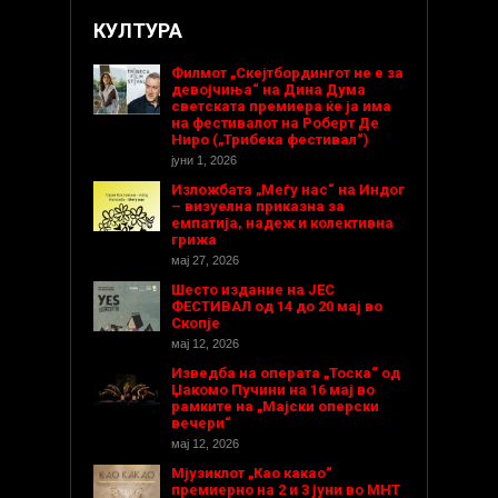
КУЛТУРА
Филмот „Скејтбордингот не е за
девојчиња“ на Дина Дума
светската премиера ќе ја има
на фестивалот на Роберт Де
Ниро („Трибека фестивал“)
јуни 1, 2026
Изложбата „Меѓу нас“ на Индог
– визуелна приказна за
емпатија, надеж и колективна
грижа
мај 27, 2026
Шесто издание на ЈЕС
ФЕСТИВАЛ од 14 до 20 мај во
Скопје
мај 12, 2026
Изведба на операта „Тоска“ од
Џакомо Пучини на 16 мај во
рамките на „Мајски оперски
вечери“
мај 12, 2026
Мјузиклот „Као какао“
премиерно на 2 и 3 јуни во МНТ