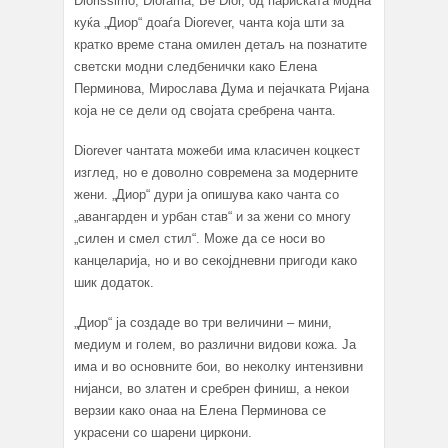
Diorissimo, Diorama, Be Dior, од париската модна
куќа „Диор“ доаѓа Diorever, чанта која шти за
кратко време стана омилен детаљ на познатите
светски модни следбенички како Елена
Перминова, Мирослава Дума и пејачката Ријана
која не се дели од својата сребрена чанта.
Diorever чантата можеби има класичен коцкест
изглед, но е доволно современа за модерните
жени. „Диор“ дури ја опишува како чанта со
„авангарден и урбан став“ и за жени со многу
„силен и смел стил“. Може да се носи во
канцеларија, но и во секојдневни пригоди како
шик додаток.
„Диор“ ја создаде во три величини – мини,
медиум и голем, во различни видови кожа. Ја
има и во основните бои, во неколку интензивни
нијанси, во златен и сребрен финиш, а некои
верзии како онаа на Елена Перминова се
украсени со шарени циркони.