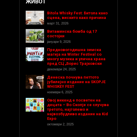
ЖИВОТ
Bitola Whisky Fest: Битола како
сцена, вискито како причина
март 31, 2026
Витаминска бомба од 17
состојки
јануари 9, 2026
Предновогодишнa зимска
магија на Winter Festival со
многу музика и улична храна
пред СЦ „Борис Трајковски
декември 24, 2025
Денеска почнува петтото
јубилејно издание на SKOPJE
WHISKEY FEST
ноември 6, 2025
Овој викенд е посветен на
децата – Во Скопје се случува
третото, најголемо и
највозбудливо издание на Kid
Expo
октомври 2, 2025