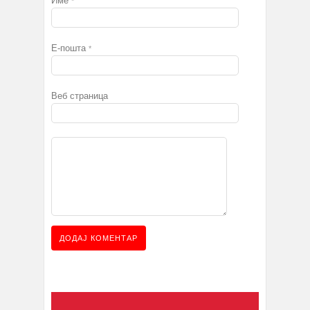
Име
*
Е-пошта
*
Веб страница