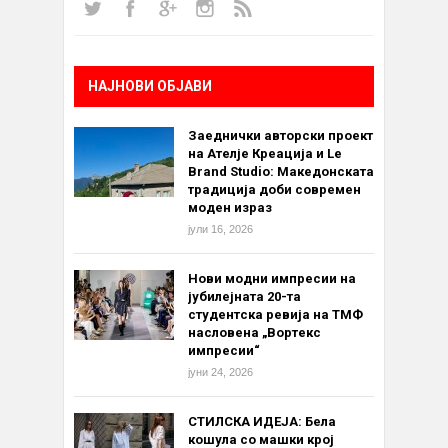
НАЈНОВИ ОБЈАВИ
Заеднички авторски проект
на Ателје Креација и Le
Brand Studio: Македонската
традиција доби современ
моден израз
јули 16, 2026
Нови модни импресии на
јубилејната 20-та
студентска ревија на ТМФ
насловена „Вортекс
импресии“
јуни 24, 2026
СТИЛСКА ИДЕЈА: Бела
кошула со машки крој