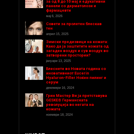
за од 8 до 10 мај и едукативни
панели со дерматолози и
фармацевти
мај 6, 2026
Совети за пролетен блескав
тен
април 15, 2025
Зимски предизвици на кожата:
Како да ја заштитите кожата од
загаден воздух и сув воздух во
затворени простории?
јануари 13, 2025
Блеснете во Новата година со
иновативниот Eucerin
Hyaluron-Filler Ноќен пилинг и
серум
декември 16, 2024
Грин Мастер Ви ја претставува
GESKE® Германската
револуција во негата на
кожата
ноември 18, 2024