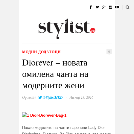
ДОМА
МОДА
СТИЛ
УБАВИНА
ЖИВОТ
КУЛТУРА
@РАБОТА
ГАЛЕРИЈА
ИЗЛОГ
КОНТАКТ
МОДНИ ДОДАТОЦИ
0
Diorever – новата
омилена чанта на
модерните жени
·
Од
stylist
@StylistMKD
На мај 13, 2016
После моделите на чанти наречени Lady Dior,