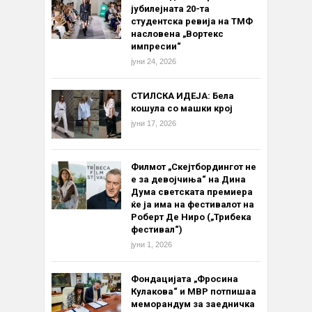
јубилејната 20-та
студентска ревија на ТМФ
насловена „Вортекс
импресии“
јуни 24, 2026
СТИЛСКА ИДЕЈА: Бела
кошула со машки крој
јуни 17, 2026
Филмот „Скејтбордингот не
е за девојчиња“ на Дина
Дума светската премиера
ќе ја има на фестивалот на
Роберт Де Ниро („Трибека
фестивал“)
јуни 1, 2026
Фондацијата „Фросина
Кулакова“ и МВР потпишаа
меморандум за заедничка