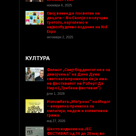
ноември 6, 2025
Овој викенд е посветен на
децата – Во Скопје се случува
третото, најголемо и
највозбудливо издание на Kid
Expo
октомври 2, 2025
КУЛТУРА
Филмот „Скејтбордингот не е за
девојчиња“ на Дина Дума
светската премиера ќе ја има
на фестивалот на Роберт Де
Ниро („Трибека фестивал“)
јуни 1, 2026
Изложбата „Меѓу нас“ на Индог
– визуелна приказна за
емпатија, надеж и колективна
грижа
мај 27, 2026
Шесто издание на ЈЕС
ФЕСТИВАЛ од 14 до 20 мај во