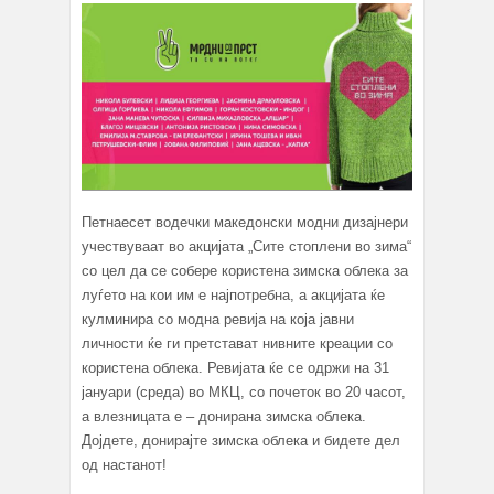
Петнаесет водечки македонски модни дизајнери
учествуваат во акцијата „Сите стоплени во зима“
со цел да се собере користена зимска облека за
луѓето на кои им е најпотребна, а акцијата ќе
кулминира со модна ревија на која јавни
личности ќе ги претстават нивните креации со
користена облека. Ревијата ќе се одржи на 31
јануари (среда) во МКЦ, со почеток во 20 часот,
а влезницата е – донирана зимска облека.
Дојдете, донирајте зимска облека и бидете дел
од настанот!