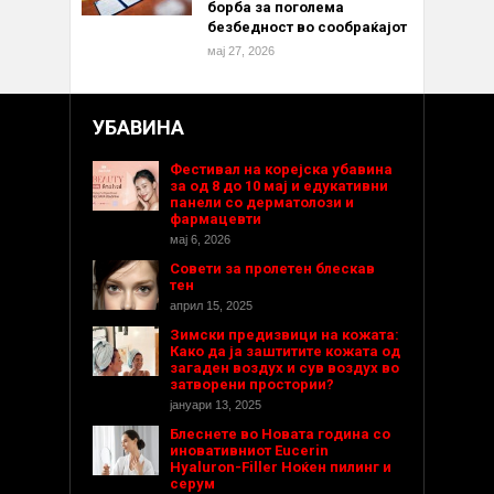
борба за поголема
безбедност во сообраќајот
мај 27, 2026
УБАВИНА
Фестивал на корејска убавина
за од 8 до 10 мај и едукативни
панели со дерматолози и
фармацевти
мај 6, 2026
Совети за пролетен блескав
тен
април 15, 2025
Зимски предизвици на кожата:
Како да ја заштитите кожата од
загаден воздух и сув воздух во
затворени простории?
јануари 13, 2025
Блеснете во Новата година со
иновативниот Eucerin
Hyaluron-Filler Ноќен пилинг и
серум