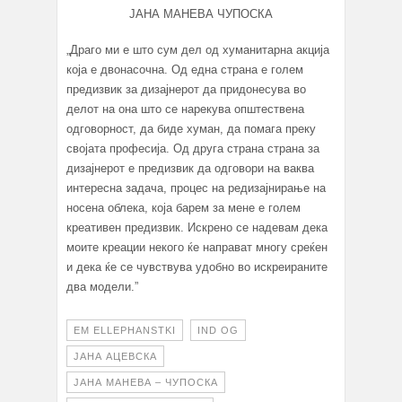
ЈАНА МАНЕВА ЧУПОСКА
„Драго ми е што сум дел од хуманитарна акција
која е двонасочна. Од една страна е голем
предизвик за дизајнерот да придонесува во
делот на она што се нарекува општествена
одговорност, да биде хуман, да помага преку
својата професија. Од друга страна страна за
дизајнерот е предизвик да одговори на ваква
интересна задача, процес на редизајнирање на
носена облека, која барем за мене е голем
креативен предизвик. Искрено се надевам дека
моите креации некого ќе направат многу среќен
и дека ќе се чувствува удобно во искреираните
два модели.”
EM ELLEPHANSTKI
IND OG
ЈАНА АЦЕВСКА
ЈАНА МАНЕВА – ЧУПОСКА