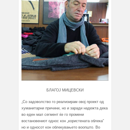
БЛАГОЈ МИЦЕВСКИ
„Со задоволство го реализирам овој проект од
хуманитарни причини, но и заради надежта дека
во еден мал сегмент ќе го промени
востановениот однос кон „користената облека”
но и односот кон облекувањето воопшто. Во