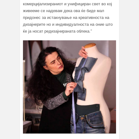
комерцијализираниот и унифициран свет во кој
живееме се надевам дека ова ќе биде мал
придонес за истакнување на креативноста на
дизајнерите но и индивидуалноста на оние што
ќе ја носат редизајнираната облека.“