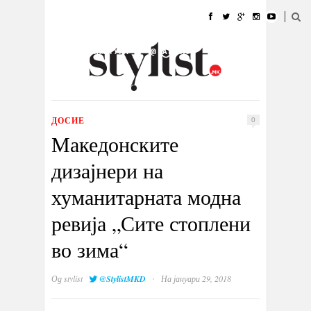
ДОМА
МОДА
СТИЛ
УБАВИНА
ЖИВОТ
КУЛТУРА
@РАБОТА
ГАЛЕРИЈА
ИЗЛОГ
КОНТАКТ
ДОСИЕ
0
Македонските
дизајнери на
хуманитарната модна
ревија „Сите стоплени
во зима“
·
Од
stylist
@StylistMKD
На јануари 29, 2018