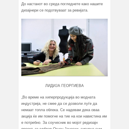
До настанот во среда погледнете како нашите
дизајнери се подотвуваат за ревијата.
ЛИДИЈА ГЕОРГИЕВА
„Во време на хиперпродукција во модната
индустрија, не смее да се дозволи луѓе да
немаат топла облека. Се надевам дека оваа
акција ќе им помогне на тие на кои навистина им
е потребно. За соучесник во мојот редизајн
проект, го одбрав Огнен Јанески, сигурна сум