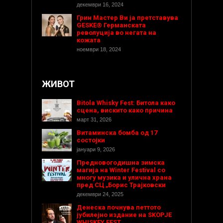
декември 16, 2024
Грин Мастер Ви ја претставува
GESKE® Германската
револуција во негата на
кожата
ноември 18, 2024
ЖИВОТ
Bitola Whisky Fest: Битола како
сцена, вискито како причина
март 31, 2026
Витаминска бомба од 17
состојки
јануари 9, 2026
Предновогодишнa зимска
магија на Winter Festival со
многу музика и улична храна
пред СЦ „Борис Трајковски
декември 24, 2025
Денеска почнува петтото
јубилејно издание на SKOPJE
WHISKEY FEST