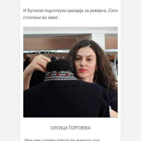
И Булески подготвува креација за ревијата „Сите
стоплени во зима“.
ОЛГИЦА ЃОРГИЕВА
„Има две големи работи во животот кои