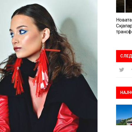
Новата
Скјапар
трансф
СЛЕД
НАЈН