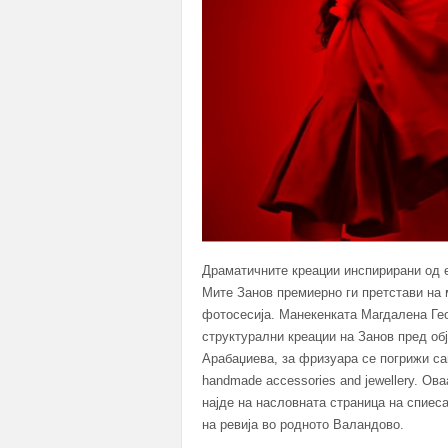
Драматичните креации инспирирани од
Мите Занов премиерно ги претстави на м
фотосесија. Манекенката Магдалена Гео
структурални креации на Занов пред об
Арабаџиева, за фризуара се погрижи сам
handmade accessories and jewellery. Ов
најде на насловната страница на спиеса
на ревија во родното Валандово.