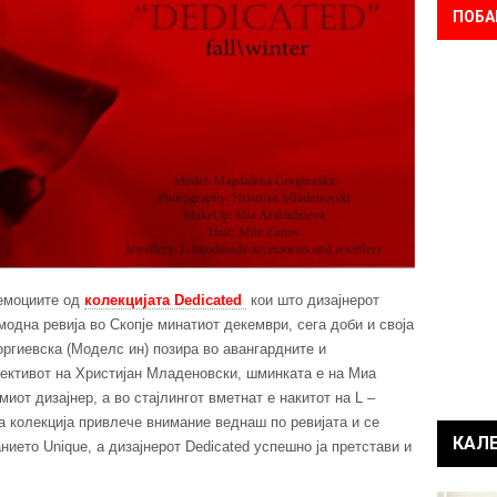
ПОБА
 емоциите од
колекцијата Dedicated
кои што дизајнерот
одна ревија во Скопје минатиот декември, сега доби и своја
ргиевска (Моделс ин) позира во авангардните и
јективот на Христијан Младеновски, шминката е на Миа
иот дизајнер, а во стајлингот вметнат е накитот на L –
аа колекција привлече внимание веднаш по ревијата и се
КАЛ
нието Unique, а дизајнерот Dedicated успешно ја претстави и