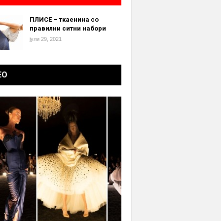
ПЛИСЕ – ткаенина со
правилни ситни набори
јули 29, 2021
ЕО