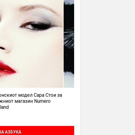
нскиот модел Сара Стои за
жниот магазин Numero
land
А АЗБУКА