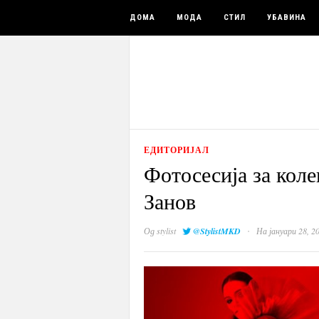
ДОМА
МОДА
СТИЛ
УБАВИНА
ЕДИТОРИЈАЛ
Фотосесија за коле
Занов
·
Од
stylist
@StylistMKD
На јануари 28, 2