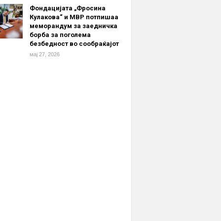
Фондацијата „Фросина
Кулакова“ и МВР потпишаа
меморандум за заедничка
борба за поголема
безбедност во сообраќајот
мај 27, 2026