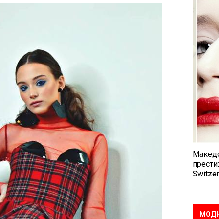
Македо
прести
Switzer
МОДН