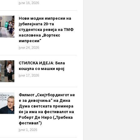
јули 16, 2026
Нови модни импресии на
јубилејната 20-та
студентска ревија на ТМФ
насловена „Вортекс
импресии“
јуни 24, 2026
СТИЛСКА ИДЕЈА: Бела
кошула со машки крој
јуни 17, 2026
Филмот „Скејтбордингот не
е за девојчиња“ на Дина
Дума светската премиера
ќе ја има на фестивалот на
Роберт Де Ниро („Трибека
фестивал“)
јуни 1, 2026