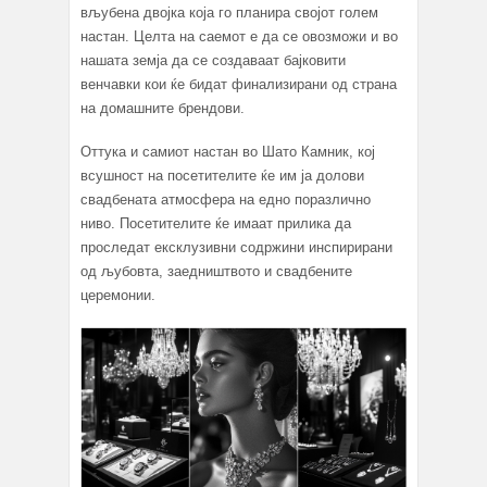
вљубена двојка која го планира својот голем
настан. Целта на саемот е да се овозможи и во
нашата земја да се создаваат бајковити
венчавки кои ќе бидат финализирани од страна
на домашните брендови.
Оттука и самиот настан во Шато Камник, кој
всушност на посетителите ќе им ја долови
свадбената атмосфера на едно поразлично
ниво. Посетителите ќе имаат прилика да
проследат ексклузивни содржини инспирирани
од љубовта, заедништвото и свадбените
церемонии.