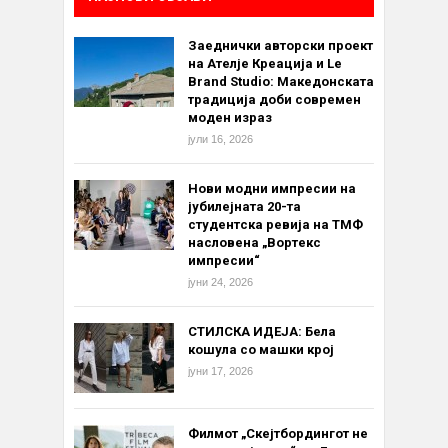
Заеднички авторски проект
на Ателје Креација и Le
Brand Studio: Македонската
традиција доби современ
моден израз
јули 16, 2026
Нови модни импресии на
јубилејната 20-та
студентска ревија на ТМФ
насловена „Вортекс
импресии“
јуни 24, 2026
СТИЛСКА ИДЕЈА: Бела
кошула со машки крој
јуни 17, 2026
Филмот „Скејтбордингот не