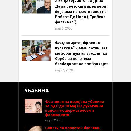
е за девојчиња“ на Дина
Дума светската премиера
ќе ја има на фестивалот на
Роберт Де Ниро („Трибека
фестивал“)
јуни 1, 2026
Фондацијата „Фросина
Кулакова“ и МВР потпишаа
меморандум за заедничка
борба за поголема
безбедност во сообраќајот
мај 27, 2026
УБАВИНА
Фестивал на корејска убавина
за од 8 до 10 мај и едукативни
панели со дерматолози и
фармацевти
мај 6, 2026
Совети за пролетен блескав