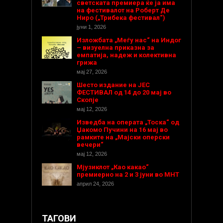
светската премиера ќе ја има
на фестивалот на Роберт Де
Ниро („Трибека фестивал“)
јуни 1, 2026
Изложбата „Меѓу нас“ на Индог
– визуелна приказна за
емпатија, надеж и колективна
грижа
мај 27, 2026
Шесто издание на ЈЕС
ФЕСТИВАЛ од 14 до 20 мај во
Скопје
мај 12, 2026
Изведба на операта „Тоска“ од
Џакомо Пучини на 16 мај во
рамките на „Мајски оперски
вечери“
мај 12, 2026
Мјузиклот „Као какао“
премиерно на 2 и 3 јуни во МНТ
април 24, 2026
ТАГОВИ