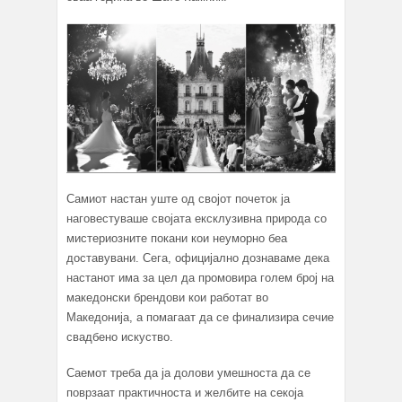
Самиот настан уште од својот почеток ја
наговестуваше својата ексклузивна природа со
мистериозните покани кои неуморно беа
доставувани. Сега, официјално дознаваме дека
настанот има за цел да промовира голем број на
македонски брендови кои работат во
Македонија, а помагаат да се финализира сечие
свадбено искуство.
Саемот треба да ја долови умешноста да се
поврзаат практичноста и желбите на секоја