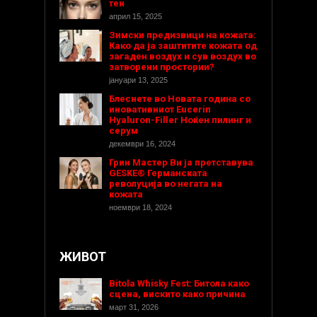
тен
април 15, 2025
Зимски предизвици на кожата:
Како да ја заштитите кожата од
загаден воздух и сув воздух во
затворени простории?
јануари 13, 2025
Блеснете во Новата година со
иновативниот Eucerin
Hyaluron-Filler Ноќен пилинг и
серум
декември 16, 2024
Грин Мастер Ви ја претставува
GESKE® Германската
револуција во негата на
кожата
ноември 18, 2024
ЖИВОТ
Bitola Whisky Fest: Битола како
сцена, вискито како причина
март 31, 2026