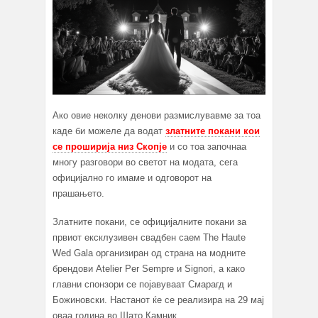
Ако овие неколку денови размислувавме за тоа
каде би можеле да водат
златните покани кои
се проширија низ Скопје
и со тоа започнаа
многу разговори во светот на модата, сега
официјално го имаме и одговорот на
прашањето.
Златните покани, се официјалните покани за
првиот ексклузивен свадбен саем The Haute
Wed Gala организиран од страна на модните
брендови Atelier Per Sempre и Signori, а како
главни спонзори се појавуваат Смарагд и
Божиновски. Настанот ќе се реализира на 29 мај
оваа година во Шато Камник.