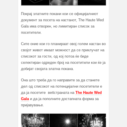
Покрај златните покани кои се официјалниот
документ за посета на настанот, The Haute Wed
Gala има отворен, но лимитиран список за
посетители.
Сите оние кои го планираат овој голем настан во
својот живот имаат можност да се приклучат на
списокот за гости, од кој потоа ќе биде
селектиран одреден број на посетитили кои ќе ја
добијат својата златна покана.
Она што треба да го направите за да станете
дел од списокот на потенцијални посетители е
да ја посетите вебстраната на
The Haute Wed
Gala
и да ја пополните достапната форма за
пријавување.