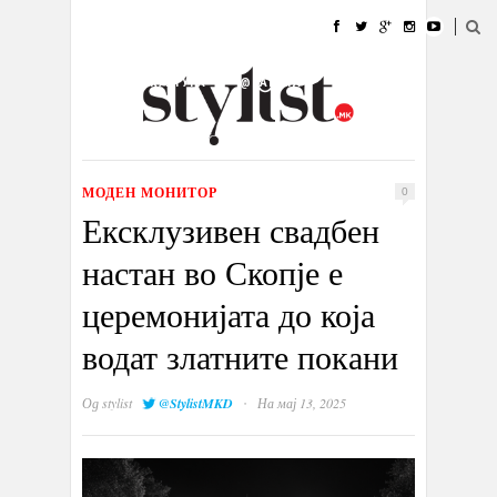
ДОМА
МОДА
СТИЛ
УБАВИНА
ЖИВОТ
КУЛТУРА
@РАБОТА
ГАЛЕРИЈА
ИЗЛОГ
КОНТАКТ
МОДЕН МОНИТОР
0
Ексклузивен свадбен
настан во Скопје е
церемонијата до која
водат златните покани
·
Од
stylist
@StylistMKD
На мај 13, 2025