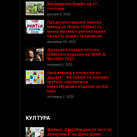
Витаминска бомба од 17
состојки
јануари 9, 2026
Предновогодишнa зимска
магија на Winter Festival со
многу музика и улична храна
пред СЦ „Борис Трајковски
декември 24, 2025
Денеска почнува петтото
јубилејно издание на SKOPJE
WHISKEY FEST
ноември 6, 2025
Овој викенд е посветен на
децата – Во Скопје се случува
третото, најголемо и
највозбудливо издание на Kid
Expo
октомври 2, 2025
КУЛТУРА
Филмот „Скејтбордингот не е за
девојчиња“ на Дина Дума