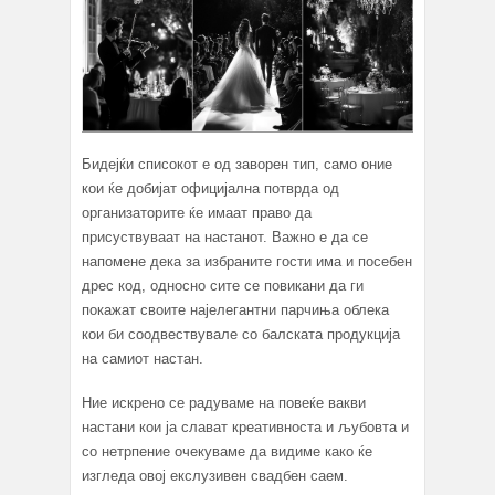
Бидејќи списокот е од заворен тип, само оние
кои ќе добијат официјална потврда од
организаторите ќе имаат право да
присуствуваат на настанот. Важно е да се
напомене дека за избраните гости има и посебен
дрес код, односно сите се повикани да ги
покажат своите најелегантни парчиња облека
кои би соодвествувале со балската продукција
на самиот настан.
Ние искрено се радуваме на повеќе вакви
настани кои ја слават креативноста и љубовта и
со нетрпение очекуваме да видиме како ќе
изгледа овој екслузивен свадбен саем.