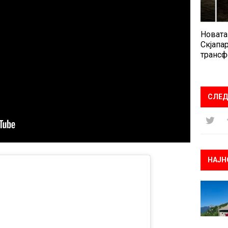
Новата
Скјапар
трансф
СЛЕД
НАЈН