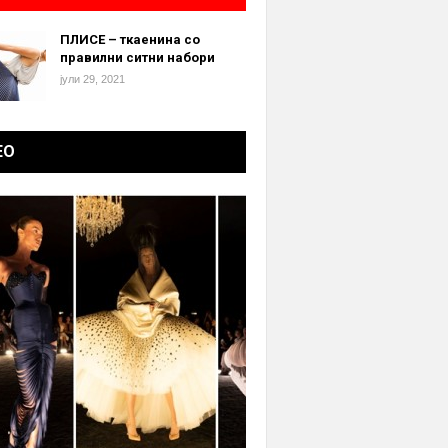
ПЛИСЕ – ткаенина со
правилни ситни набори
јули 29, 2021
ЕО