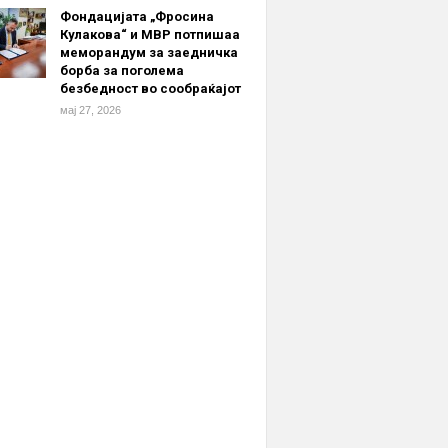
Фондацијата „Фросина
Кулакова“ и МВР потпишаа
меморандум за заедничка
борба за поголема
безбедност во сообраќајот
мај 27, 2026