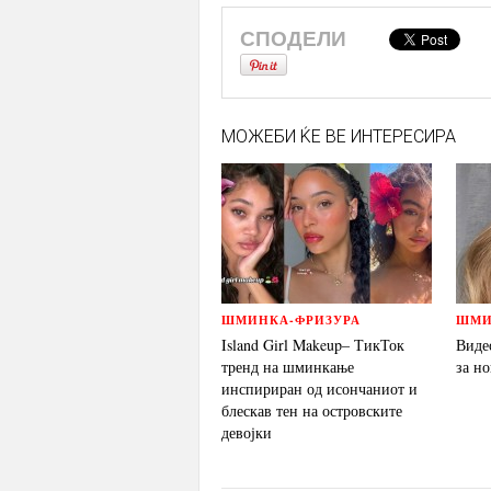
СПОДЕЛИ
МОЖЕБИ ЌЕ ВЕ ИНТЕРЕСИРА
ШМИНКА-ФРИЗУРА
ШМИ
Island Girl Makeup– ТикТок
Виде
тренд на шминкање
за н
инспириран од исончаниот и
блескав тен на островските
девојки