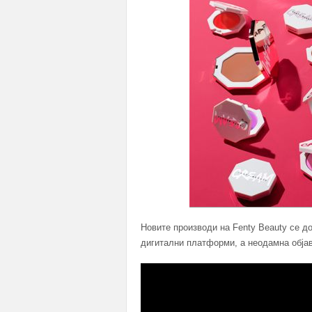
Новите производи на Fenty Beauty се д
дигитални платформи, а неодамна објав