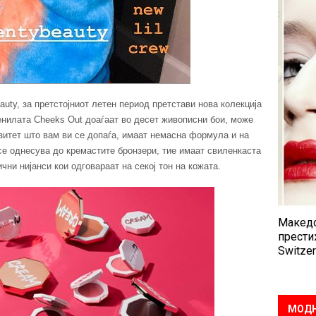
auty, за претстојниот летен период претстави нова колекција
нилата Cheeks Out доаѓаат во десет живописни бои, може
нзитет што вам ви се допаѓа, имаат немасна формула и на
се однесува до кремастите бронзери, тие имаат свиленкаста
ни нијанси кои одговараат на секој тон на кожата.
Македо
прести
Switzer
МОДН