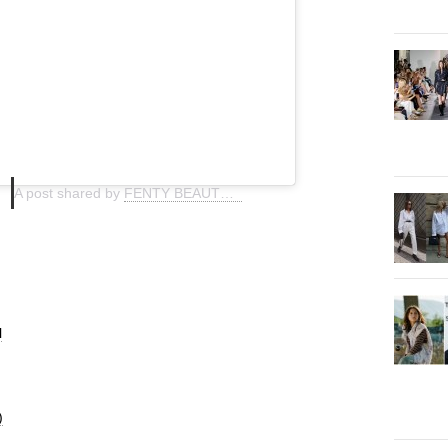
A post shared by
FENTY BEAUTY BY RIHANNA
(@fentybeauty) on
A
l
)