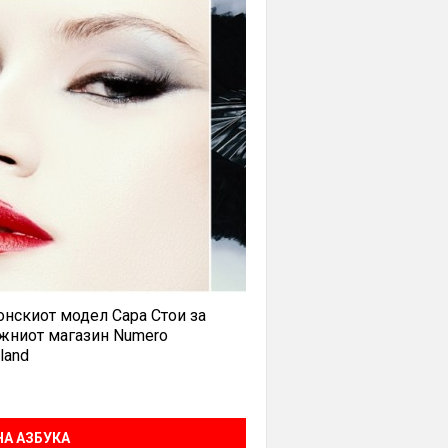
нскиот модел Сара Стои за
жниот магазин Numero
land
А АЗБУКА