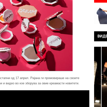
ВИД
остапни од 17 април. Ријана ги промовираше на своите
и и видео во кое зборува за овие креамасти новитети.