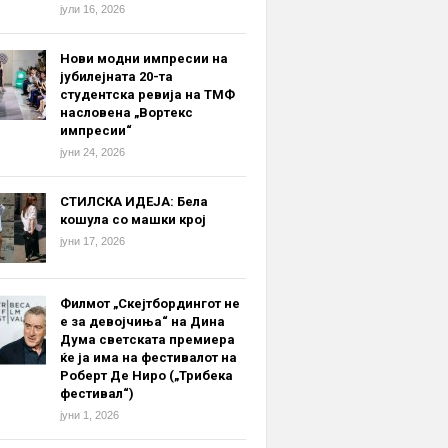
јули 16, 2026
Нови модни импресии на
јубилејната 20-та
студентска ревија на ТМФ
насловена „Вортекс
импресии“
јуни 24, 2026
pr 18, 2020 at 11:20am PDT
СТИЛСКА ИДЕЈА: Бела
кошула со машки крој
јуни 17, 2026
Филмот „Скејтбордингот не
е за девојчиња“ на Дина
Дума светската премиера
ќе ја има на фестивалот на
Роберт Де Ниро („Трибека
фестивал“)
јуни 1, 2026