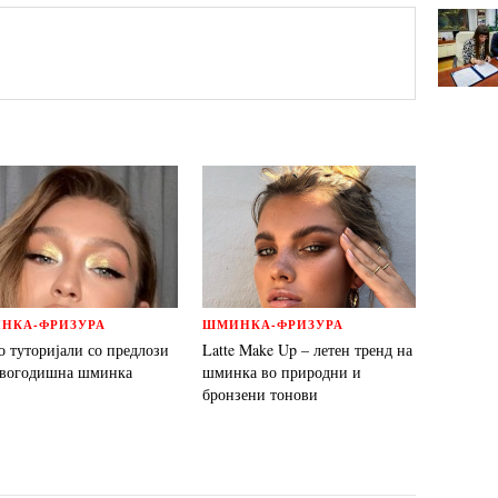
НКА-ФРИЗУРА
ШМИНКА-ФРИЗУРА
о туторијали со предлози
Latte Make Up – летен тренд на
овогодишна шминка
шминка во природни и
бронзени тонови