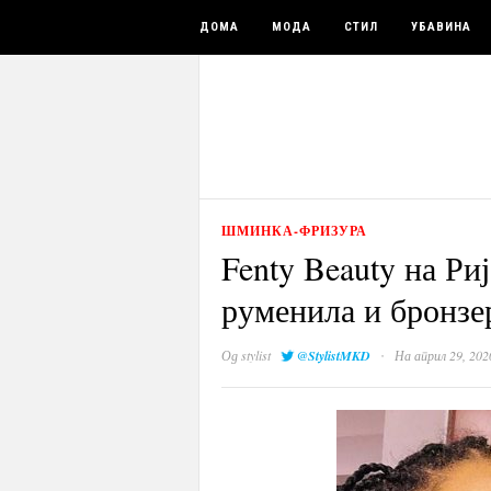
ДОМА
МОДА
СТИЛ
УБАВИНА
ШМИНКА-ФРИЗУРА
Fenty Beauty на Ри
руменила и бронзе
·
Од
stylist
@StylistMKD
На април 29, 202