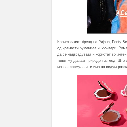
Козметичкиот бренд на Ријана, Fenty Be
од кремасти руменила и бронзери. Руме
да се надградуваат и користат во инте
тенот му даваат природен изглед. Што 
мазна формула и ги има во седум различ