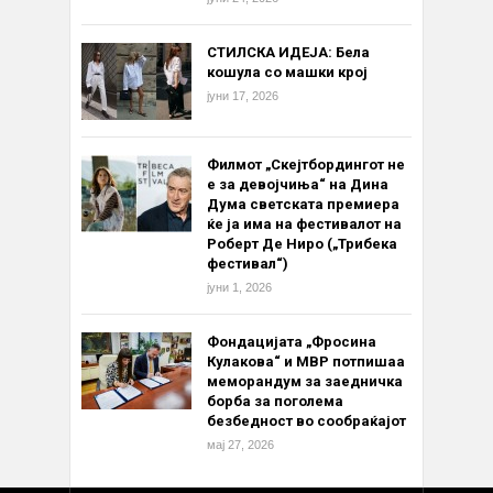
СТИЛСКА ИДЕЈА: Бела
кошула со машки крој
јуни 17, 2026
Филмот „Скејтбордингот не
е за девојчиња“ на Дина
Дума светската премиера
ќе ја има на фестивалот на
Роберт Де Ниро („Трибека
фестивал“)
јуни 1, 2026
Фондацијата „Фросина
Кулакова“ и МВР потпишаа
меморандум за заедничка
борба за поголема
безбедност во сообраќајот
мај 27, 2026