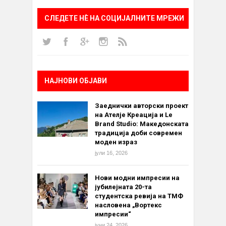
СЛЕДЕТЕ НÈ НА СОЦИЈАЛНИТЕ МРЕЖИ
НАЈНОВИ ОБЈАВИ
Заеднички авторски проект
на Ателје Креација и Le
Brand Studio: Македонската
традиција доби современ
моден израз
јули 16, 2026
Нови модни импресии на
јубилејната 20-та
студентска ревија на ТМФ
насловена „Вортекс
импресии“
јуни 24, 2026