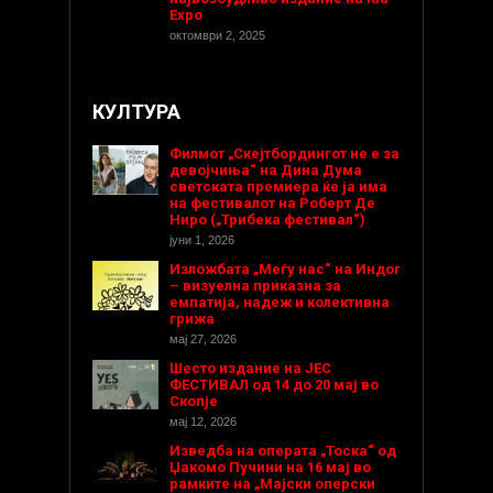
Expo
октомври 2, 2025
КУЛТУРА
Филмот „Скејтбордингот не е за
девојчиња“ на Дина Дума
светската премиера ќе ја има
на фестивалот на Роберт Де
Ниро („Трибека фестивал“)
јуни 1, 2026
Изложбата „Меѓу нас“ на Индог
– визуелна приказна за
емпатија, надеж и колективна
грижа
мај 27, 2026
Шесто издание на ЈЕС
ФЕСТИВАЛ од 14 до 20 мај во
Скопје
мај 12, 2026
Изведба на операта „Тоска“ од
Џакомо Пучини на 16 мај во
рамките на „Мајски оперски