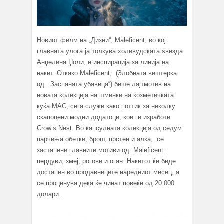
Новиот филм на „Дизни“, Maleficent, во кој
главната улога ја толкува холивудската ѕвезда
Анџелина Џоли, е инспирација за линија на
накит. Откако Maleficent, (Злобната вештерка
од „Заспаната убавица“) беше лајтмотив на
новата колекција на шминки на козметичката
куќа MAC, сега служи како поттик за неколку
скапоцени модни додатоци, кои ги изработи
Crow’s Nest. Во капсулната колекција од седум
парчиња обетки, брош, прстен и алка, се
застапени главните мотиви од Maleficent:
пердуви, змеј, рогови и оган. Накитот ќе биде
достапен во продавниците наредниот месец, а
се проценува дека ќе чинат повеќе од 20.000
долари.