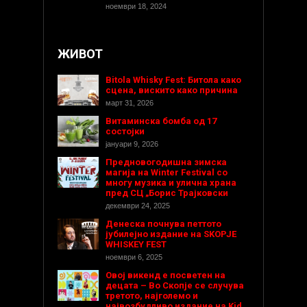
ноември 18, 2024
ЖИВОТ
Bitola Whisky Fest: Битола како
сцена, вискито како причина
март 31, 2026
Витаминска бомба од 17
состојки
јануари 9, 2026
Предновогодишнa зимска
магија на Winter Festival со
многу музика и улична храна
пред СЦ „Борис Трајковски
декември 24, 2025
Денеска почнува петтото
јубилејно издание на SKOPJE
WHISKEY FEST
ноември 6, 2025
Овој викенд е посветен на
децата – Во Скопје се случува
третото, најголемо и
највозбудливо издание на Kid