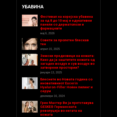
УБАВИНА
Фестивал на корејска убавина
за од 8 до 10 мај и едукативни
панели со дерматолози и
фармацевти
мај 6, 2026
Совети за пролетен блескав
тен
април 15, 2025
Зимски предизвици на кожата:
Како да ја заштитите кожата од
загаден воздух и сув воздух во
затворени простории?
јануари 13, 2025
Блеснете во Новата година со
иновативниот Eucerin
Hyaluron-Filler Ноќен пилинг и
серум
декември 16, 2024
Грин Мастер Ви ја претставува
GESKE® Германската
револуција во негата на
кожата