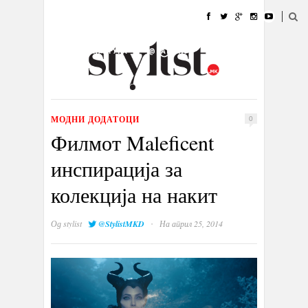
ДОМА
МОДА
СТИЛ
УБАВИНА
ЖИВОТ
КУЛТУРА
@РАБОТА
ГАЛЕРИЈА
ИЗЛОГ
КОНТАКТ
МОДНИ ДОДАТОЦИ
0
Филмот Maleficent
инспирација за
колекција на накит
·
Од
stylist
@StylistMKD
На април 25, 2014