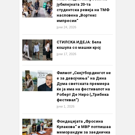
јубилејната 20-та
студентска ревија на ТМФ
насловена „Вортекс
импресии“
јуни 24, 2026
СТИЛСКА ИДЕЈА: Бела
кошула со машки крој
јуни 17, 2026
Филмот „Скејтбордингот не
е за девојчиња“ на Дина
Дума светската премиера
ќе ја има на фестивалот на
Роберт Де Ниро („Трибека
фестивал“)
јуни 1, 2026
Фондацијата „Фросина
Кулакова“ и МВР потпишаа
меморандум за заедничка