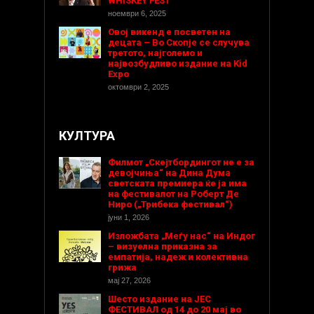
WHISKEY FEST
ноември 6, 2025
Овој викенд е посветен на
децата – Во Скопје се случува
третото, најголемо и
највозбудливо издание на Kid
Expo
октомври 2, 2025
КУЛТУРА
Филмот „Скејтбордингот не е за
девојчиња“ на Дина Дума
светската премиера ќе ја има
на фестивалот на Роберт Де
Ниро („Трибека фестивал“)
јуни 1, 2026
Изложбата „Меѓу нас“ на Индог
– визуелна приказна за
емпатија, надеж и колективна
грижа
мај 27, 2026
Шесто издание на ЈЕС
ФЕСТИВАЛ од 14 до 20 мај во