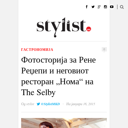
ДОМА
МОДА
СТИЛ
УБАВИНА
ЖИВОТ
КУЛТУРА
@РАБОТА
ГАЛЕРИЈА
ИЗЛОГ
КОНТАКТ
ГАСТРОНОМИЈА
0
Фотосторија за Рене
Реџепи и неговиот
ресторан „Нома“ на
The Selby
·
Од
stylist
@StylistMKD
На јануари 16, 2015