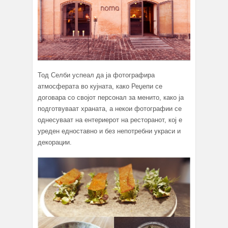
Тод Селби успеал да ја фотографира
атмосферата во кујната, како Реџепи се
договара со својот персонал за менито, како ја
подготвуваат храната, а некои фотографии се
однесуваат на ентериерот на ресторанот, кој е
уреден едноставно и без непотребни украси и
декорации.