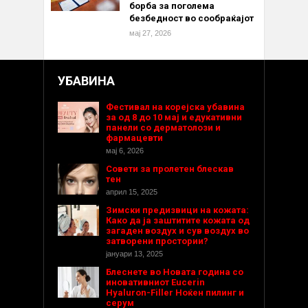
борба за поголема
безбедност во сообраќајот
мај 27, 2026
УБАВИНА
Фестивал на корејска убавина
за од 8 до 10 мај и едукативни
панели со дерматолози и
фармацевти
мај 6, 2026
Совети за пролетен блескав
тен
април 15, 2025
Зимски предизвици на кожата:
Како да ја заштитите кожата од
загаден воздух и сув воздух во
затворени простории?
јануари 13, 2025
Блеснете во Новата година со
иновативниот Eucerin
Hyaluron-Filler Ноќен пилинг и
серум