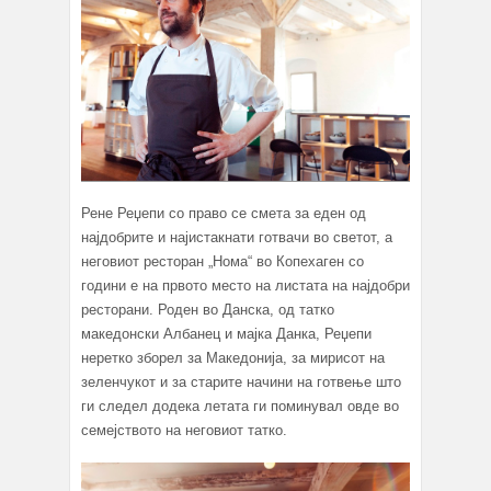
Рене Реџепи со право се смета за еден од
најдобрите и најистакнати готвачи во светот, а
неговиот ресторан „Нома“ во Копехаген со
години е на првото место на листата на најдобри
ресторани. Роден во Данска, од татко
македонски Албанец и мајка Данка, Реџепи
неретко зборел за Македонија, за мирисот на
зеленчукот и за старите начини на готвење што
ги следел додека летата ги поминувал овде во
семејството на неговиот татко.