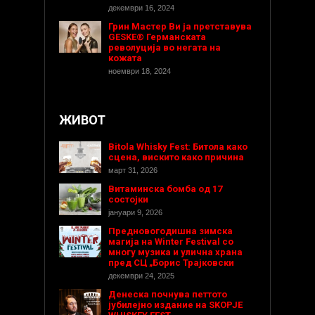
декември 16, 2024
Грин Мастер Ви ја претставува
GESKE® Германската
револуција во негата на
кожата
ноември 18, 2024
ЖИВОТ
Bitola Whisky Fest: Битола како
сцена, вискито како причина
март 31, 2026
Витаминска бомба од 17
состојки
јануари 9, 2026
Предновогодишнa зимска
магија на Winter Festival со
многу музика и улична храна
пред СЦ „Борис Трајковски
декември 24, 2025
Денеска почнува петтото
јубилејно издание на SKOPJE