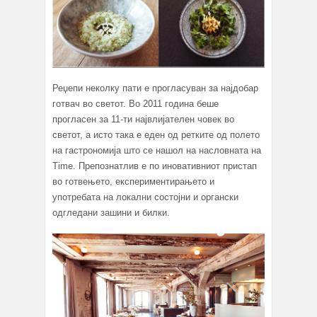
Реџепи неколку пати е прогласуван за најдобар
готвач во светот. Во 2011 година беше
прогласен за 11-ти највлијателен човек во
светот, а исто така е еден од ретките од полето
на гастрономија што се нашол на насловната на
Time. Препознатлив е по иновативниот пристап
во готвењето, експериментирањето и
употребата на локални состојни и органски
одгледани зашини и билки.