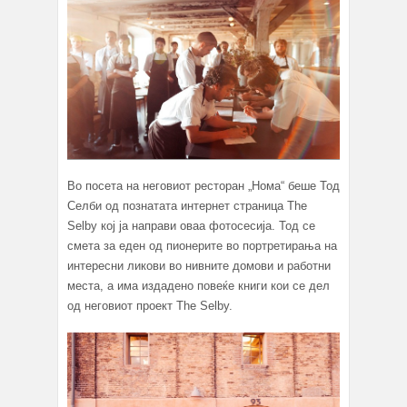
Во посета на неговиот ресторан „Нома“ беше Тод
Селби од познатата интернет страница The
Selby кој ја направи оваа фотосесија. Тод се
смета за еден од пионерите во портретирања на
интересни ликови во нивните домови и работни
места, а има издадено повеќе книги кои се дел
од неговиот проект The Selby.