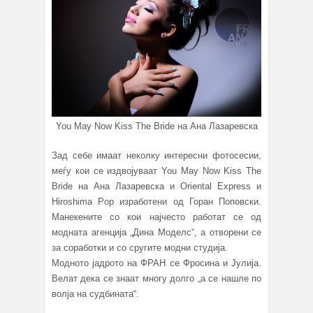
You May Now Kiss The Bride на Ана Лазаревска
Зад себе имаат неколку интересни фотосесии,
меѓу кои се издвојуваат You May Now Kiss The
Bride на Ана Лазаревска и Oriental Express и
Hiroshima Pop изработени од Горан Поповски.
Манекените со кои најчесто работат се од
модната агенција „Дина Моделс“, а отворени се
за соработки и со сругите модни студија.
Модното јадрото на ФРАН се Фросина и Јулија.
Велат дека се знаат многу долго „а се нашле по
волја на судбината“.