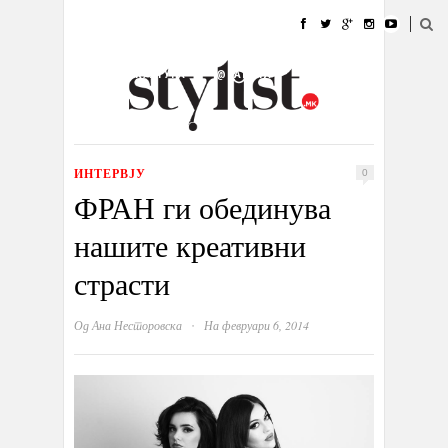
ДОМА
МОДА
СТИЛ
УБАВИНА
ЖИВОТ
КУЛТУРА
@РАБОТА
ГАЛЕРИЈА
ИЗЛОГ
КОНТАКТ
ИНТЕРВЈУ
0
ФРАН ги обединува
нашите креативни
страсти
·
Од
Ана Несторовска
На февруари 6, 2014