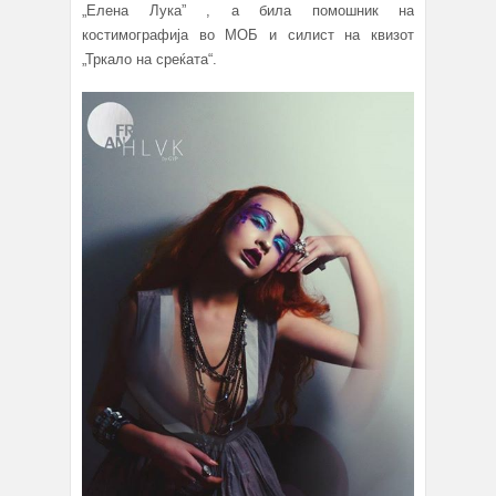
„Елена Лука” , а била помошник на
костимографија во МОБ и силист на квизот
„Тркало на среќата“.