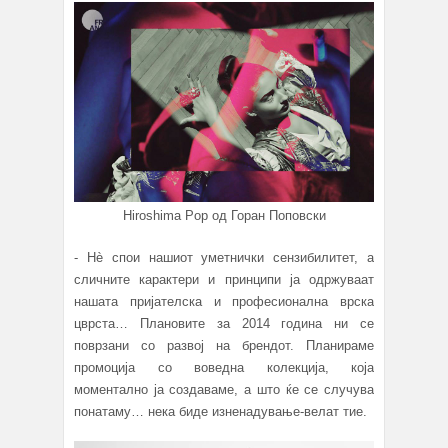
Hiroshima Pop од Горан Поповски
- Нè спои нашиот уметнички сензибилитет, а
сличните карактери и принципи ја одржуваат
нашата пријателска и професионална врска
цврста… Плановите за 2014 година ни се
поврзани со развој на брендот. Планираме
промоција со воведна колекција, која
моментално ја создаваме, а што ќе се случува
понатаму… нека биде изненадување-велат тие.