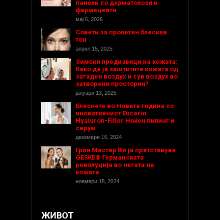
панели со дерматолози и
фармацевти
мај 6, 2026
Совети за пролетен блескав
тен
април 15, 2025
Зимски предизвици на кожата:
Како да ја заштитите кожата од
загаден воздух и сув воздух во
затворени простории?
јануари 13, 2025
Блеснете во Новата година со
иновативниот Eucerin
Hyaluron-Filler Ноќен пилинг и
серум
декември 16, 2024
Грин Мастер Ви ја претставува
GESKE® Германската
револуција во негата на
кожата
ноември 18, 2024
ЖИВОТ