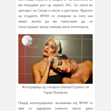
им понудиме дел од нашето ЈАС. Се наоѓа во
центарот на Скопје и лесно е достапно. Вратите
на студиото ФРАН се отворени за сите кои
имаат желба да им помогнеме да се
почуствуваат малку поинаку-вели Ангеловска.
Фотографија од сесијата Oriental Express на
Горан Поповски
Покрај континуираниот анганжман кој ФРАН го
има со одредени клиенти, велат дека