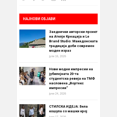
НАЈНОВИ ОБЈАВИ
Заеднички авторски проект
на Ателје Креација и Le
Brand Studio: Македонската
традиција доби современ
моден израз
јули 16, 2026
Нови модни импресии на
јубилејната 20-та
студентска ревија на ТМФ
насловена „Вортекс
импресии“
јуни 24, 2026
СТИЛСКА ИДЕЈА: Бела
кошула со машки крој
јуни 17, 2026