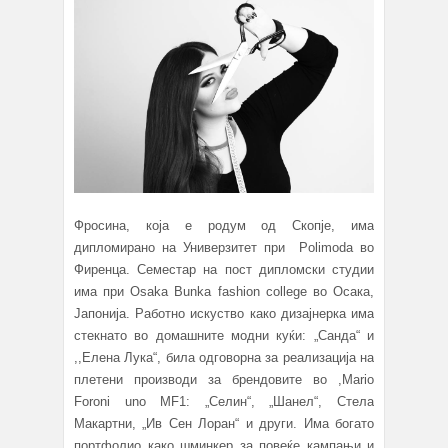
Фросина, која е родум од Скопје, има
дипломирано на Универзитет при Polimoda во
Фиренца. Семестар на пост дипломски студии
има при Osaka Bunka fashion college во Осака,
Јапонија. Работно искуство како дизајнерка има
стекнато во домашните модни куќи: „Санда“ и
,,Елена Лука“, била одговорна за реализација на
плетени производи за брендовите во ,Mario
Foroni uno MF1: „Селин“, „Шанел“, Стела
Макартни, „Ив Сен Лоран“ и други. Има богато
портфолио како шминкер за повеќе кампањи и