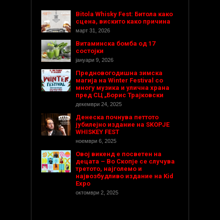
Bitola Whisky Fest: Битола како
сцена, вискито како причина
март 31, 2026
Витаминска бомба од 17
состојки
јануари 9, 2026
Предновогодишнa зимска
магија на Winter Festival со
многу музика и улична храна
пред СЦ „Борис Трајковски
декември 24, 2025
Денеска почнува петтото
јубилејно издание на SKOPJE
WHISKEY FEST
ноември 6, 2025
Овој викенд е посветен на
децата – Во Скопје се случува
третото, најголемо и
највозбудливо издание на Kid
Expo
октомври 2, 2025