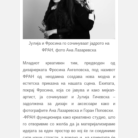
Јулија и Фросина го сочинуваат јадрото на
ФРАН, фото Ана Лазаревска
Младиот креативен тим, предводен од
дизајнерката Фросина Ангеловска, под називот
ФРАН од неодамна создава нова модна и
естeтска приказна на нашата сцена. Екипата,
покрај Фросина, која се јавува и како мејкап-
артист, ја сочинуваат и Јулија Гичевска –
задолжена за дизајн и аксесоари како и
фотографите Ана Лазаревска и Горан Поповски.
-ФРАН функционира како креативно студио, што
го отворивме со желба да ја материјализираме
идејата за еден простор во кој ќе ги соединиме
сите наши страсти, а воедно и на клиентите ќе