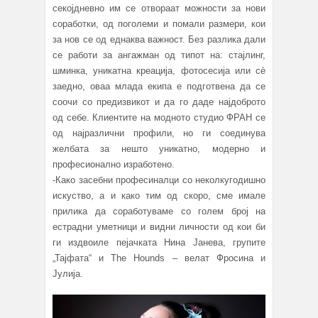
секојдневно им се отвораат можности за нови
соработки, од поголеми и помали размери, кои
за нов се од еднаква важност. Без разлика дали
се работи за ангажман од типот на: стајлинг,
шминка, уникатна креација, фотосесија или сè
заедно, оваа млада екипа е подготвена да се
соочи со предизвикот и да го даде најдоброто
од себе. Клиентите на модното студио ФРАН се
од најразлични профили, но ги соединува
желбата за нешто уникатно, модерно и
професионално изработено.
-Како засебни професиналци со неколкугодишно
искуство, а и како тим од скоро, сме имале
прилика да соработуваме со голем број на
естрадни уметници и видни личности од кои би
ги издвоиле пејачката Нина Јанева, групите
„Тајфата“ и The Hounds – велат Фросина и
Јулија.