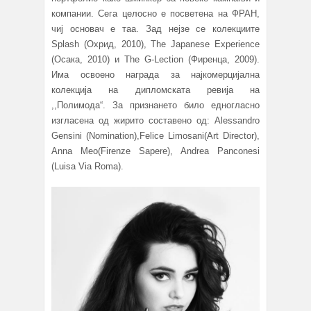
компании. Сега целосно е посветена на ФРАН,
чиј основач е таа. Зад нејзе се колекциите
Splash (Охрид, 2010), The Japanese Experience
(Осака, 2010) и The G-Lection (Фиренца, 2009).
Има освоено награда за најкомерцијална
колекција на дипломската ревија на
,,Полимода“. За признането било едногласно
изгласена од жирито составено од: Alessandro
Gensini (Nomination),Felice Limosani(Art Director),
Anna Meo(Firenze Sapere), Andrea Panconesi
(Luisa Via Roma).