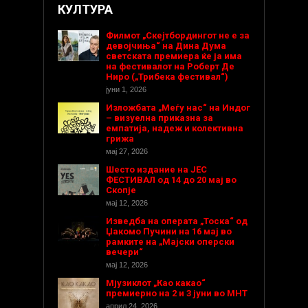
КУЛТУРА
Филмот „Скејтбордингот не е за
девојчиња“ на Дина Дума
светската премиера ќе ја има
на фестивалот на Роберт Де
Ниро („Трибека фестивал“)
јуни 1, 2026
Изложбата „Меѓу нас“ на Индог
– визуелна приказна за
емпатија, надеж и колективна
грижа
мај 27, 2026
Шесто издание на ЈЕС
ФЕСТИВАЛ од 14 до 20 мај во
Скопје
мај 12, 2026
Изведба на операта „Тоска“ од
Џакомо Пучини на 16 мај во
рамките на „Мајски оперски
вечери“
мај 12, 2026
Мјузиклот „Као какао“
премиерно на 2 и 3 јуни во МНТ
април 24, 2026