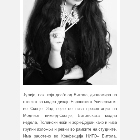
Јулија, пак, која доаѓа од Битола, дипломира на
отсекот за моден дизајн Европскиот Универзитет
во Скопје. Зад нејзе се низа презентации на
Модниот викенд-Скопје, Битолската модна
недела, Полински ноќи и зори-Дојран како и низа
групни изложби и ревии во рамките на студиите.
Има работено во Конфекција НИТО– Битола,