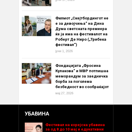
Филмот „Скејтбордингот не
е за девојчиња“ на Дина
Дума светската премиера
ќе ја има на фестивалот на
Роберт Де Ниро („Трибека
фестивал“)
јуни 1, 2026
Фондацијата „Фросина
Кулакова“ и МВР потпишаа
меморандум за заедничка
борба за поголема
безбедност во сообраќајот
мај 27, 2026
УБАВИНА
Фестивал на корејска убавина
за од 8 до 10 мај и едукативни