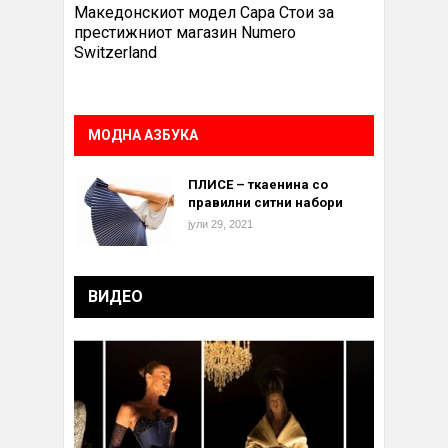
Македонскиот модел Сара Стои за
престижниот магазин Numero
Switzerland
МОДНА АЗБУКА
ПЛИСЕ – ткаенина со
правилни ситни набори
јули 29, 2021
ВИДЕО