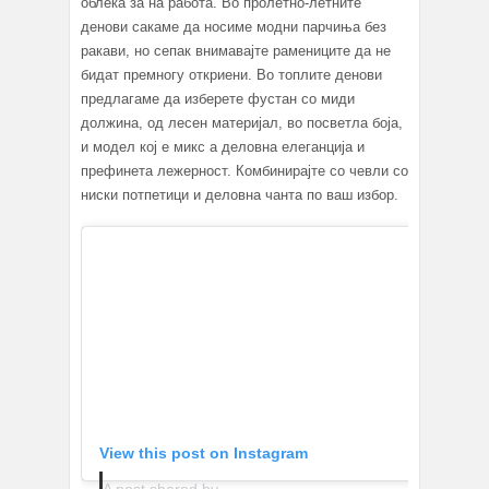
облека за на работа. Во пролетно-летните
денови сакаме да носиме модни парчиња без
ракави, но сепак внимавајте рамениците да не
бидат премногу откриени. Во топлите денови
предлагаме да изберете фустан со миди
должина, од лесен материјал, во посветла боја,
и модел кој е микс а деловна елеганција и
префинета лежерност. Комбинирајте со чевли со
ниски потпетици и деловна чанта по ваш избор.
View this post on Instagram
A post shared by Harriet Hadfield (@harrymakesitup)