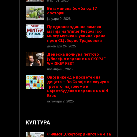
март 31, 2026
Витаминска бомба од 17
состојки
јануари 9, 2026
Предновогодишнa зимска
магија на Winter Festival со
многу музика и улична храна
пред СЦ „Борис Трајковски
декември 24, 2025
Денеска почнува петтото
јубилејно издание на SKOPJE
WHISKEY FEST
ноември 6, 2025
Овој викенд е посветен на
децата – Во Скопје се случува
третото, најголемо и
највозбудливо издание на Kid
Expo
октомври 2, 2025
КУЛТУРА
Филмот „Скејтбордингот не е за