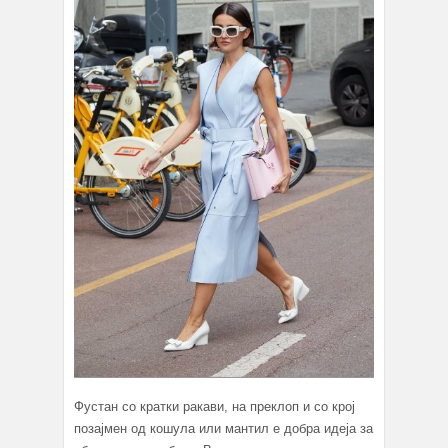
Фустан со кратки ракави, на преклоп и со крој
позајмен од кошула или мантил е добра идеја за