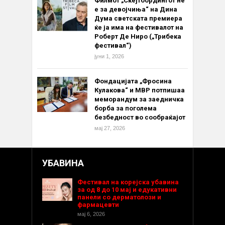
Филмот „Скејтбордингот не
е за девојчиња“ на Дина
Дума светската премиера
ќе ја има на фестивалот на
Роберт Де Ниро („Трибека
фестивал“)
јуни 1, 2026
Фондацијата „Фросина
Кулакова“ и МВР потпишаа
меморандум за заедничка
борба за поголема
безбедност во сообраќајот
мај 27, 2026
УБАВИНА
Фестивал на корејска убавина
за од 8 до 10 мај и едукативни
панели со дерматолози и
фармацевти
мај 6, 2026