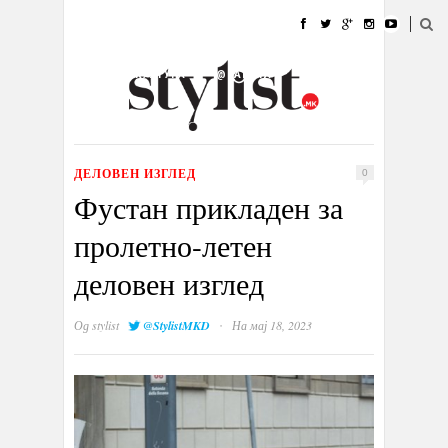
ДОМА
МОДА
СТИЛ
УБАВИНА
ЖИВОТ
КУЛТУРА
@РАБОТА
ГАЛЕРИЈА
ИЗЛОГ
КОНТАКТ
ДЕЛОВЕН ИЗГЛЕД
0
Фустан прикладен за
пролетно-летен
деловен изглед
·
Од
stylist
@StylistMKD
На мај 18, 2023