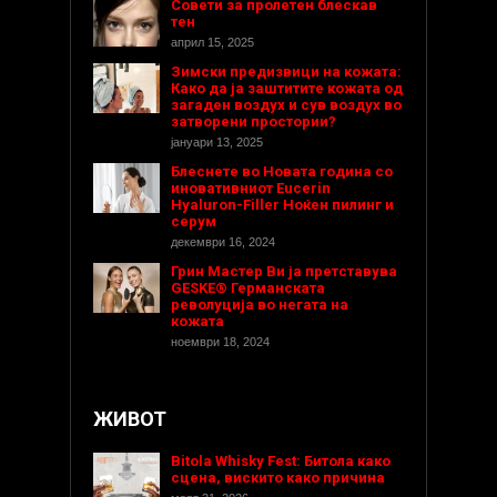
Совети за пролетен блескав
тен
април 15, 2025
Зимски предизвици на кожата:
Како да ја заштитите кожата од
загаден воздух и сув воздух во
затворени простории?
јануари 13, 2025
Блеснете во Новата година со
иновативниот Eucerin
Hyaluron-Filler Ноќен пилинг и
серум
декември 16, 2024
Грин Мастер Ви ја претставува
GESKE® Германската
револуција во негата на
кожата
ноември 18, 2024
ЖИВОТ
Bitola Whisky Fest: Битола како
сцена, вискито како причина