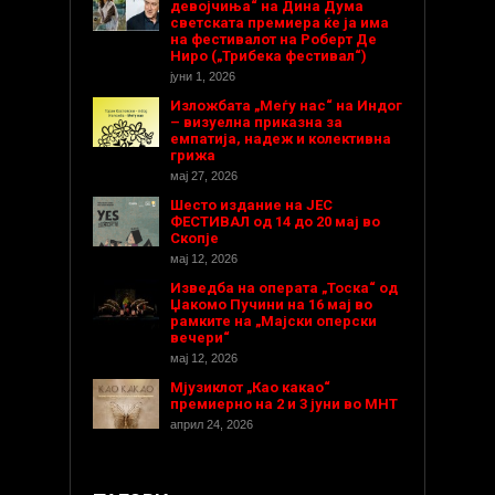
девојчиња“ на Дина Дума
светската премиера ќе ја има
на фестивалот на Роберт Де
Ниро („Трибека фестивал“)
јуни 1, 2026
Изложбата „Меѓу нас“ на Индог
– визуелна приказна за
емпатија, надеж и колективна
грижа
мај 27, 2026
Шесто издание на ЈЕС
ФЕСТИВАЛ од 14 до 20 мај во
Скопје
мај 12, 2026
Изведба на операта „Тоска“ од
Џакомо Пучини на 16 мај во
рамките на „Мајски оперски
вечери“
мај 12, 2026
Мјузиклот „Као какао“
премиерно на 2 и 3 јуни во МНТ
април 24, 2026