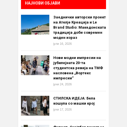
НАЈНОВИ ОБЈАВИ
Заеднички авторски проект
на Ателје Креација и Le
Brand Studio: Македонската
традиција доби современ
моден израз
јули 16, 2026
Нови модни импресии на
јубилејната 20-та
студентска ревија на ТМФ
насловена „Вортекс
импресии“
јуни 24, 2026
СТИЛСКА ИДЕЈА: Бела
кошула со машки крој
јуни 17, 2026