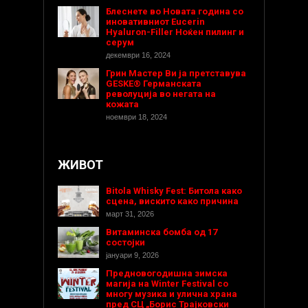
Блеснете во Новата година со
иновативниот Eucerin
Hyaluron-Filler Ноќен пилинг и
серум
декември 16, 2024
Грин Мастер Ви ја претставува
GESKE® Германската
револуција во негата на
кожата
ноември 18, 2024
ЖИВОТ
Bitola Whisky Fest: Битола како
сцена, вискито како причина
март 31, 2026
Витаминска бомба од 17
состојки
јануари 9, 2026
Предновогодишнa зимска
магија на Winter Festival со
многу музика и улична храна
пред СЦ „Борис Трајковски