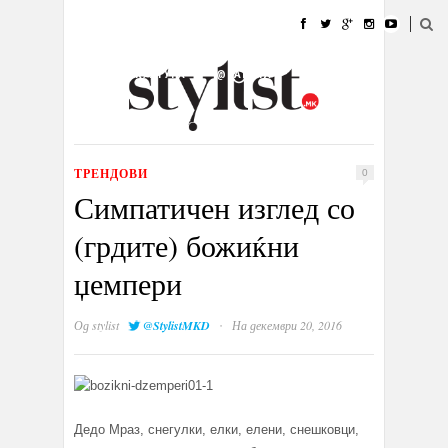
ДОМА
МОДА
СТИЛ
УБАВИНА
ЖИВОТ
КУЛТУРА
@РАБОТА
ГАЛЕРИЈА
ИЗЛОГ
КОНТАКТ
ТРЕНДОВИ
0
Симпатичен изглед со
(грдите) божиќни
џемпери
·
Од
stylist
@StylistMKD
На декември 20, 2016
Дедо Мраз, снегулки, елки, елени, снешковци,