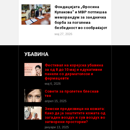
Фондацијата „Фросина
Кулакова“ и МВР потпишаа
меморандум за заедничка
борба за поголема
безбедност во сообраќајот
мај 27, 2026
УБАВИНА
Фестивал на корејска убавина
за од 8 до 10 мај и едукативни
панели со дерматолози и
фармацевти
мај 6, 2026
Совети за пролетен блескав
тен
април 15, 2025
Зимски предизвици на кожата:
Како да ја заштитите кожата од
загаден воздух и сув воздух во
затворени простории?
јануари 13, 2025