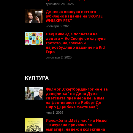
декември 24, 2025
Денеска почнува петтото
јубилејно издание на SKOPJE
WHISKEY FEST
ноември 6, 2025
Овој викенд е посветен на
децата – Во Скопје се случува
третото, најголемо и
највозбудливо издание на Kid
Expo
октомври 2, 2025
КУЛТУРА
Филмот „Скејтбордингот не е за
девојчиња“ на Дина Дума
светската премиера ќе ја има
на фестивалот на Роберт Де
Ниро („Трибека фестивал“)
јуни 1, 2026
Изложбата „Меѓу нас“ на Индог
– визуелна приказна за
емпатија, надеж и колективна