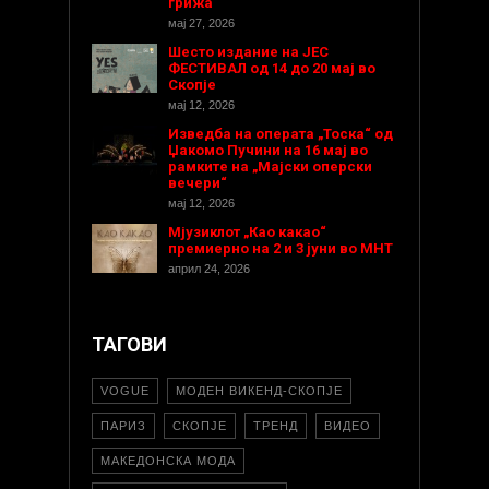
грижа
мај 27, 2026
Шесто издание на ЈЕС
ФЕСТИВАЛ од 14 до 20 мај во
Скопје
мај 12, 2026
Изведба на операта „Тоска“ од
Џакомо Пучини на 16 мај во
рамките на „Мајски оперски
вечери“
мај 12, 2026
Мјузиклот „Као какао“
премиерно на 2 и 3 јуни во МНТ
април 24, 2026
ТАГОВИ
VOGUE
МОДЕН ВИКЕНД-СКОПЈЕ
ПАРИЗ
СКОПЈЕ
ТРЕНД
ВИДЕО
МАКЕДОНСКА МОДА