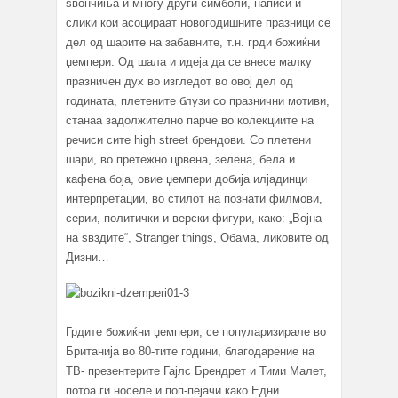
ѕвончиња и многу други симболи, написи и
слики кои асоцираат новогодишните празници се
дел од шарите на забавните, т.н. грди божиќни
џемпери. Од шала и идеја да се внесе малку
празничен дух во изгледот во овој дел од
годината, плетените блузи со празнични мотиви,
станаа задолжително парче во колекциите на
речиси сите high street брендови. Со плетени
шари, во претежно црвена, зелена, бела и
кафена боја, овие џемпери добија илјадинци
интерпретации, во стилот на познати филмови,
серии, политички и верски фигури, како: „Војна
на ѕвздите“, Stranger things, Обама, ликовите од
Дизни…
Грдите божиќни џемпери, се популаризирале во
Британија во 80-тите години, благодарение на
ТВ- презентерите Гајлс Брендрет и Тими Малет,
потоа ги носеле и поп-пејачи како Едни