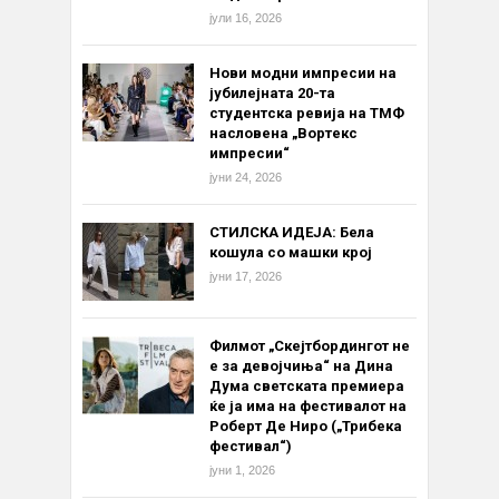
јули 16, 2026
Нови модни импресии на
јубилејната 20-та
студентска ревија на ТМФ
насловена „Вортекс
импресии“
јуни 24, 2026
СТИЛСКА ИДЕЈА: Бела
кошула со машки крој
јуни 17, 2026
Филмот „Скејтбордингот не
е за девојчиња“ на Дина
Дума светската премиера
ќе ја има на фестивалот на
Роберт Де Ниро („Трибека
фестивал“)
јуни 1, 2026