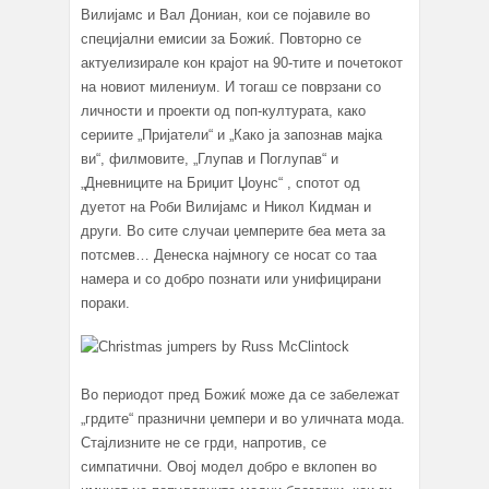
Вилијамс и Вал Дониан, кои се појавиле во
специјални емисии за Божиќ. Повторно се
актуелизирале кон крајот на 90-тите и почетокот
на новиот милениум. И тогаш се поврзани со
личности и проекти од поп-културата, како
сериите „Пријатели“ и „Како ја запознав мајка
ви“, филмовите, „Глупав и Поглупав“ и
„Дневниците на Бриџит Џоунс“ , спотот од
дуетот на Роби Вилијамс и Никол Кидман и
други. Во сите случаи џемперите беа мета за
потсмев… Денеска најмногу се носат со таа
намера и со добро познати или унифицирани
пораки.
Во периодот пред Божиќ може да се забележат
„грдите“ празнични џемпери и во уличната мода.
Стајлизните не се грди, напротив, се
симпатични. Овој модел добро е вклопен во