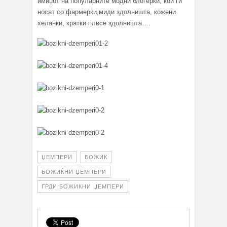
имиџот на популарните модни блогерки, кои ги
носат со фармерки,миди здолништа, кожени
хеланки, кратки плисе здолништа….
ЏЕМПЕРИ
БОЖИК
БОЖИЌНИ ЏЕМПЕРИ
ГРДИ БОЖИКНИ ЏЕМПЕРИ