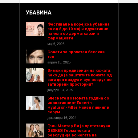
УБАВИНА
Фестивал на корејска убавина
за од 8 до 10 мај и едукативни
панели со дерматолози и
фармацевти
мај 6, 2026
Совети за пролетен блескав
тен
април 15, 2025
Зимски предизвици на кожата:
Како да ја заштитите кожата од
загаден воздух и сув воздух во
затворени простории?
јануари 13, 2025
Блеснете во Новата година со
иновативниот Eucerin
Hyaluron-Filler Ноќен пилинг и
серум
декември 16, 2024
Грин Мастер Ви ја претставува
GESKE® Германската
револуција во негата на