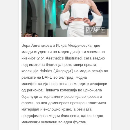
Вера Ангелакова и Искра Младеновска, две
млади студентки по моден дизајн ги знаеме по
нивниот блог, Aesthetics Illustrated, сега заедно
под името на блогот ја претставија првата
колекција Hybrids („Хибриди“) на модна ревија во
рамките на BAFE во Белград, модна
манифестација посветена на младите дизајнери
од регионот. Нивната колекција во црно–бела
боја нуди алтернативни решенија во кроеви и
форми, во неа доминираат проѕирен пластичен
материјал и еколошко крзно, а ревијата
продефилираа модни близначки, односно две
манекенки облечени во еден фустан.