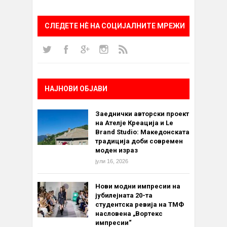
СЛЕДЕТЕ НÈ НА СОЦИЈАЛНИТЕ МРЕЖИ
НАЈНОВИ ОБЈАВИ
Заеднички авторски проект
на Ателје Креација и Le
Brand Studio: Македонската
традиција доби современ
моден израз
јули 16, 2026
Нови модни импресии на
јубилејната 20-та
студентска ревија на ТМФ
насловена „Вортекс
импресии“