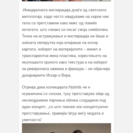
-Иницијалната инспирација доаѓа од светската
митологија, каде често наидуваме на херои чии
тела се претставени како микс од повеќе
ентитети, што секако си носат своја симболика.
Точка на истражување и инспирација ни беше и
ноќната пеперутка која влијаеше на колор
картата, изборот на материјалите – винил и
транспарентна мека пластика, користењето на
еколошкото крзното како текстура и на изборот
на ревијалната шминка и фризура – ни објаснија
дизајнерките Искар и Вера.
Отркија дека колекцијата Hybrids не е
ограничена со сезони, туку претставува збир од
несекојдневни парчиња облека создадени под
еден концепт, „со што тежнее кон концептуално
претставување, правејќи блур меѓу модата и
уметноста“.