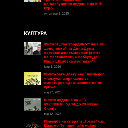
највозбудливо издание на Kid
Expo
октомври 2, 2025
КУЛТУРА
Филмот „Скејтбордингот не е за
девојчиња“ на Дина Дума
светската премиера ќе ја има
на фестивалот на Роберт Де
Ниро („Трибека фестивал“)
јуни 1, 2026
Изложбата „Меѓу нас“ на Индог
– визуелна приказна за
емпатија, надеж и колективна
грижа
мај 27, 2026
Шесто издание на ЈЕС
ФЕСТИВАЛ од 14 до 20 мај во
Скопје
мај 12, 2026
Изведба на операта „Тоска“ од
Џакомо Пучини на 16 мај во