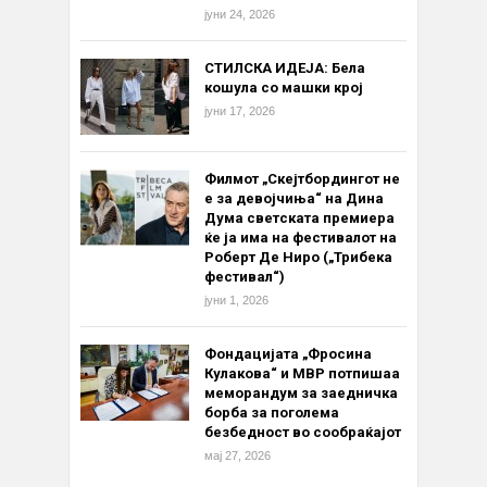
јуни 24, 2026
СТИЛСКА ИДЕЈА: Бела
кошула со машки крој
јуни 17, 2026
Филмот „Скејтбордингот не
е за девојчиња“ на Дина
Дума светската премиера
ќе ја има на фестивалот на
Роберт Де Ниро („Трибека
фестивал“)
јуни 1, 2026
Фондацијата „Фросина
Кулакова“ и МВР потпишаа
меморандум за заедничка
борба за поголема
безбедност во сообраќајот
мај 27, 2026