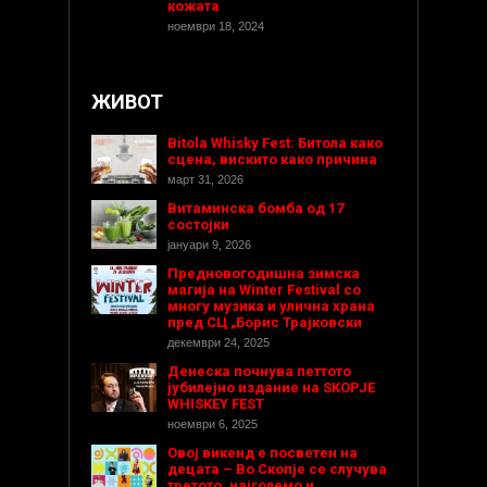
кожата
ноември 18, 2024
ЖИВОТ
Bitola Whisky Fest: Битола како
сцена, вискито како причина
март 31, 2026
Витаминска бомба од 17
состојки
јануари 9, 2026
Предновогодишнa зимска
магија на Winter Festival со
многу музика и улична храна
пред СЦ „Борис Трајковски
декември 24, 2025
Денеска почнува петтото
јубилејно издание на SKOPJE
WHISKEY FEST
ноември 6, 2025
Овој викенд е посветен на
децата – Во Скопје се случува
третото, најголемо и