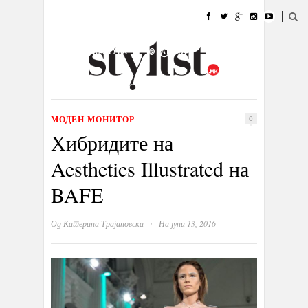
ДОМА
МОДА
СТИЛ
УБАВИНА
ЖИВОТ
КУЛТУРА
@РАБОТА
ГАЛЕРИЈА
ИЗЛОГ
КОНТАКТ
МОДЕН МОНИТОР
0
Хибридите на
Aesthetics Illustrated на
BAFE
·
Од
Катерина Трајановска
На јуни 13, 2016