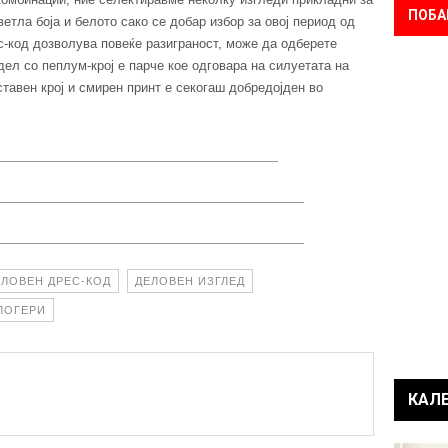
ПОБА
тла боја и белото сако се добар избор за овој период од
с-код дозволува повеќе разиграност, може да одберете
ел со пеплум-крој е парче кое одговара на силуетата на
тавен крој и смирен принт е секогаш добредојден во
ЕЛОВЕН ДРЕС-КОД
ДЕЛОВЕН ИЗГЛЕД
ЛОГЕРИ
КАЛ