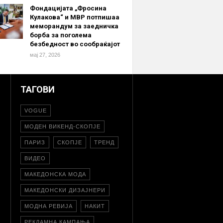
Фондацијата „Фросина
Кулакова“ и МВР потпишаа
меморандум за заедничка
борба за поголема
безбедност во сообраќајот
мај 27, 2026
ТАГОВИ
VOGUE
МОДЕН ВИКЕНД-СКОПЈЕ
ПАРИЗ
СКОПЈЕ
ТРЕНД
ВИДЕО
МАКЕДОНСКА МОДА
МАКЕДОНСКИ ДИЗАЈНЕРИ
МОДНА РЕВИЈА
НАКИТ
РЕКЛАМНА КАМПАЊА