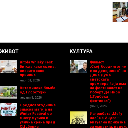
ЖИВОТ
КУЛТУРА
Bitola Whisky Fest:
Филмот
Битола како сцена,
„Скејтбордингот не
вискито како
е за девојчиња“ на
причина
Дина Дума
светската
март 31, 2026
премиера ќе ја има
Витаминска бомба
на фестивалот на
од 17 состојки
Роберт Де Ниро
(„Трибека
јануари 9, 2026
фестивал“)
Предновогодишнa
јуни 1, 2026
зимска магија на
Winter Festival со
Изложбата „Меѓу
многу музика и
нас“ на Индог –
улична храна пред
визуелна приказна
СЦ „Борис
за емпатија, надеж