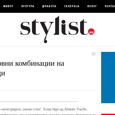
ЖИВОТ
КУЛТУРА
@РАБОТА
ГАЛЕРИЈА
ИЗЛОГ
КОНТА
0
овни комбинации на
ди
категоријата „личен стил“, Блер Иди од Atlantic Pacific,
комбинации, ние селектиравме неколку изгледи прикладни за