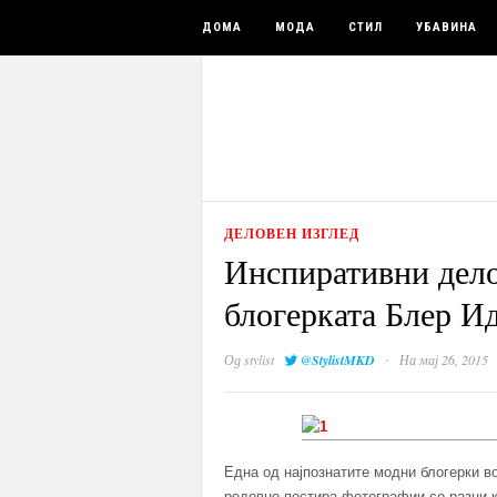
ДОМА
МОДА
СТИЛ
УБАВИНА
ДЕЛОВЕН ИЗГЛЕД
Инспиративни дел
блогерката Блер И
·
Од
stylist
@StylistMKD
На мај 26, 2015
Една од најпознатите модни блогерки во 
редовно постира фотографии со разни 