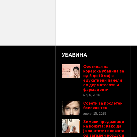
УБАВИНА
Фестивал на
корејска убавина за
од 8 до 10 мај и
едукативни панели
со дерматолози и
фармацевти
мај 6, 2026
Совети за пролетен
блескав тен
април 15, 2025
Зимски предизвици
на кожата: Како да
ја заштитите кожата
од загаден воздух и