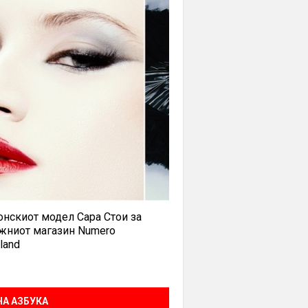
нскиот модел Сара Стои за
жниот магазин Numero
land
А АЗБУКА