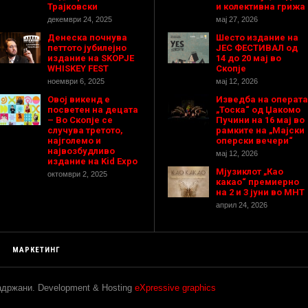
Трајковски
и колективна грижа
декември 24, 2025
мај 27, 2026
Денеска почнува
Шесто издание на
петтото јубилејно
ЈЕС ФЕСТИВАЛ од
издание на SKOPJE
14 до 20 мај во
WHISKEY FEST
Скопје
ноември 6, 2025
мај 12, 2026
Овој викенд е
Изведба на операта
посветен на децата
„Тоска“ од Џакомо
– Во Скопје се
Пучини на 16 мај во
случува третото,
рамките на „Мајски
најголемо и
оперски вечери“
највозбудливо
мај 12, 2026
издание на Kid Expo
Мјузиклот „Као
октомври 2, 2025
какао“ премиерно
на 2 и 3 јуни во МНТ
април 24, 2026
МАРКЕТИНГ
задржани. Development & Hosting
eXpressive graphics