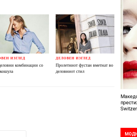
ОВЕН ИЗГЛЕД
ДЕЛОВЕН ИЗГЛЕД
деловни комбинации со
Пролетниот фустан вметнат во
 кошула
деловниот стил
Македо
прести
Switzer
МОДН