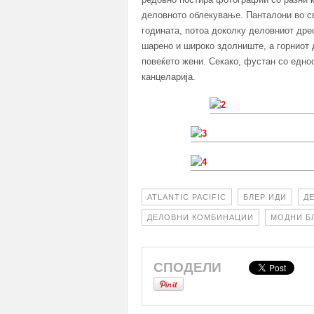
деловното облекување. Панталони во све
годината, потоа доколку деловниот дре
шарено и широко здолниште, а горниот д
повеќето жени. Секако, фустан со еднос
канцеларија.
ATLANTIC PACIFIC
БЛЕР ИДИ
Д
ДЕЛОВНИ КОМБИНАЦИИ
МОДНИ Б
СПОДЕЛИ