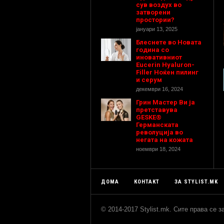
сув воздух во
затворени
простории?
јануари 13, 2025
Блеснете во Новата
година со
иновативниот
Eucerin Hyaluron-
Filler Ноќен пилинг
и серум
декември 16, 2024
Грин Мастер Ви ја
претставува
GESKE®
Германската
револуција во
негата на кожата
ноември 18, 2024
ДОМА
КОНТАКТ
ЗА STYLIST.MK
© 2014-2017 Stylist.mk. Сите права се 