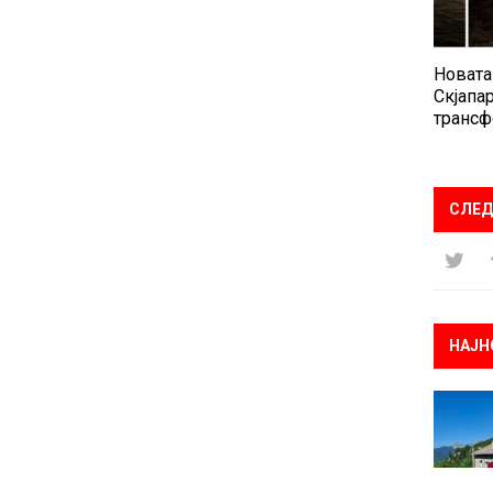
Новата
Скјапар
трансф
СЛЕД
НАЈН