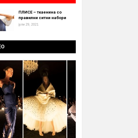
ПЛИСЕ – ткаенина со
правилни ситни набори
јули 29, 2021
ЕО