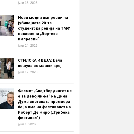
јули 16, 2026
Нови модни импресии на
јубилејната 20-та
студентска ревија на ТМФ
насловена „Вортекс
импресии“
јуни 24, 2026
СТИЛСКА ИДЕЈА: Бела
кошула со машки крој
јуни 17, 2026
Филмот „Скејтбордингот не
е за девојчиња“ на Дина
Дума светската премиера
ќе ја има на фестивалот на
Роберт Де Ниро („Трибека
фестивал“)
јуни 1, 2026