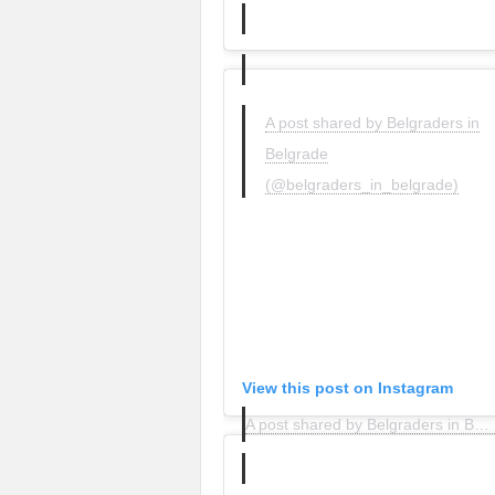
A post shared by Belgraders in
Belgrade
(@belgraders_in_belgrade)
View this post on Instagram
A post shared by Belgraders in Belgrade (@belgraders_in_belgrade)