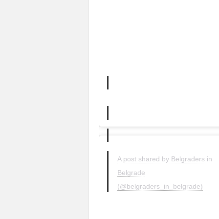
A post shared by Belgraders in
Belgrade
(@belgraders_in_belgrade)