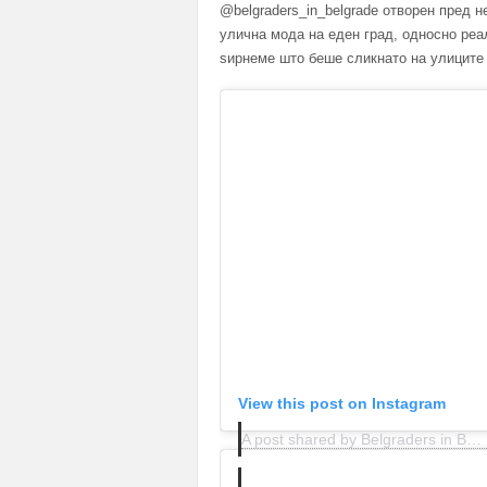
@belgraders_in_belgrade отворен пред 
улична мода на еден град, односно реа
ѕирнеме што беше сликнато на улицит
View this post on Instagram
A post shared by Belgraders in Belgrade (@belgraders_in_belgrade)