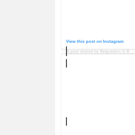
View this post on Instagram
A post shared by Belgraders in Belgrade (@belgraders_in_belgrade)