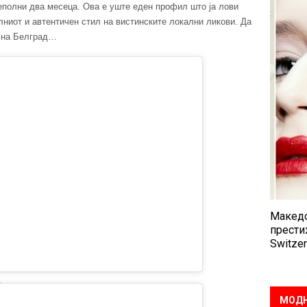
неполни два месеца. Ова е уште еден профил што ја лови
лниот и автентичен стил на вистинските локални ликови. Да
е на Белград…
Македо
прести
Switzer
МОДН