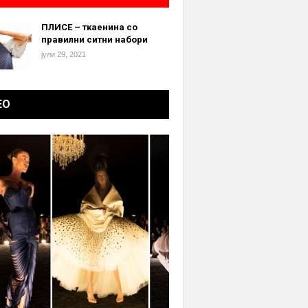
ПЛИСЕ – ткаенина со
правилни ситни набори
јули 29, 2021
ЕО