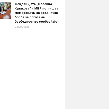
Фондацијата „Фросина
Кулакова“ и МВР потпишаа
меморандум за заедничка
борба за поголема
безбедност во сообраќајот
мај 27, 2026