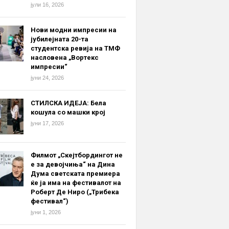
јули 16, 2026
Нови модни импресии на
јубилејната 20-та
студентска ревија на ТМФ
насловена „Вортекс
импресии“
јуни 24, 2026
СТИЛСКА ИДЕЈА: Бела
кошула со машки крој
јуни 17, 2026
Филмот „Скејтбордингот не
е за девојчиња“ на Дина
Дума светската премиера
ќе ја има на фестивалот на
Роберт Де Ниро („Трибека
фестивал“)
јуни 1, 2026