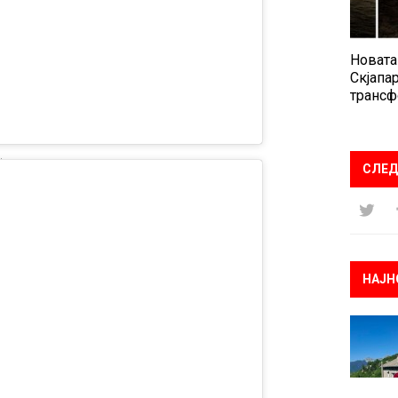
Новата
Скјапар
трансф
СЛЕД
НАЈН