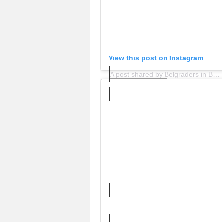
View this post on Instagram
A post shared by Belgraders in Belgrade (@belgraders_in_belgrade)