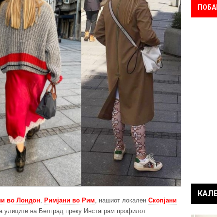
ПОБА
КАЛ
и во Лондон
,
Римјани во Рим
, нашиот локален
Скопјани
 на улиците на Белград преку Инстаграм профилот