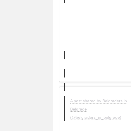
A post shared by Belgraders in
Belgrade
(@belgraders_in_belgrade)