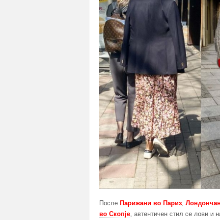
После
Парижани во Париз
,
Лондончан
во Скопје
, автентичен стил се лови и