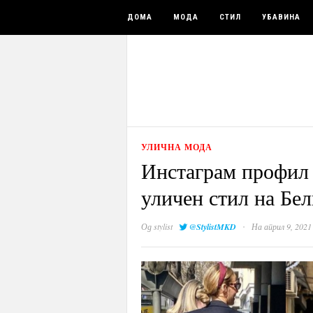
ДОМА
МОДА
СТИЛ
УБАВИНА
УЛИЧНА МОДА
Инстаграм профил 
уличен стил на Бел
·
Од
stylist
@StylistMKD
На април 9, 2021