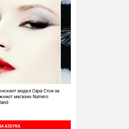
нскиот модел Сара Стои за
жниот магазин Numero
land
А АЗБУКА