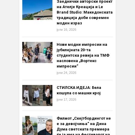
Заеднички авторски проект
на Ателје Креација и Le
Brand Studio: Македонската
традиција доби современ
моден израз
јули 16, 2026
Нови модни импресии на
јубилејната 20-та
студентска ревија на ТМФ
насловена „Вортекс
импресии“
јуни 24, 2026
СТИЛСКА ИДЕЈА: Бела
кошула со машки крој
јуни 17, 2026
Филмот „Скејтбордингот не
е за девојчиња“ на Дина
Дума светската премиера
ќе ја има на фестивалот на