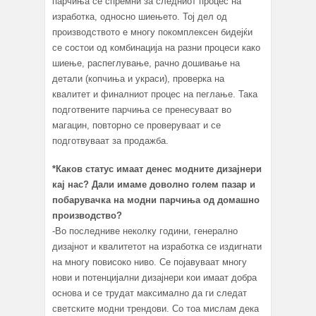
парчиња се спремни за следниот процес на
изработка, односно шиењето. Тој дел од
производството е многу покомплексен бидејќи
се состои од комбинација на разни процеси како
шиење, распеглување, рачно дошивање на
детали (копчиња и украси), проверка на
квалитет и финалниот процес на пеглање. Така
подготвените парчиња се пренесуваат во
магацин, повторно се проверуваат и се
подготвуваат за продажба.
*Каков статус имаат денес модните дизајнери
кај нас? Дали имаме доволно голем пазар и
побарувачка на модни парчиња од домашно
производство?
-Во последниве неколку години, генерално
дизајнот и квалитетот на изработка се издигнати
на многу повисоко ниво. Се појавуваат многу
нови и потенцијални дизајнери кои имаат добра
основа и се трудат максимално да ги следат
светските модни трендови. Со тоа мислам дека