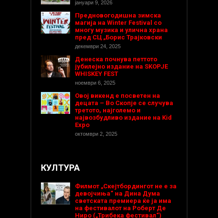
јануари 9, 2026
Предновогодишнa зимска
магија на Winter Festival со
многу музика и улична храна
пред СЦ „Борис Трајковски
декември 24, 2025
Денеска почнува петтото
јубилејно издание на SKOPJE
WHISKEY FEST
ноември 6, 2025
Овој викенд е посветен на
децата – Во Скопје се случува
третото, најголемо и
највозбудливо издание на Kid
Expo
октомври 2, 2025
КУЛТУРА
Филмот „Скејтбордингот не е за
девојчиња“ на Дина Дума
светската премиера ќе ја има
на фестивалот на Роберт Де
Ниро („Трибека фестивал“)