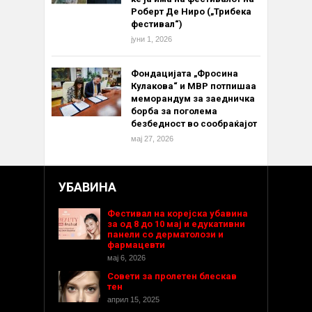
Роберт Де Ниро („Трибека
фестивал“)
јуни 1, 2026
Фондацијата „Фросина
Кулакова“ и МВР потпишаа
меморандум за заедничка
борба за поголема
безбедност во сообраќајот
мај 27, 2026
УБАВИНА
Фестивал на корејска убавина
за од 8 до 10 мај и едукативни
панели со дерматолози и
фармацевти
мај 6, 2026
Совети за пролетен блескав
тен
април 15, 2025