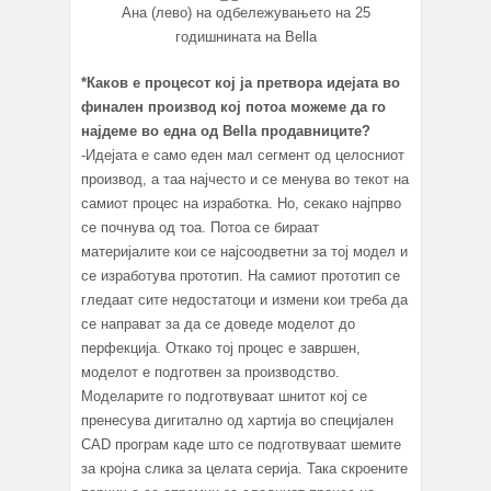
Ана (лево) на одбележувањето на 25
годишнината на Bella
*Каков е процесот кој ја претвора идејата во
финален производ кој потоа можеме да го
најдеме во една од Bella продавниците?
-Идејата е само еден мал сегмент од целосниот
производ, а таа најчесто и се менува во текот на
самиот процес на изработка. Но, секако најпрво
се почнува од тоа. Потоа се бираат
материјалите кои се најсоодветни за тој модел и
се изработува прототип. На самиот прототип се
гледаат сите недостатоци и измени кои треба да
се направат за да се доведе моделот до
перфекција. Откако тој процес е завршен,
моделот е подготвен за производство.
Моделарите го подготвуваат шнитот кој се
пренесува дигитално од хартија во специјален
CAD програм каде што се подготвуваат шемите
за кројна слика за целата серија. Така скроените