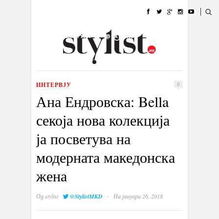
ДОМА
МОДА
СТИЛ
УБАВИНА
ЖИВОТ
КУЛТУРА
@РАБОТА
ГАЛЕРИЈА
ИЗЛОГ
КОНТАКТ
ИНТЕРВЈУ
0
Ана Ендровска: Bella
секоја нова колекција
ја посветува на
модерната македонска
жена
·
Од
stylist
@StylistMKD
На јануари 26, 2018