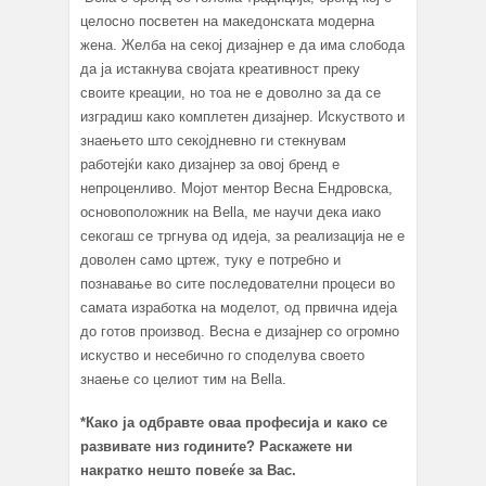
целосно посветен на македонската модерна
жена. Желба на секој дизајнер е да има слобода
да ја истакнува својата креативност преку
своите креации, но тоа не е доволно за да се
изградиш како комплетен дизајнер. Искуството и
знаењето што секојдневно ги стекнувам
работејќи како дизајнер за овој бренд е
непроценливо. Мојот ментор Весна Ендровска,
основоположник на Bella, ме научи дека иако
секогаш се тргнува од идеја, за реализација не е
доволен само цртеж, туку е потребно и
познавање во сите последователни процеси во
самата изработка на моделот, од првична идеја
до готов производ. Весна е дизајнер со огромно
искуство и несебично го споделува своето
знаење со целиот тим на Bella.
*Како ја одбравте оваа професија и како се
развивате низ годините? Раскажете ни
накратко нешто повеќе за Вас.