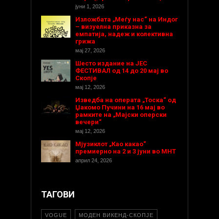
јуни 1, 2026
Изложбата „Меѓу нас“ на Индог
– визуелна приказна за
емпатија, надеж и колективна
грижа
мај 27, 2026
Шесто издание на ЈЕС
ФЕСТИВАЛ од 14 до 20 мај во
Скопје
мај 12, 2026
Изведба на операта „Тоска“ од
Џакомо Пучини на 16 мај во
рамките на „Мајски оперски
вечери“
мај 12, 2026
Мјузиклот „Као какао“
премиерно на 2 и 3 јуни во МНТ
април 24, 2026
ТАГОВИ
VOGUE
МОДЕН ВИКЕНД-СКОПЈЕ