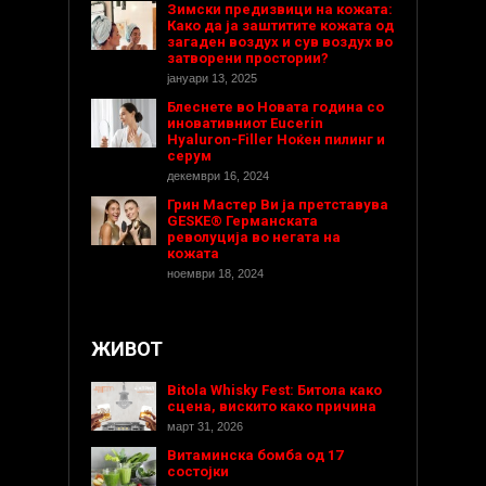
Зимски предизвици на кожата:
Како да ја заштитите кожата од
загаден воздух и сув воздух во
затворени простории?
јануари 13, 2025
Блеснете во Новата година со
иновативниот Eucerin
Hyaluron-Filler Ноќен пилинг и
серум
декември 16, 2024
Грин Мастер Ви ја претставува
GESKE® Германската
револуција во негата на
кожата
ноември 18, 2024
ЖИВОТ
Bitola Whisky Fest: Битола како
сцена, вискито како причина
март 31, 2026
Витаминска бомба од 17
состојки