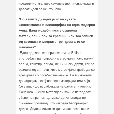
креативни луѓе, што секојдневно инспирираат и
даваат идеи за нешто ново.
*Со вашите дизајни ја истакнувате
женственоста и елеганцијата на една модерна
жена. Дали можеби имате омилени
материјали и бои за креации, или тоа зависи
од сезоната и модните трендови што се
менуваат?
-Еден од главните приоритети на Bella е
употребата на природни материјали, како памук,
волна, кашмир, свила, лен и многу други, кои за
разлика од синтетичките материјали треба да се
третираат со посебно внимание. Не би можела
да издвојам некој посебен материјал или боја.
Сè зависи до изработката на самата ткаенина.
Понекогаш некои материјали кои не изгледаат
убаво на прв поглед може да изненадат во
финален производ што изгледа беспрекорно
добро. Додека боите ги диктираат сезоната и