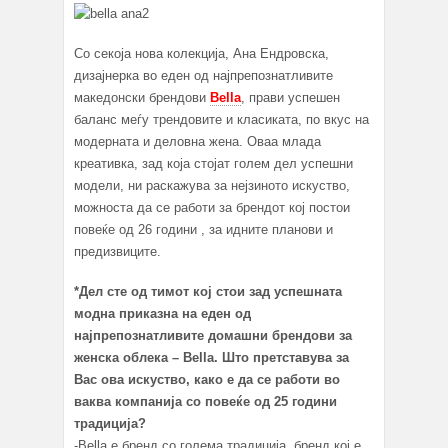
Со секоја нова колекција, Ана Ендровска,
дизајнерка во еден од најпрепознатливите
македонски брендови
Bella
, прави успешен
баланс меѓу трендовите и класиката, по вкус на
модерната и деловна жена. Оваа млада
креативка, зад која стојат голем дел успешни
модели, ни раскажува за нејзиното искуство,
можноста да се работи за брендот кој постои
повеќе од 26 години , за идните планови и
предизвиците.
*
Дел сте од тимот кој стои зад успешната
модна приказна на еден од
најпрепознатливите домашни брендови за
женска облека –
Bella.
Што претставува за
Вас ова искуство, како е да се работи во
ваква компанија со повеќе од 25 години
традиција?
-Bella е бренд со голема традиција, бренд кој е