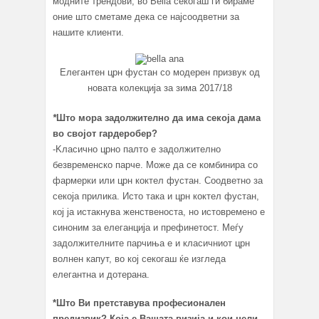
модните трендови, во Bella секогаш ги бираме
оние што сметаме дека се најсоодветни за
нашите клиенти.
Елегантен црн фустан со модерен призвук од
новата колекција за зима 2017/18
*
Што мора задолжително да има секоја дама
во својот гардеробер?
-Kласично црно палто е задолжително
безвременско парче. Може да се комбинира со
фармерки или црн коктел фустан. Соодветно за
секоја прилика. Исто така и црн коктел фустан,
кој ја истакнува женственоста, но истовремено е
синоним за елеганција и префинетост. Меѓу
задолжителните парчиња е и класичниот црн
волнен капут, во кој секогаш ќе изгледа
елегантна и дотерана.
*Што Ви претставува професионален
предизвик? Која е Вашата визија и кои цели