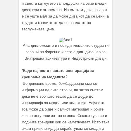
и свеста кај луѓето за поддршка на овие млади
дизајнери е зголемена. Но сметам дека пазарот
е сè уште мал за да може дизајнот да се цени, а
трудот и квалитетот да се наплатат по
заслужената цена.
Ана дипломските и пост-дипломските студии ги
заврши во Фиренца и сега е дип. дизајнер за
Внатрешна архитектура и Индустриски дизајн
*Каде најчесто наоѓате инспирација за
креирање на моделите?
-Во денешно време, бомбардирани сме со
информации од сите страни, па затоа сметам
дека не е воопшто тешко да се дојде до
инспирација за модел или колекција. Најчесто
тоа може да биде и самиот материјал и боите
кои се актуелни за таа сезона. Секако тука се и
модните трендови кои се наметнуваат. Исто така
имам привилегија да соработувам со млади и