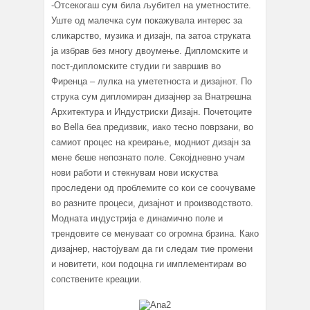
-Отсекогаш сум била љубител на уметностите.
Уште од малечка сум покажувала интерес за
сликарство, музика и дизајн, па затоа струката
ја избрав без многу двоумење. Дипломските и
пост-дипломските студии ги завршив во
Фиренца – лулка на умететноста и дизајнот. По
струка сум дипломиран дизајнер за Внатрешна
Архитектура и Индустриски Дизајн. Почетоците
во Bella беа предизвик, иако тесно поврзани, во
самиот процес на креирање, модниот дизајн за
мене беше непознато поле. Секојдневно учам
нови работи и стекнувам нови искуства
проследени од проблемите со кои се соочуваме
во разните процеси, дизајнот и производството.
Модната индустрија е динамично поле и
трендовите се менуваат со огромна брзина. Како
дизајнер, настојувам да ги следам тие промени
и новитети, кои подоцна ги имплементирам во
сопствените креации.