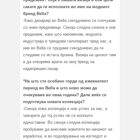
сакате да ги исполните во име на модниот
бренд Bella?
-Како дизајнер во Bella секојдневно се соочувам
со нови предизвици. Секоја следна сезона е нов
предизвик, како што напоменав, модната
индустрија и трендови галопираат пред нас, а
ние во Bella се трудиме секојдневно да ги
следиме со истата брзина. Визија на целиот тим
е да отвориме врати за овој бренд на
надворешен пазар.
*На што сте особено горди од изминатиот
период во Bella и што ново може да
очекуваме во оваа година? Дали веќе се
подготвува новата колекција?
-Секоја нова колекција е нов успех за нас, а
чекорите до тој успех не се воопшто
едноставни. Во секоја следна колекција
пробуваме да внесеме новитети во начинот на
изработка, и во подобрување на изгледот и