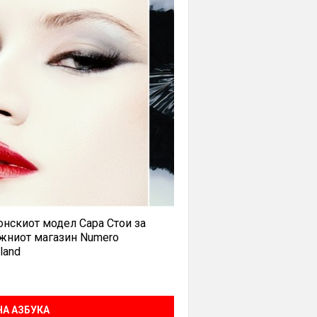
нскиот модел Сара Стои за
жниот магазин Numero
land
А АЗБУКА