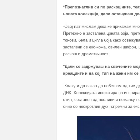
*Препознатлив си по раскошните, теа
новата колекција, дали остануваш до
-Овој пат мислам дека ќе прикажам мно
Претежно е застапена црната боја, претс
тонови, бела и цигла боја како освежув
застапени се еко-кожа, свилен шифон, ш
раскош и драматичност.
*Дали се задржуваш на свечените мо
креациите и на кој тип на жени им се
-Колку и да сакав да побегнам од тие д
ДНК. Колекцијата инсистира на инспирац
стил, составен од носливи и помалку но
оние со нескротлив дух, спремни за ек