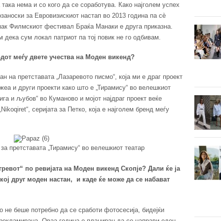
 така нема и со кого да се соработува. Како најголем успех
заноски за Евровизискиот настап во 2013 година па сè
 пак Филмскиот фестивал Браќа Манаки е друга приказна.
 дека сум локал патриот па тој повик не го одбивам.
дот меѓу двете учества на Моден викенд
?
ан на претставата „Лазаревото писмо“, која ми е драг проект
жеа и други проекти како што е „Тирамису“ во велешкиот
ига и љубов“ во Куманово и мојот најдраг проект веќе
Nikoqiret“, серијата за Петко, која е најголем бренд меѓу
 за претставата „Тирамису“ во велешкиот театар
 гревот“ по ревијата на Моден викенд Скопје?
Дали ќе ја
кој друг моден настан, и каде ќе може да се набават
о не беше потребно да се сработи фотосесија, бидејќи
рекламирана. Оваа година е планиран да се направи еден