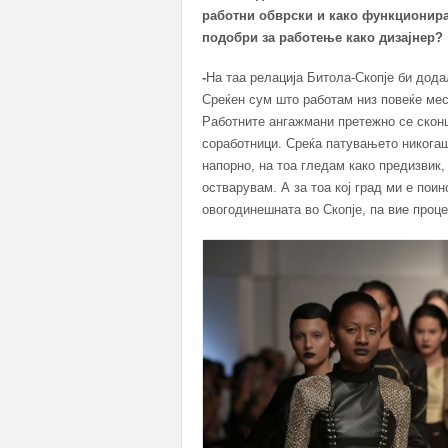
работни обврски и како функционира
подобри за работење како дизајнер?
-
На таа релација Битола-Скопје би дод
Среќен сум што работам низ повеќе мест
Работните ангажмани претежно се сконц
соработници. Среќа патувањето никогаш
напорно, на тоа гледам како предизвик
остварувам. А за тоа кој град ми е пои
овогодинешната во Скопје, па вие проце