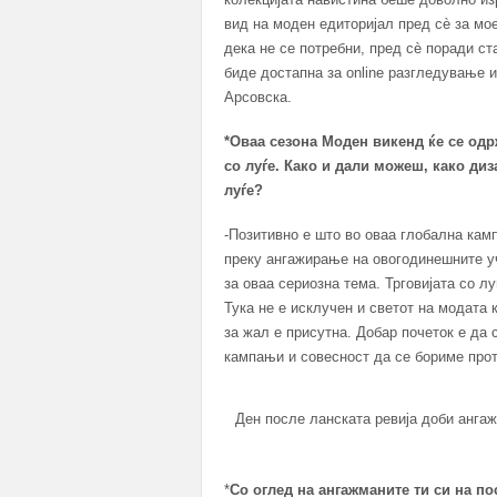
вид на моден едиторијал пред сè за мо
дека не се потребни, пред сè поради с
биде достапна за online разгледување 
Арсовска.
*Оваа сезона Моден викенд ќе се одрж
со луѓе. Како и дали можеш, како диз
луѓе?
-Позитивно е што во оваа глобална кам
преку ангажирање на овогодинешните уч
за оваа сериозна тема. Трговијата со л
Тука не е исклучен и светот на модата 
за жал е присутна. Добар почеток е да 
кампањи и совесност да се бориме прот
Ден после ланската ревија доби ангаж
*
Со оглед на ангажманите ти си на по