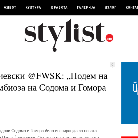
ЖИВОТ
КУЛТУРА
@РАБОТА
ГАЛЕРИЈА
ИЗЛОГ
КОНТА
0
гиевски @FWSK: „Подем на
имбиоза на Содома и Гомора
радови Содома и Гомора билa инспирација за новата
ј Папаз Ѓоргиевски. Откако ја раскажа драматичната