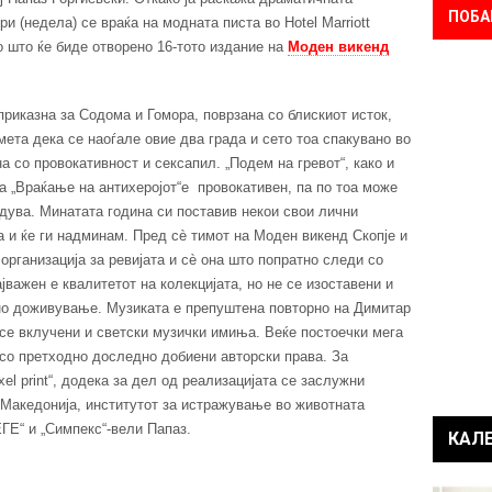
ПОБА
ври (недела) се враќа на модната писта во Hotel Marriott
со што ќе биде отворено 16-тото издание на
Моден викенд
приказна за Содома и Гомора, поврзана со блискиот исток,
мета дека се наоѓале овие два града и сето тоа спакувано во
 со провокативност и сексапил. „Подем на гревот“, како и
а „Враќање на антихеројот“е провокативен, па по тоа може
едува. Минатата година си поставив некои свои лични
а и ќе ги надминам. Пред сè тимот на Моден викенд Скопје и
организација за ревијата и сè она што попратно следи со
јважен е квалитетот на колекцијата, но не се изоставени и
но доживување. Музиката е препуштена повторно на Димитар
 се вклучени и светски музички имиња. Веќе постоечки мега
 со претходно доследно добиени авторски права. За
el print“, додека за дел од реализацијата се заслужни
Македонија, институтот за истражување во животната
ГЕ“ и „Симпекс“-вели Папаз.
КАЛ