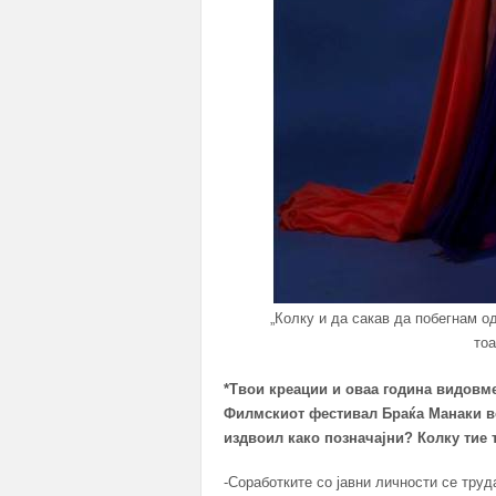
„Колку и да сакав да побегнам о
тоа
*Твои креации и оваа година видовм
Филмскиот фестивал Браќа Манаки во
издвоил како позначајни? Колку тие 
-Соработките со јавни личности се тру