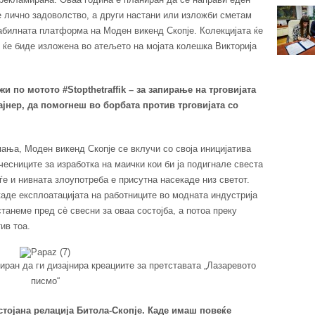
е лично задоволство, а други настани или изложби сметам
табилната платформа на Моден викенд Скопје. Колекцијата ќе
и ќе биде изложена во атељето на мојата колешка Викторија
и по мотото #Stopthetraffik – за запирање на трговијата
ајнер, да помогнеш во борбата против трговијата со
пања, Моден викенд Скопје се вклучи со своја иницијатива
есниците за изработка на маички кои би ја подигнале свеста
уѓе и нивната злоупотреба е присутна насекаде низ светот.
каде експлоатацијата на работниците во модната индустрија
станеме пред сè свесни за оваа состојба, а потоа преку
ив тоа.
иран да ги дизајнира креациите за претставата „Лазаревото
писмо“
стојана релација Битола-Скопје. Каде имаш повеќе