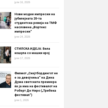
јули 16, 2026
Нови модни импресии на
јубилејната 20-та
студентска ревија на ТМФ
насловена „Вортекс
импресии“
јуни 24, 2026
СТИЛСКА ИДЕЈА: Бела
кошула со машки крој
јуни 17, 2026
Филмот „Скејтбордингот не
е за девојчиња“ на Дина
Дума светската премиера
ќе ја има на фестивалот на
Роберт Де Ниро („Трибека
фестивал“)
јуни 1, 2026