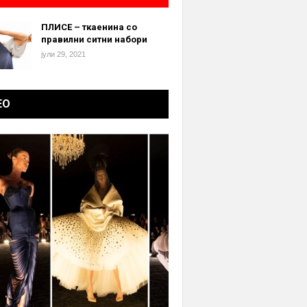
ПЛИСЕ – ткаенина со
правилни ситни набори
јули 29, 2021
ЕО