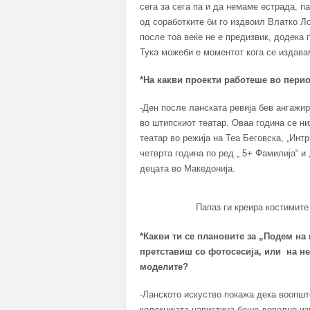
сега за сега па и да немаме естрада, па
од соработките би го издвоил Влатко Ло
после тоа веќе не е предизвик, додека
Тука можеби е моментот кога се издавам
*На какви проекти работеше во перио
-Ден после ланската ревија бев ангажир
во штипскиот театар. Оваа година се ни
театар во режија на Теа Беговска, „Интр
четврта година по ред „ 5+ Фамилија“ и „
децата во Македонија.
Папаз ги креира костимите
*Какви ти се плановите за „Подем на
претставиш со фотосесија, или на не
моделите?
-Ланското искуство покажа дека воопшт
колекцијата навистина беше доволно из