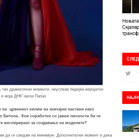
Новата
Скјапар
трансф
СЛЕД
д тие драматични моменти, неуспеав бидејќи веројатно
 е моја ДНК“-вели Папаз
НАЈН
е на црвениот килим на значајни настани како
 Битола. Кои соработки со јавни личности би ги
те инспирираат за создавање на моделите?
дам да ги сведам на минимум. Дополнителен момент е дека