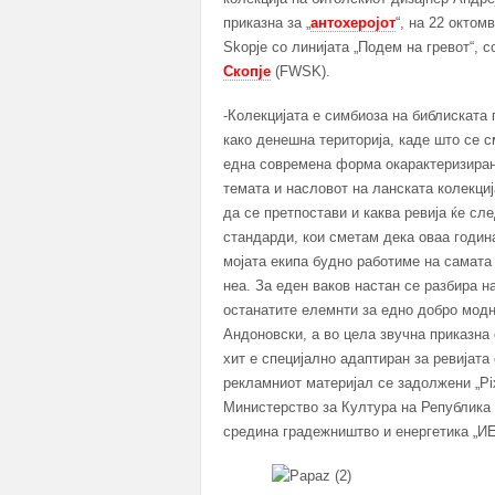
приказна за „
антохеројот
“, на 22 октом
Skopje со линијата „Подем на гревот“, 
Скопје
(FWSK).
-Колекцијата е симбиоза на библиската 
како денешна територија, каде што се с
една современа форма окарактеризирана
темата и насловот на ланската колекциј
да се претпостави и каква ревија ќе сл
стандарди, кои сметам дека оваа годин
мојата екипа будно работиме на самата 
неа. За еден ваков настан се разбира на
останатите елемнти за едно добро мод
Андоновски, а во цела звучна приказна
хит е специјално адаптиран за ревијата
рекламниот материјал се задолжени „Pix
Министерство за Култура на Република 
средина градежништво и енергетика „ИЕ