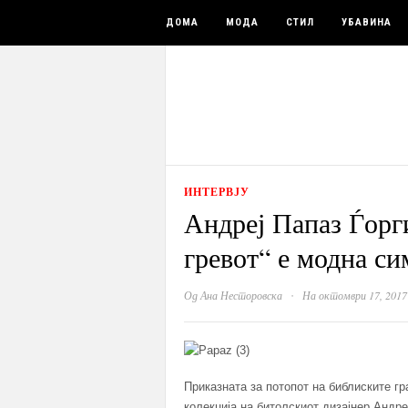
ДОМА
МОДА
СТИЛ
УБАВИНА
ИНТЕРВЈУ
Андреј Папаз Ѓор
гревот“ е модна с
·
Од
Ана Несторовска
На октомври 17, 2017
Приказната за потопот на библиските г
колекција на битолскиот дизајнер Андре