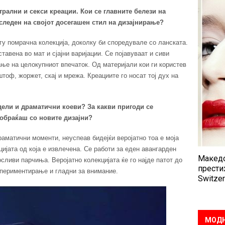
трални и секси креации. Кои се главните белези на
следен на својот досегашен стил на дизајнирање?
гу помрачна колекција, доколку би споредувале со ланската.
тавена во мат и сјајни варијации. Се појавуваат и сиви
ање на целокупниот впечаток. Од материјали кои ги користев
тоф, жоржет, скај и мрежа. Креациите го носат тој дух на
дели и драматични коеви? За какви пригоди се
 обраќаш со новите дизајни?
раматични моменти, неуспеав бидејќи веројатно тоа е моја
ијата од која е извлечена. Се работи за еден авангарден
Македо
сливи парчиња. Веројатно колекцијата ќе го најде патот до
прести
спериментирање и гладни за внимание.
Switzer
МОДН