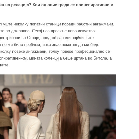
ш на релација? Кои од овие града се поинспиративни и
ал уште неколку попатни станици поради работни ангажмани.
а во државава. Секој нов проект е ново искуство.
ентрирани во Скопје, пред сè заради најблиските
 не ми било проблем, иако знае некогаш да ми биде
, колку повеќе ангажмани, толку повеќе професионално се
нспиративен-хм, мината колекција беше цртана во Битола, а
ните.