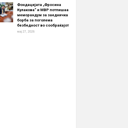
Фондацијата „Фросина
Кулакова“ и МВР потпишаа
меморандум за заедничка
борба за поголема
безбедност во сообраќајот
мај 27, 2026